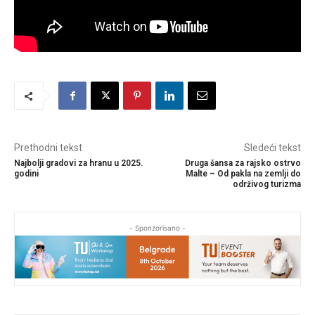
Prethodni tekst
Sledeći tekst
Najbolji gradovi za hranu u 2025.
Druga šansa za rajsko ostrvo
godini
Malte – Od pakla na zemlji do
održivog turizma
- Sponzorisano -