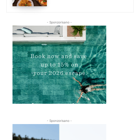
- Sponzorisano -
- Sponzorisano -