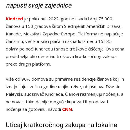
napusti svoje zajednice
Kindred
je pokrenut 2022. godine i sada broji 75.000
članova u 150 gradova širom Sjedinjenih Američkih Država,
Kanade, Meksika i Zapadne Evrope. Platforma ne naplaćuje
članarinu, već korisnici plaćaju naknadu između 15 i 35
dolara po noći Kindredu i snose troškove čišćenja. Ova cena
predstavlja oko desetinu troškova kratkoročnog zakupa
preko drugih platformi.
Više od 90% domova su primarne rezidencije članova koji ih
iznajmljuju i većinu godine u njima žive, objašnjava Džastin
Palevski, suosnivač Kindreda. Članovi razmenjuju noćenja, a
ne novac, tako da nije moguće kupovati ili prodavati
noćenja za gotovinu, navodi
CNN
.
Uticaj kratkoročnog zakupa na lokalne