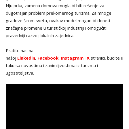
Njujorka, zamena domova mogla bi biti rešenje za
dugotrajan problem prekomernog turizma. Za mnoge
gradove širom sveta, ovakav model mogao bi doneti
značajne promene u turističkoj industriji i omogućiti
pravedniji razvoj lokalnih zajednica.
Pratite nas na
našoj
Linkedin
,
Facebook
,
Instagram
i
X
stranici, budite u
toku sa novostima i zanimljivostima iz turizma i
ugostiteljstva.