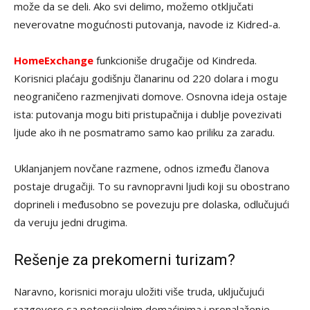
može da se deli. Ako svi delimo, možemo otključati
neverovatne mogućnosti putovanja, navode iz Kidred-a.
HomeExchange
funkcioniše drugačije od Kindreda.
Korisnici plaćaju godišnju članarinu od 220 dolara i mogu
neograničeno razmenjivati domove. Osnovna ideja ostaje
ista: putovanja mogu biti pristupačnija i dublje povezivati
ljude ako ih ne posmatramo samo kao priliku za zaradu.
Uklanjanjem novčane razmene, odnos između članova
postaje drugačiji. To su ravnopravni ljudi koji su obostrano
doprineli i međusobno se povezuju pre dolaska, odlučujući
da veruju jedni drugima.
Rešenje za prekomerni turizam?
Naravno, korisnici moraju uložiti više truda, uključujući
razgovore sa potencijalnim domaćinima i pronalaženje