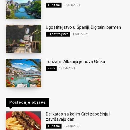
03/03/2021
Turizam
Ugostiteljstvo u Španiji: Digitalni barmen
17/03/2021
Ugostiteljstvo
Turizam: Albanija je nova Grčka
19/04/2021
Vesti
Poslednje objave
Delikates sa kojim Grci započinju i
završavaju dan
07/08/2026
Turizam