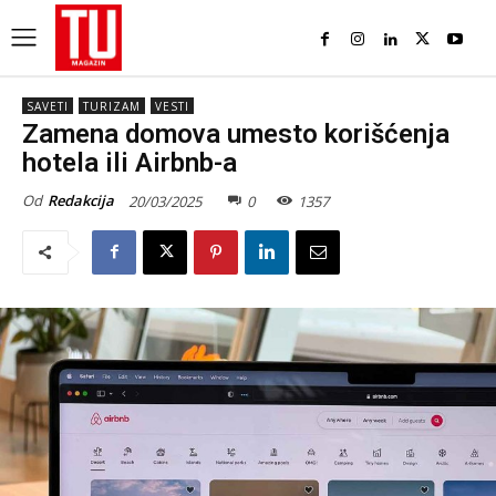
SAVETI
TURIZAM
VESTI
Zamena domova umesto korišćenja
hotela ili Airbnb-a
Od
Redakcija
20/03/2025
0
1357