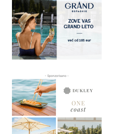
- Sponzorisano -