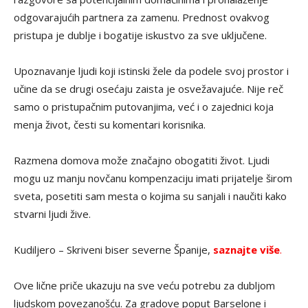
odgovarajućih partnera za zamenu. Prednost ovakvog
pristupa je dublje i bogatije iskustvo za sve uključene.
Upoznavanje ljudi koji istinski žele da podele svoj prostor i
učine da se drugi osećaju zaista je osvežavajuće. Nije reč
samo o pristupačnim putovanjima, već i o zajednici koja
menja život, česti su komentari korisnika.
Razmena domova može značajno obogatiti život. Ljudi
mogu uz manju novčanu kompenzaciju imati prijatelje širom
sveta, posetiti sam mesta o kojima su sanjali i naučiti kako
stvarni ljudi žive.
Kudiljero – Skriveni biser severne Španije,
saznajte više
.
Ove lične priče ukazuju na sve veću potrebu za dubljom
ljudskom povezanošću. Za gradove poput Barselone i