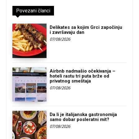
Povezani članci
Delikates sa kojim Grci započinju
i završavaju dan
07/08/2026
Airbnb nadmašio očekivanja –
hoteli rastu tri puta brže od
privatnog smeštaja
07/08/2026
Da li je italijanska gastronomija
samo dobar posleratni mit?
07/08/2026