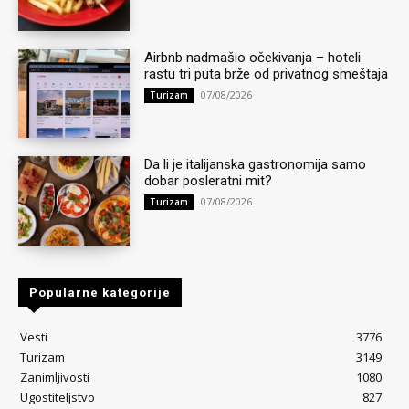
Airbnb nadmašio očekivanja – hoteli
rastu tri puta brže od privatnog smeštaja
07/08/2026
Turizam
Da li je italijanska gastronomija samo
dobar posleratni mit?
07/08/2026
Turizam
Popularne kategorije
Vesti
3776
Turizam
3149
Zanimljivosti
1080
Ugostiteljstvo
827