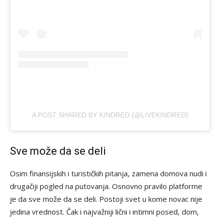
A POST SHARED BY KINDRED (@LIVEKINDRED)
Sve može da se deli
Osim finansijskih i turističkih pitanja, zamena domova nudi i
drugačiji pogled na putovanja. Osnovno pravilo platforme
je da sve može da se deli. Postoji svet u kome novac nije
jedina vrednost. Čak i najvažniji lični i intimni posed, dom,