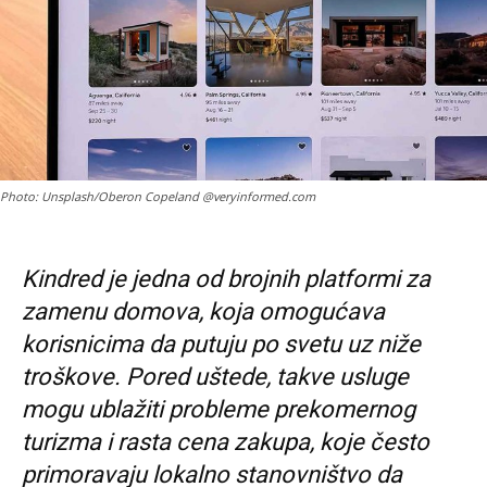
Photo: Unsplash/Oberon Copeland @veryinformed.com
Kindred je jedna od brojnih platformi za
zamenu domova, koja omogućava
korisnicima da putuju po svetu uz niže
troškove. Pored uštede, takve usluge
mogu ublažiti probleme prekomernog
turizma i rasta cena zakupa, koje često
primoravaju lokalno stanovništvo da