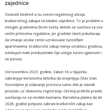
zajednice
Osnivači Kindred-a su svesni negativnog uticaja
kratkoročnog zakupa na lokalne zajednice. To je problem u
mnogim gradovima širom sveta. Airbnb se suočava sa sve
većim pritiscima regulativa, jer gradske vlasti pokušavaju
da smanje visoke rente uzrokovane turističkim
apartmanima. Kratkoročni zakup menja strukturu gradova,
istiskujući male preduzetnike čije usluge turisti uglavnom i
ne koriste.
Od novembra 2023. godine, Zakon 18 u Njujorku
zabranjuje korisnicima Airbnba da iznajmljuju čitav stan.
Dozvoljeno je izdavanje prostora samo dok je vlasnik
prisutan, uz obaveznu registraciju. Oni koji prekrše pravilo
suočavaju se sa visokim kaznama. Barselona planira da do
2028. godine potpuno zabrani kratkoročni zakup kao
odgovor na masovne proteste protiv turističkog