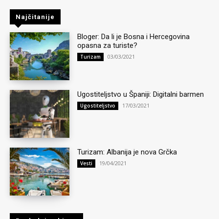
Najčitanije
Bloger: Da li je Bosna i Hercegovina
opasna za turiste?
03/03/2021
Turizam
Ugostiteljstvo u Španiji: Digitalni barmen
17/03/2021
Ugostiteljstvo
Turizam: Albanija je nova Grčka
19/04/2021
Vesti