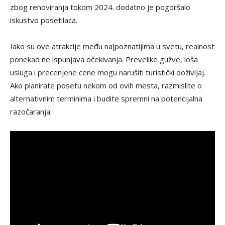
zbog renoviranja tokom 2024. dodatno je pogoršalo
iskustvo posetilaca.
Iako su ove atrakcije među najpoznatijima u svetu, realnost
ponekad ne ispunjava očekivanja. Prevelike gužve, loša
usluga i precenjene cene mogu narušiti turistički doživljaj.
Ako planirate posetu nekom od ovih mesta, razmislite o
alternativnim terminima i budite spremni na potencijalna
razočaranja.