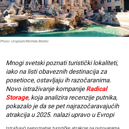
Photo: Unsplash/Michele Bitetto
Mnogi svetski poznati turistički lokaliteti,
iako na listi obaveznih destinacija za
posetioce, ostavljaju ih razočaranima.
Novo istraživanje kompanije
Radical
Storage
, koja analizira recenzije putnika,
pokazalo je da se pet najrazočaravajućih
atrakcija u 2025. nalazi upravo u Evropi
Istražujući najpoznatije turističke atrakcije na putovanjima,