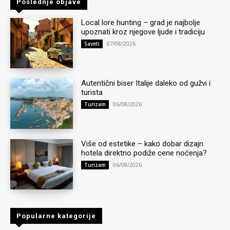
Poslednje objave
Local lore hunting – grad je najbolje
upoznati kroz njegove ljude i tradiciju
07/08/2026
Saveti
Autentični biser Italije daleko od gužvi i
turista
06/08/2026
Turizam
Više od estetike – kako dobar dizajn
hotela direktno podiže cene noćenja?
06/08/2026
Turizam
Popularne kategorije