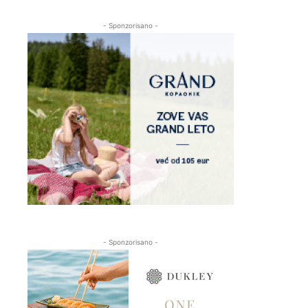
- Sponzorisano -
- Sponzorisano -