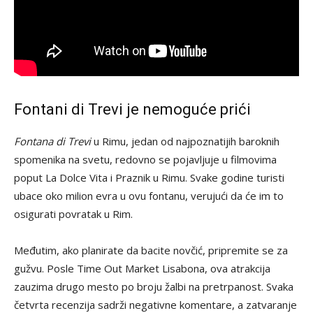
Fontani di Trevi je nemoguće prići
Fontana di Trevi
u Rimu, jedan od najpoznatijih baroknih
spomenika na svetu, redovno se pojavljuje u filmovima
poput La Dolce Vita i Praznik u Rimu. Svake godine turisti
ubace oko milion evra u ovu fontanu, verujući da će im to
osigurati povratak u Rim.
Međutim, ako planirate da bacite novčić, pripremite se za
gužvu. Posle Time Out Market Lisabona, ova atrakcija
zauzima drugo mesto po broju žalbi na pretrpanost. Svaka
četvrta recenzija sadrži negativne komentare, a zatvaranje