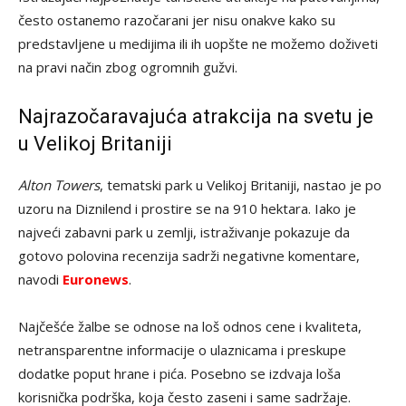
često ostanemo razočarani jer nisu onakve kako su
predstavljene u medijima ili ih uopšte ne možemo doživeti
na pravi način zbog ogromnih gužvi.
Najrazočaravajuća atrakcija na svetu je
u Velikoj Britaniji
Alton Towers
, tematski park u Velikoj Britaniji, nastao je po
uzoru na Diznilend i prostire se na 910 hektara. Iako je
najveći zabavni park u zemlji, istraživanje pokazuje da
gotovo polovina recenzija sadrži negativne komentare,
navodi
Euronews
.
Najčešće žalbe se odnose na loš odnos cene i kvaliteta,
netransparentne informacije o ulaznicama i preskupe
dodatke poput hrane i pića. Posebno se izdvaja loša
korisnička podrška, koja često zaseni i same sadržaje.