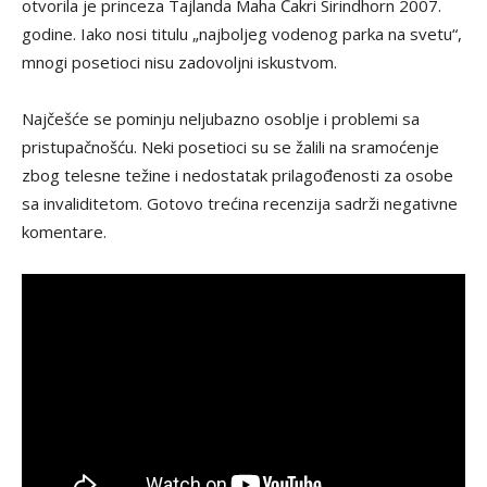
otvorila je princeza Tajlanda Maha Čakri Sirindhorn 2007.
godine. Iako nosi titulu „najboljeg vodenog parka na svetu“,
mnogi posetioci nisu zadovoljni iskustvom.
Najčešće se pominju neljubazno osoblje i problemi sa
pristupačnošću. Neki posetioci su se žalili na sramoćenje
zbog telesne težine i nedostatak prilagođenosti za osobe
sa invaliditetom. Gotovo trećina recenzija sadrži negativne
komentare.