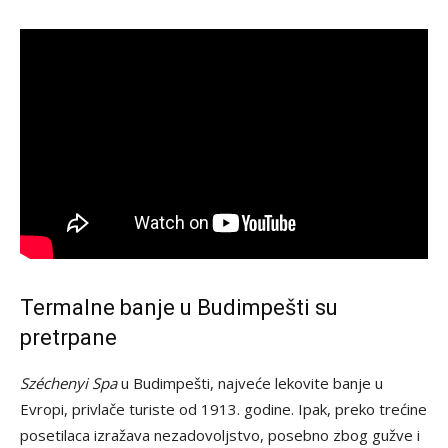
Termalne banje u Budimpešti su
pretrpane
Széchenyi Spa
u Budimpešti, najveće lekovite banje u
Evropi, privlače turiste od 1913. godine. Ipak, preko trećine
posetilaca izražava nezadovoljstvo, posebno zbog gužve i