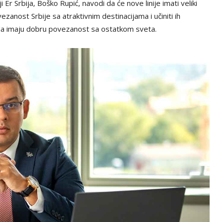
 Er Srbija, Boško Rupić, navodi da će nove linije imati veliki
vezanost Srbije sa atraktivnim destinacijama i učiniti ih
da imaju dobru povezanost sa ostatkom sveta.