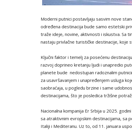
Moderni putnici postavljaju sasvim nove stan
određena destinacija bude samo estetski priv
traže ideje, novine, aktivnosti i iskustva. Sa
nastaju privlačne turističke destinacije, koje
Ključni faktor i temelj za posećenu destinaci
razvoj doprineo kretanju ljudi i unapredio put
planete bude nedostupan radoznalim putnic
za usavršavanjem i unapređenjem usluga koje 
saobraćaja, u pogledu brzine i same udobnost
destinacijama, što je posledica tržišne potražn
Nacionalna kompanija Er Srbija u 2025. godini
sa atraktivnim evropskim destinacijama, sa 
Italiji i Mediteranu. Uz to, od 11. januara usp