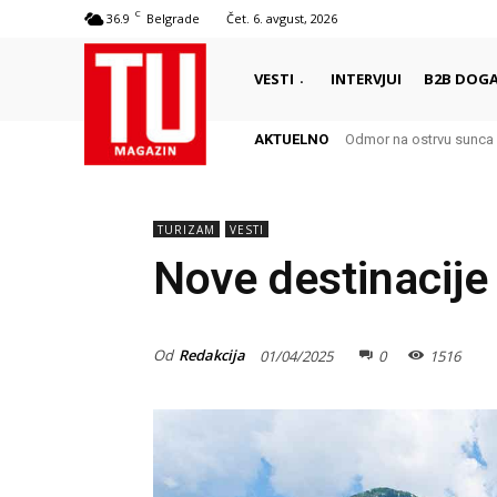
C
36.9
Belgrade
Čet. 6. avgust, 2026
VESTI
INTERVJUI
B2B DOGA
AKTUELNO
Odmor na ostrvu sunca – Š
Autentični biser Italije 
TURIZAM
VESTI
Nove destinacije 
Od
Redakcija
01/04/2025
0
1516