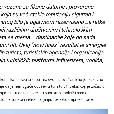
no vezana za fiksne datume i proverene
 koja su već stekla reputaciju sigurnih i
natog bilo je uglavnom rezervisano za retke
ći različitim društvenim i tehnološkim
ta se menja – destinacije koje do sada
ni hit. Ovaj “novi talas” rezultat je sinergije
 turista, turističkih agencija i organizacija,
jn turističkih platformi, influensera, vodiča,
om i kada “svaka roba ima svog kupca” prilično je izazovno
e da je nemoguće oduševiti turistu 21. veka, koji je zašao u
čnjaci su tu da nas uvere u suprotno i pokažu nam da
logije turista i velika ulaganja, i te kako daju rezultate.