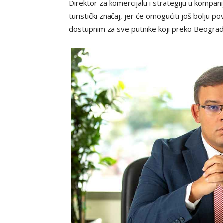
Direktor za komercijalu i strategiju u kompaniji
turistički značaj, jer će omogućiti još bolju po
dostupnim za sve putnike koji preko Beogra