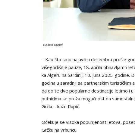
Boško Rupić
– Kao što smo najavili u decembru prošle god
višegodišnje pauze, 18. aprila obnavljamo let
ka Algeru na Sardiniji 10. juna 2025. godine. 
godina u saradnji sa partnerskim turističkim ag
da do te dve popularne destinacije letimo i 
putnicima se pruža mogućnost da samostalno pl
Grčke– kaže Rupić.
Očekuje se visoka popunjenost letova, posebn
Grčku na vrhuncu.