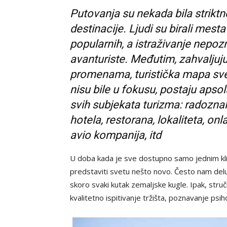
Putovanja su nekada bila strikt
destinacije. Ljudi su birali mesta
popularnih, a istraživanje nepoz
avanturiste. Međutim, zahvaljuju
promenama, turistička mapa sve
nisu bile u fokusu, postaju apsolut
svih subjekata turizma: radoznalih
hotela, restorana, lokaliteta, onla
avio kompanija, itd
U doba kada je sve dostupno samo jednim klik
predstaviti svetu nešto novo. Često nam deluj
skoro svaki kutak zemaljske kugle. Ipak, stru
kvalitetno ispitivanje tržišta, poznavanje psiho