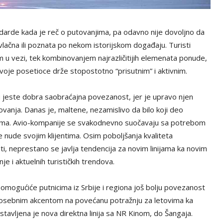
darde kada je reč o putovanjima, pa odavno nije dovoljno da
lačna ili poznata po nekom istorijskom događaju. Turisti
 tim u vezi, tek kombinovanjem najrazličitijih elemenata ponude,
 svoje posetioce drže stopostotno “prisutnim” i aktivnim.
ju jeste dobra saobraćajna povezanost, jer je upravo njen
ovanja. Danas je, maltene, nezamislivo da bilo koji deo
ima. Avio-kompanije se svakodnevno suočavaju sa potrebom
nude svojim klijentima. Osim poboljšanja kvaliteta
i, neprestano se javlja tendencija za novim linijama ka novim
je i aktuelnih turističkih trendova.
 omogućiće putnicima iz Srbije i regiona još bolju povezanost
posebnim akcentom na povećanu potražnju za letovima ka
ostavljena je nova direktna linija sa NR Kinom, do Šangaja.