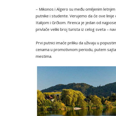
– Mikonos i Algero su među omiljenim letnjim d
putnike i studente. Verujemo da će ove linije 
Italijom i Grčkom. Firenca je jedan od najpose
privlače veliki broj turista iz celog sveta – na
Prvi putnici imaće priliku da uživaju u popust
cenama u promotivnom periodu, putem sajta il
mestima.