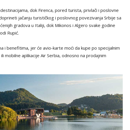
estinacijama, dok Firenca, pored turista, privlači i poslovne
doprineti jačanju turističkog i poslovnog povezivanja Srbije sa
ćenijih gradova u Italiji, dok Mikonos i Algero svake godine
vodi Rupić.
ima i benefitima, jer će avio-karte moći da kupe po specijalnim
i mobilne aplikacije Air Serbia, odnosno na prodajnim