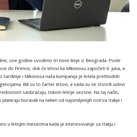
ine, ove godine uvodimo tri nove linije iz Beograda. Posle
ove do Firence, dok će letovi ka Mikonosu započeti 6. juna, a
Do Sardinije i Mikonosa naša kompanija je letela prethodnih
encijama. Bili su to čarter letovi, a sada su se stvorili uslovi
u redovnom saobraćaju, tokom letnje sezone. Na taj način,
aniraju boravak na nekim od najomiljenijih ostrva Italije i
o u letnjim mesecima kada je interesovanje za Italiju i