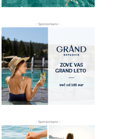
- Sponzorisano -
- Sponzorisano -