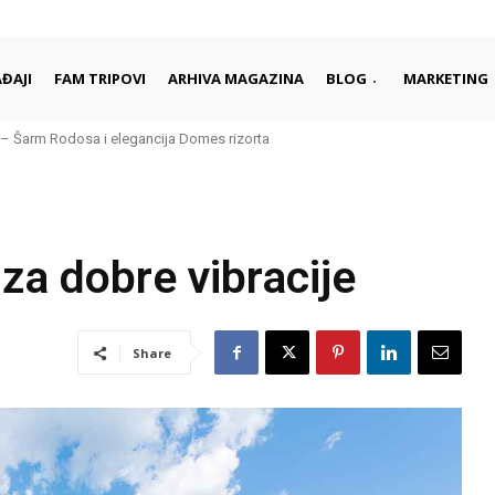
ĐAJI
FAM TRIPOVI
ARHIVA MAGAZINA
BLOG
MARKETING
arm Rodosa i elegancija Domes rizorta
daleko od gužvi i turista
za dobre vibracije
Share