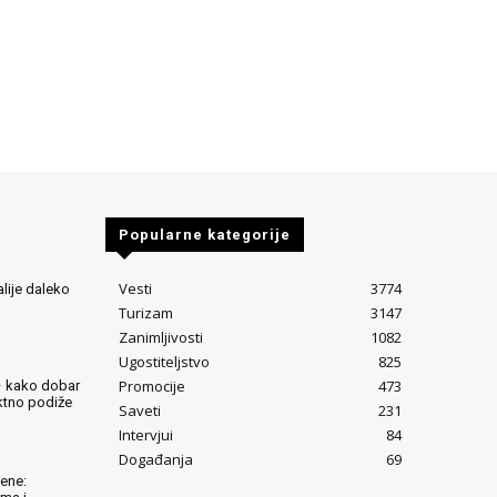
Popularne kategorije
Vesti
3774
alije daleko
Turizam
3147
Zanimljivosti
1082
Ugostiteljstvo
825
Promocije
473
– kako dobar
ektno podiže
Saveti
231
Intervjui
84
Događanja
69
lene: