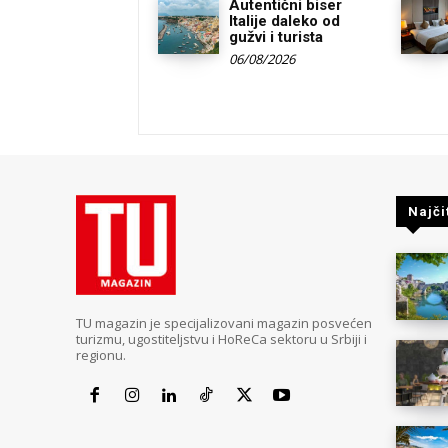
Autentični biser
Italije daleko od
gužvi i turista
06/08/2026
Najči
TU magazin je specijalizovani magazin posvećen
turizmu, ugostiteljstvu i HoReCa sektoru u Srbiji i
regionu.