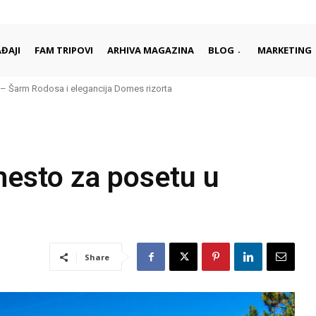
ĐAJI
FAM TRIPOVI
ARHIVA MAGAZINA
BLOG
MARKETING
Šarm Rodosa i elegancija Domes rizorta
 daleko od gužvi i turista
mesto za posetu u
Share