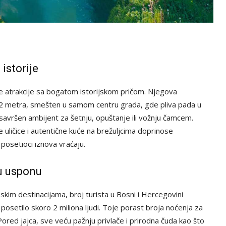
istorije
ne atrakcije sa bogatom istorijskom pričom. Njegova
22 metra, smešten u samom centru grada, gde pliva pada u
avršen ambijent za šetnju, opuštanje ili vožnju čamcem.
ličice i autentične kuće na brežuljcima doprinose
setioci iznova vraćaju.
 u usponu
kim destinacijama, broj turista u Bosni i Hercegovini
osetilo skoro 2 miliona ljudi. Toje porast broja noćenja za
red jajca, sve veću pažnju privlače i prirodna čuda kao što