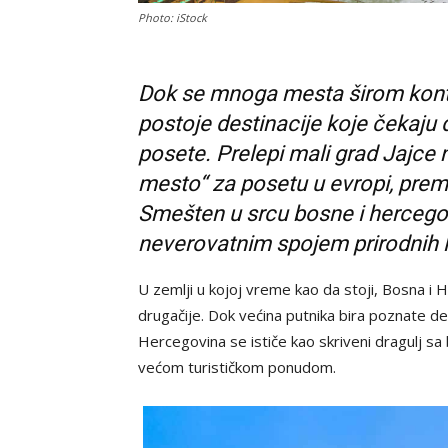
Photo: iStock
Dok se mnoga mesta širom kont
postoje destinacije koje čekaju d
posete. Prelepi mali grad Jajce 
mesto“ za posetu u evropi, pre
Smešten u srcu bosne i hercego
neverovatnim spojem prirodnih le
U zemlji u kojoj vreme kao da stoji, Bosna i H
drugačije. Dok većina putnika bira poznate des
Hercegovina se ističe kao skriveni dragulj s
većom turističkom ponudom.