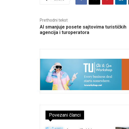
Prethodni tekst
AI smanjuje posete sajtovima turističkih
agencija i turoperatora
Povezani članci