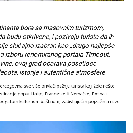
inenta bore sa masovnim turizmom,
a budu otkrivene, i pozivaju turiste da ih
nije slučajno izabran kao „drugo najlepše
ma izboru renomiranog portala Timeout.
vine, ovaj grad očarava posetioce
pota, istorije i autentične atmosfere
ercegovina sve više privlači pažnju turista koji žele nešto
tinacije poput Italije, Francuske ili Nemačke, Bosna i
a bogatom kulturnom baštinom, zadivljujućim pejzažima i sve