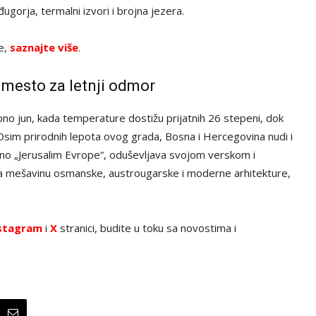
gorja, termalni izvori i brojna jezera.
ve,
saznajte više
.
 mesto za letnji odmor
bno jun, kada temperature dostižu prijatnih 26 stepeni, dok
 Osim prirodnih lepota ovog grada, Bosna i Hercegovina nudi i
vano „Jerusalim Evrope“, oduševljava svojom verskom i
va mešavinu osmanske, austrougarske i moderne arhitekture,
stagram
i
X
stranici, budite u toku sa novostima i