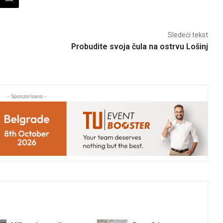
Sledeći tekst
Probudite svoja čula na ostrvu Lošinj
- Sponzorisano -