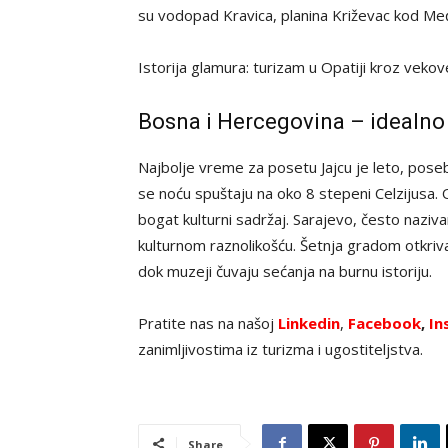
su vodopad Kravica, planina Križevac kod Među
Istorija glamura: turizam u Opatiji kroz veko
Bosna i Hercegovina – idealno
Najbolje vreme za posetu Jajcu je leto, pose
se noću spuštaju na oko 8 stepeni Celzijusa.
bogat kulturni sadržaj. Sarajevo, često nazi
kulturnom raznolikošću. Šetnja gradom otkri
dok muzeji čuvaju sećanja na burnu istoriju.
Pratite nas na našoj
Linkedin
,
Facebook
,
In
zanimljivostima iz turizma i ugostiteljstva.
Share