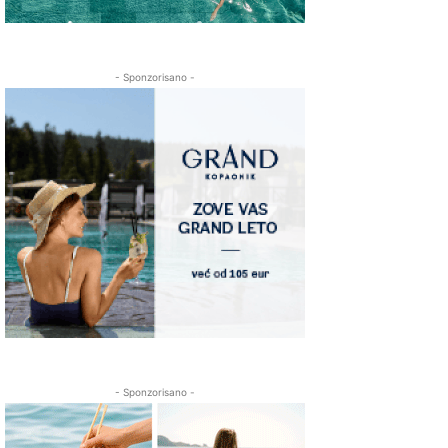
- Sponzorisano -
- Sponzorisano -