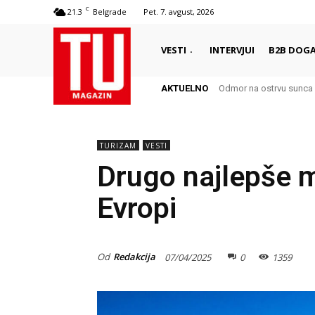
C
21.3
Belgrade
Pet. 7. avgust, 2026
VESTI
INTERVJUI
B2B DOGA
AKTUELNO
Odmor na ostrvu sunca – 
Autentični biser Italije
TURIZAM
VESTI
Drugo najlepše 
Evropi
Od
Redakcija
07/04/2025
0
1359