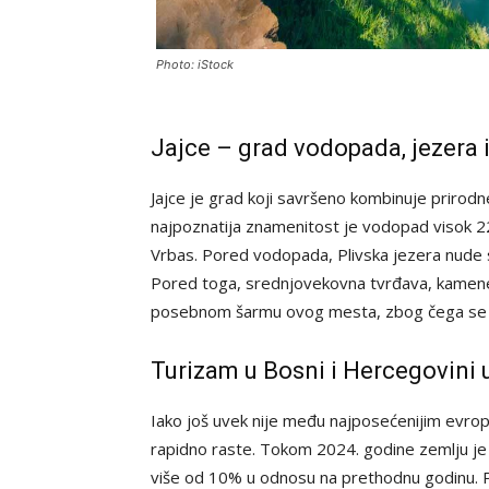
Photo: iStock
Jajce – grad vodopada, jezera i 
Jajce je grad koji savršeno kombinuje prirod
najpoznatija znamenitost je vodopad visok 
Vrbas. Pored vodopada, Plivska jezera nude s
Pored toga, srednjovekovna tvrđava, kamene u
posebnom šarmu ovog mesta, zbog čega se po
Turizam u Bosni i Hercegovini
Iako još uvek nije među najposećenijim evrops
rapidno raste. Tokom 2024. godine zemlju je p
više od 10% u odnosu na prethodnu godinu. Po