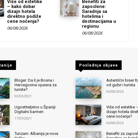
Više od estetike
Benefiti za
– kako dobar
zaposlene:
dizajn hotela
Saradnja sa
direktno podiže
hotelima i
cene noćenja?
destinacijama u
regionu
06/08/2026
06/08/2026
tanije
Poslednje objave
Bloger: Da li je Bosna i
Autentični biser It
Hercegovina opasna za
od gužvi i turista
turiste?
06/08/2026
03/03/2021
Ugostiteljstvo u Španiji:
Više od estetike 
Digitalni barmen
dizajn hotela dir
cene noćenja?
17/03/2021
06/08/2026
Turizam: Albanija je nova
Benefiti za zapos