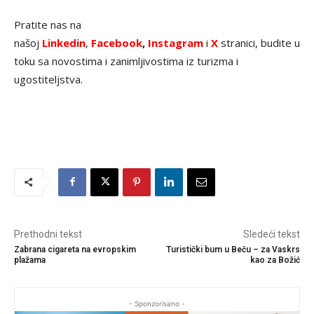
Pratite nas na
našoj
Linkedin
,
Facebook
,
Instagram
i
X
stranici, budite u
toku sa novostima i zanimljivostima iz turizma i
ugostiteljstva.
Prethodni tekst
Sledeći tekst
Zabrana cigareta na evropskim
Turistički bum u Beču – za Vaskrs
plažama
kao za Božić
- Sponzorisano -