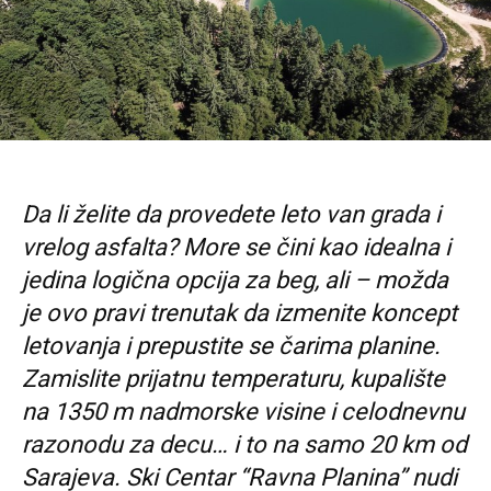
Da li želite da provedete leto van grada i
vrelog asfalta? More se čini kao idealna i
jedina logična opcija za beg, ali – možda
je ovo pravi trenutak da izmenite koncept
letovanja i prepustite se čarima planine.
Zamislite prijatnu temperaturu, kupalište
na 1350 m nadmorske visine i celodnevnu
razonodu za decu… i to na samo 20 km od
Sarajeva. Ski Centar “Ravna Planina” nudi