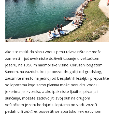
Ako ste mislili da slanu vodu i penu talasa ništa ne može
zameniti – još uvek niste doživeli kupanje u veštačkom
jezeru, na 1350 m nadmorske visine. Okruženi bogatom
šumom, na vazduhu koji je posve drugačiji od gradskog,
zauzmite mesto na jednoj od besplatnih ležaljki i prepustite
se lepotama koje samo planina može ponuditi. Voda u
jezerima je izvorska, a ako ipak niste ljubitelj plivanja i
sunčanja, možete zadovoljiti svoj duh na drugom
veštačkom jezeru hodajući u loptama po vodi, vozeći
pedalinu ili
zip-line
, posvetiti se sportsko-rekreativnom