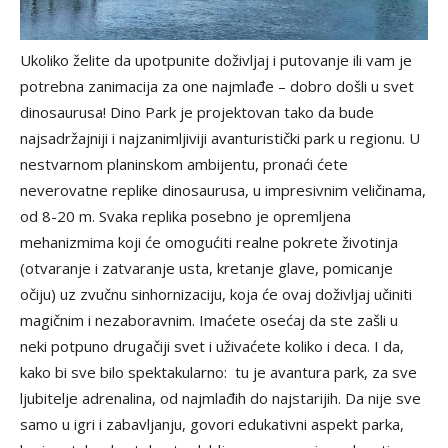
Ukoliko želite da upotpunite doživljaj i putovanje ili vam je
potrebna zanimacija za one najmlađe – dobro došli u svet
dinosaurusa! Dino Park je projektovan tako da bude
najsadržajniji i najzanimljiviji avanturistički park u regionu. U
nestvarnom planinskom ambijentu, pronaći ćete
neverovatne replike dinosaurusa, u impresivnim veličinama,
od 8-20 m. Svaka replika posebno je opremljena
mehanizmima koji će omogućiti realne pokrete životinja
(otvaranje i zatvaranje usta, kretanje glave, pomicanje
očiju) uz zvučnu sinhornizaciju, koja će ovaj doživljaj učiniti
magičnim i nezaboravnim. Imaćete osećaj da ste zašli u
neki potpuno drugačiji svet i uživaćete koliko i deca. I da,
kako bi sve bilo spektakularno: tu je avantura park, za sve
ljubitelje adrenalina, od najmlađih do najstarijih. Da nije sve
samo u igri i zabavljanju, govori edukativni aspekt parka,