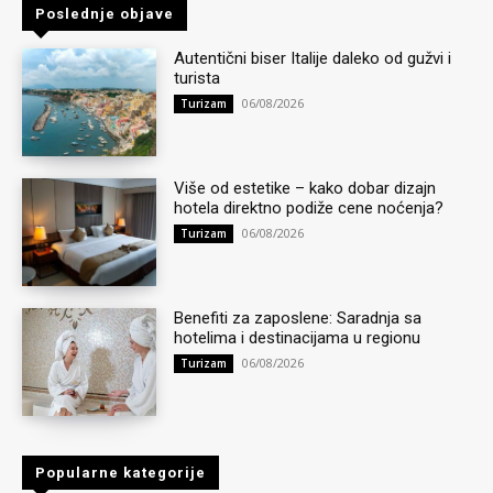
Poslednje objave
Autentični biser Italije daleko od gužvi i
turista
06/08/2026
Turizam
Više od estetike – kako dobar dizajn
hotela direktno podiže cene noćenja?
06/08/2026
Turizam
Benefiti za zaposlene: Saradnja sa
hotelima i destinacijama u regionu
06/08/2026
Turizam
Popularne kategorije