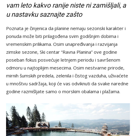
vam leto kakvo ranije niste ni zamišljali, a
u nastavku saznajte zašto
Poznata je činjenica da planine nemaju sezonski karakter i
ponuda može biti prilagođena svim godišnjim dobima i
vremenskim prilikama. Osim unapređivanja i razvijanja
zimske sezone, Ski centar “Ravna Planina” ove godine
poseban fokus posvećuje letnjem periodu i savršenom
odmoru u najtoplijim mesecima. Osim nestvarne prirode,
mirnih šumskih predela, zelenila i čistog vazduha, uživaćete
u mnoštvu sadržaja, koji će vas odviknuti da svake naredne
godine razmišljate samo o morskim obalama i plažama.