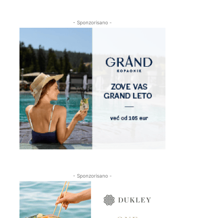
- Sponzorisano -
- Sponzorisano -