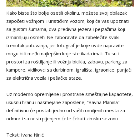
Kako biste što bolje osetili okolinu, možete svoj obilazak
započeti vožnjom Turističkim vozom, koji će vas upoznati
sa gustim šumama, dva predivna jezera i pejzažima koji
izmamljuju osmeh. Ne zaboravite da zabeležite svaki
trenutak putovanja, jer fotografije koje ovde napravite
mogu biti među najlepšim koje ste ikada imali. Tu su i
prostori za roštiljanje ili vožnju bicikla, zabavu, parking za
kampere, vidikovci sa durbinom, igrališta, igraonice, punjači
za električna vozila i pešačke staze.
Uz moderno opremljene i prostrane smeštajne kapacitete,
ukusnu hranu i nasmejane zaposlene, “Ravna Planina”
definitivno će postati jedno od vaših omiljenih mesta za
odmor i sa nestrpljenjem ćete čekati zimsku sezonu.
Tekst: Ivana Ninić