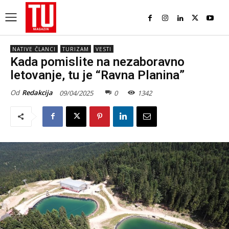
NATIVE ČLANCI
TURIZAM
VESTI
Kada pomislite na nezaboravno
letovanje, tu je “Ravna Planina”
Od
Redakcija
09/04/2025
0
1342