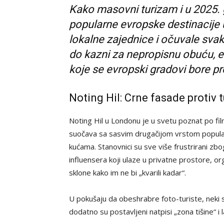
Kako masovni turizam i u 2025. 
popularne evropske destinacije 
lokalne zajednice i očuvale svak
do kazni za nepropisnu obuću, ev
koje se evropski gradovi bore p
Noting Hil: Crne fasade protiv
Noting Hil u Londonu je u svetu poznat po fi
suočava sa sasvim drugačijom vrstom popula
kućama. Stanovnici su sve više frustrirani zbo
influensera koji ulaze u privatne prostore, or
sklone kako im ne bi „kvarili kadar“.
U pokušaju da obeshrabre foto-turiste, neki sta
dodatno su postavljeni natpisi „zona tišine“ i