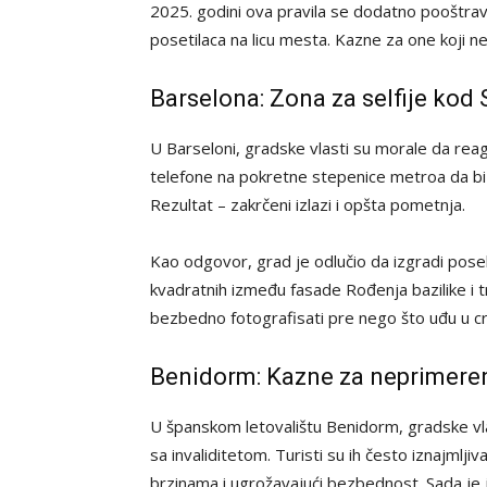
2025. godini ova pravila se dodatno pooštrava
posetilaca na licu mesta. Kazne za one koji n
Barselona: Zona za selfije kod
U Barseloni, gradske vlasti su morale da reagu
telefone na pokretne stepenice metroa da bi 
Rezultat – zakrčeni izlazi i opšta pometnja.
Kao odgovor, grad je odlučio da izgradi pos
kvadratnih između fasade Rođenja bazilike i 
bezbedno fotografisati pre nego što uđu u cr
Benidorm: Kazne za neprimeren
U španskom letovalištu Benidorm, gradske vla
sa invaliditetom. Turisti su ih često iznajmljiv
brzinama i ugrožavajući bezbednost. Sada je j