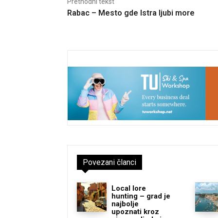
Prethodni tekst
Rabac – Mesto gde Istra ljubi more
Povezani članci
Local lore
hunting – grad je
najbolje
upoznati kroz