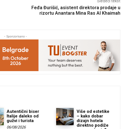
Sledeći tekst
Feđa Đurišić, asistent direktora prodaje u
rizortu Anantara Mina Ras Al Khaimah
- Sponzorisano -
Autentični biser
Više od estetike
Italije daleko od
– kako dobar
gužvi i turista
dizajn hotela
direktno podiže
06/08/2026