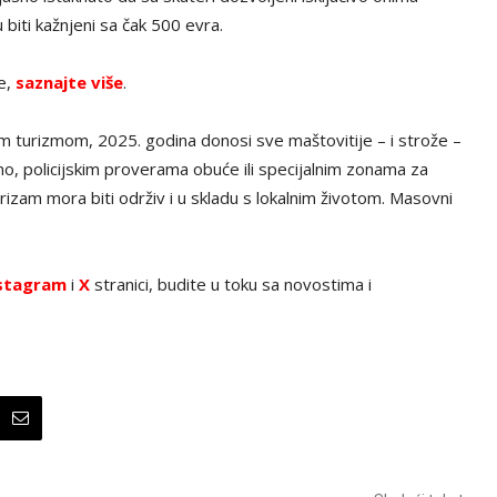
biti kažnjeni sa čak 500 evra.
ve,
saznajte više
.
 turizmom, 2025. godina donosi sve maštovitije – i strože –
rno, policijskim proverama obuće ili specijalnim zonama za
rizam mora biti održiv i u skladu s lokalnim životom. Masovni
stagram
i
X
stranici, budite u toku sa novostima i