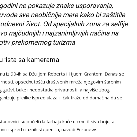
godini ne pokazuje znake usporavanja,
uvode sve neobičnije mere kako bi zaštitile
odnevni život. Od specijalnih zona za selfije
o najčudnijih i najzanimljivijih načina na
rotiv prekomernog turizma
 turista sa kamerama
lmu iz 90-ih sa Džulijom Roberts i Hjuom Grantom. Danas se
rnosti, opsednutošću društvenih mreža njegovim šarenim
g gužvi, buke i nedostatka privatnosti, a najviše zbog
ganizuju piknike ispred ulaza ili čak traže od domaćina da se
novnici su počeli da farbaju kuće u crnu ili sivu boju, a
 lanci ispred ulaznih stepenica, navodi Euronews.