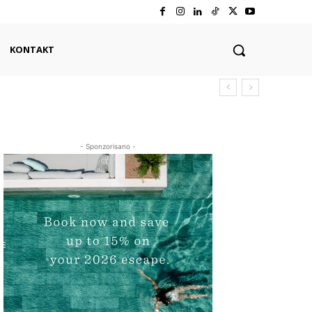
KONTAKT
- Sponzorisano -