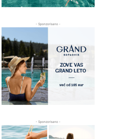
- Sponzorisano -
- Sponzorisano -