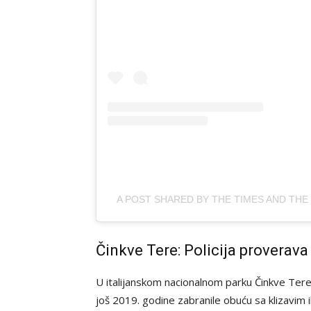
A POST SHARED BY THE TIMES AND THE
Činkve Tere: Policija proverav
U italijanskom nacionalnom parku Činkve Tere,
još 2019. godine zabranile obuću sa klizavim