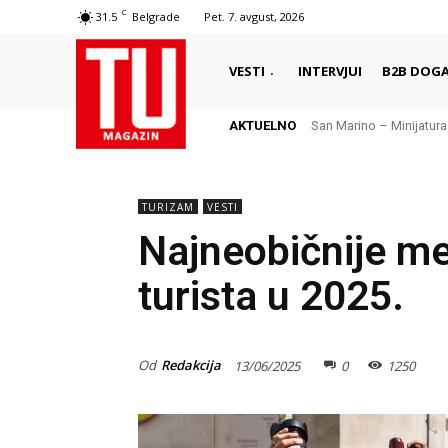
C
31.5
Belgrade
Pet. 7. avgust, 2026
VESTI
INTERVJUI
B2B DOGA
AKTUELNO
San Marino – Minijatura
TURIZAM
VESTI
Najneobičnije me
turista u 2025.
Od
Redakcija
13/06/2025
0
1250