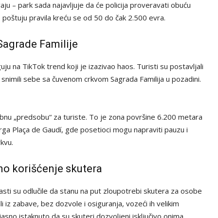
ju – park sada najavljuje da će policija proveravati obuću
e poštuju pravila kreću se od 50 do čak 2.500 evra.
 Sagrade Familije
ju na TikTok trend koji je izazivao haos. Turisti su postavljali
snimili sebe sa čuvenom crkvom Sagrada Familija u pozadini.
ebnu „predsobu“ za turiste. To je zona površine 6.200 metara
trga Plaça de Gaudí, gde posetioci mogu napraviti pauzu i
kvu.
o korišćenje skutera
sti su odlučile da stanu na put zloupotrebi skutera za osobe
ali iz zabave, bez dozvole i osiguranja, vozeći ih velikim
asno istaknuto da su skuteri dozvoljeni isključivo onima