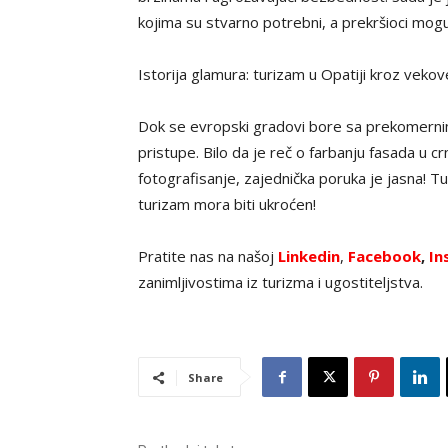
kojima su stvarno potrebni, a prekršioci mogu 
Istorija glamura: turizam u Opatiji kroz veko
Dok se evropski gradovi bore sa prekomernim
pristupe. Bilo da je reč o farbanju fasada u c
fotografisanje, zajednička poruka je jasna! Tu
turizam mora biti ukroćen!
Pratite nas na našoj
Linkedin
,
Facebook
,
In
zanimljivostima iz turizma i ugostiteljstva.
Share