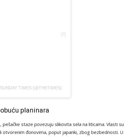
 SUNDAY TIMES (@THETIMES)
a obuću planinara
 pešačke staze povezuju slikovita sela na liticama. Vlasti su
 ili otvorenim đonovima, poput japanki, zbog bezbednosti. U