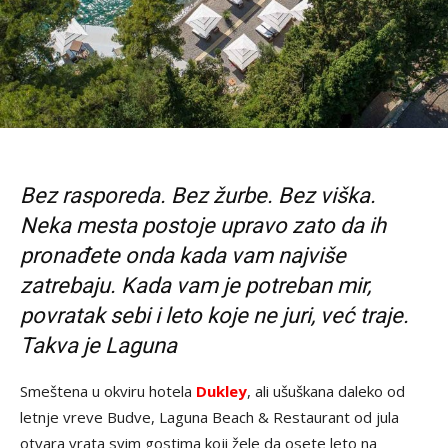
Bez rasporeda. Bez žurbe. Bez viška.
Neka mesta postoje upravo zato da ih
pronađete onda kada vam najviše
zatrebaju. Kada vam je potreban mir,
povratak sebi i leto koje ne juri, već traje.
Takva je Laguna
Smeštena u okviru hotela
Dukley
, ali ušuškana daleko od
letnje vreve Budve, Laguna Beach & Restaurant od jula
otvara vrata svim gostima koji žele da osete leto na