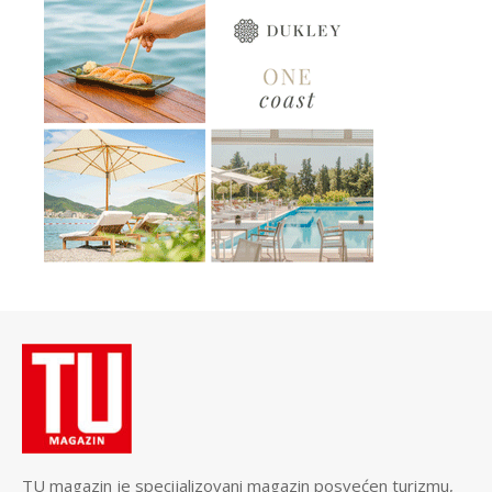
TU magazin je specijalizovani magazin posvećen turizmu,