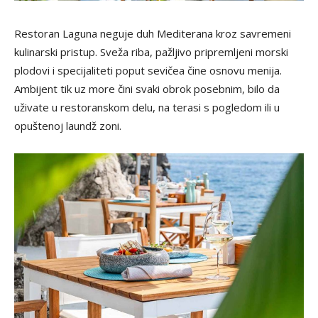
Restoran Laguna neguje duh Mediterana kroz savremeni
kulinarski pristup. Sveža riba, pažljivo pripremljeni morski
plodovi i specijaliteti poput sevičea čine osnovu menija.
Ambijent tik uz more čini svaki obrok posebnim, bilo da
uživate u restoranskom delu, na terasi s pogledom ili u
opuštenoj laundž zoni.