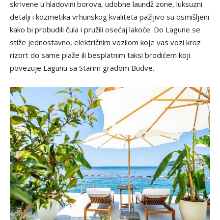
skrivene u hladovini borova, udobne laundž zone, luksuzni
detalji i kozmetika vrhunskog kvaliteta pažljivo su osmišljeni
kako bi probudili čula i pružili osećaj lakoće. Do Lagune se
stiže jednostavno, električnim vozilom koje vas vozi kroz
rizort do same plaže ili besplatnim taksi brodićem koji
povezuje Lagunu sa Starim gradom Budve.