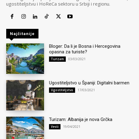
ugostiteljstvu i HoReCa sektoru u Srbiji i regionu.
Najčitanije
Bloger: Da li je Bosna i Hercegovina
opasna za turiste?
03/03/2021
Turizam
Ugostiteljstvo u Španiji: Digitalni barmen
17/03/2021
Ugostiteljstvo
Turizam: Albanija je nova Grčka
19/04/2021
Vesti