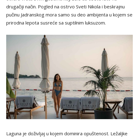
drugačiji način. Pogled na ostrvo Sveti Nikola i beskrajnu
pučinu Jadranskog mora samo su deo ambijenta u kojem se
prirodna lepota susreće sa suptilnim luksuzom.
Laguna je doživljaj u kojem dominira opuštenost. Ležaljke