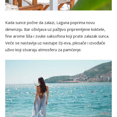
Kada sunce počne da zalazi, Laguna poprima novu
dimenziju. Bar oživljava uz pažljivo pripremljene koktele,
fine arome šiša i zvuke saksofona koji prate zalazak sunca.
Veče se nastavlja uz nastupe DJ-eva, plesače i izvođače
uživo koji stvaraju atmosferu za pamćenje.