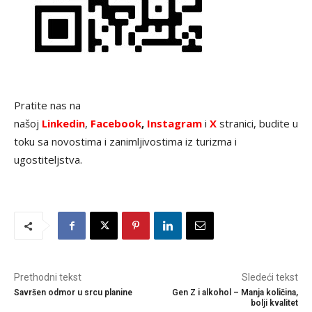
Pratite nas na
našoj
Linkedin
,
Facebook
,
Instagram
i
X
stranici, budite u
toku sa novostima i zanimljivostima iz turizma i
ugostiteljstva.
Prethodni tekst
Sledeći tekst
Savršen odmor u srcu planine
Gen Z i alkohol – Manja količina,
bolji kvalitet