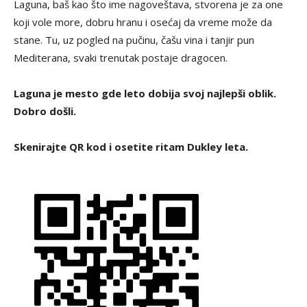
Laguna, baš kao što ime nagoveštava, stvorena je za one
koji vole more, dobru hranu i osećaj da vreme može da
stane. Tu, uz pogled na pučinu, čašu vina i tanjir pun
Mediterana, svaki trenutak postaje dragocen.
Laguna je mesto gde leto dobija svoj najlepši oblik.
Dobro došli.
Skenirajte QR kod i osetite ritam Dukley leta.