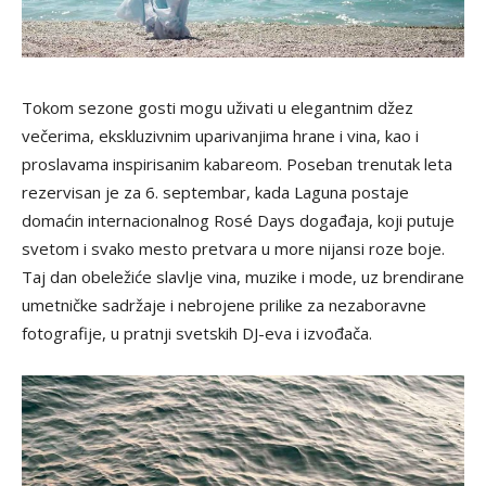
Tokom sezone gosti mogu uživati u elegantnim džez
večerima, ekskluzivnim uparivanjima hrane i vina, kao i
proslavama inspirisanim kabareom. Poseban trenutak leta
rezervisan je za 6. septembar, kada Laguna postaje
domaćin internacionalnog Rosé Days događaja, koji putuje
svetom i svako mesto pretvara u more nijansi roze boje.
Taj dan obeležiće slavlje vina, muzike i mode, uz brendirane
umetničke sadržaje i nebrojene prilike za nezaboravne
fotografije, u pratnji svetskih DJ-eva i izvođača.