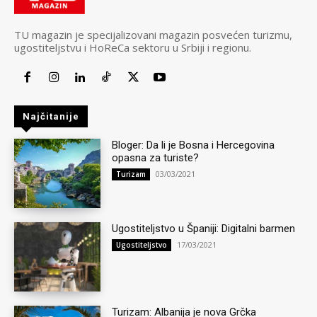
TU magazin je specijalizovani magazin posvećen turizmu,
ugostiteljstvu i HoReCa sektoru u Srbiji i regionu.
Najčitanije
Bloger: Da li je Bosna i Hercegovina
opasna za turiste?
03/03/2021
Turizam
Ugostiteljstvo u Španiji: Digitalni barmen
17/03/2021
Ugostiteljstvo
Turizam: Albanija je nova Grčka