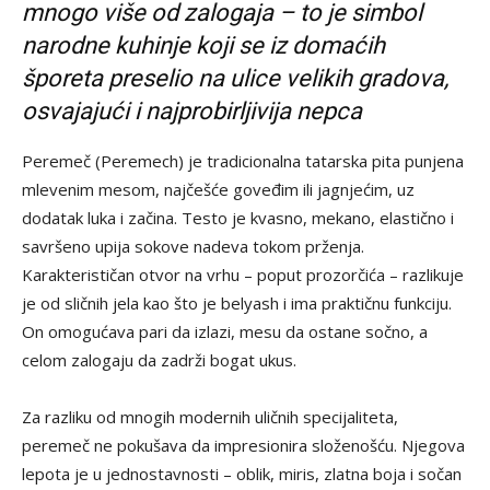
mnogo više od zalogaja – to je simbol
narodne kuhinje koji se iz domaćih
šporeta preselio na ulice velikih gradova,
osvajajući i najprobirljivija nepca
Peremeč (Peremech) je tradicionalna tatarska pita punjena
mlevenim mesom, najčešće goveđim ili jagnjećim, uz
dodatak luka i začina. Testo je kvasno, mekano, elastično i
savršeno upija sokove nadeva tokom prženja.
Karakterističan otvor na vrhu – poput prozorčića – razlikuje
je od sličnih jela kao što je belyash i ima praktičnu funkciju.
On omogućava pari da izlazi, mesu da ostane sočno, a
celom zalogaju da zadrži bogat ukus.
Za razliku od mnogih modernih uličnih specijaliteta,
peremeč ne pokušava da impresionira složenošću. Njegova
lepota je u jednostavnosti – oblik, miris, zlatna boja i sočan