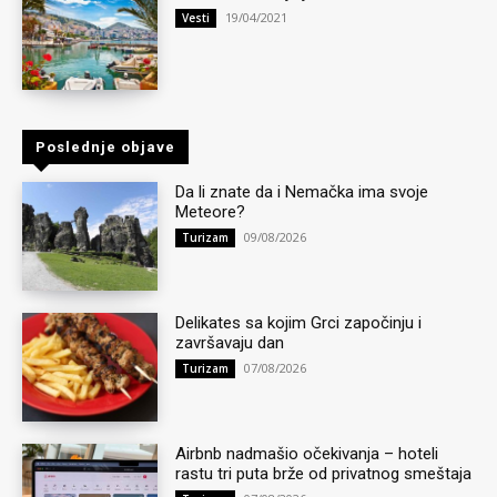
19/04/2021
Vesti
Poslednje objave
Da li znate da i Nemačka ima svoje
Meteore?
09/08/2026
Turizam
Delikates sa kojim Grci započinju i
završavaju dan
07/08/2026
Turizam
Airbnb nadmašio očekivanja – hoteli
rastu tri puta brže od privatnog smeštaja