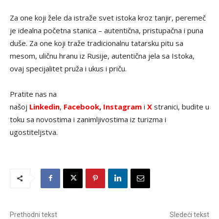
Za one koji žele da istraže svet istoka kroz tanjir, peremeč
je idealna početna stanica – autentična, pristupačna i puna
duše. Za one koji traže tradicionalnu tatarsku pitu sa
mesom, uličnu hranu iz Rusije, autentična jela sa Istoka,
ovaj specijalitet pruža i ukus i priču.
Pratite nas na
našoj
Linkedin
,
Facebook
,
Instagram
i
X
stranici, budite u
toku sa novostima i zanimljivostima iz turizma i
ugostiteljstva.
Prethodni tekst
Sledeći tekst