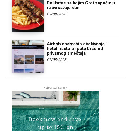
Delikates sa kojim Grci započinju
i završavaju dan
07/08/2026
Airbnb nadmašio očekivanja –
hoteli rastu tri puta brže od
privatnog smeštaja
07/08/2026
- Sponzorisano -