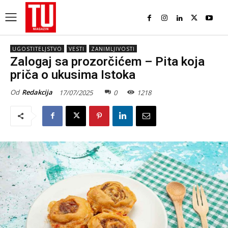
UGOSTITELJSTVO
VESTI
ZANIMLJIVOSTI
Zalogaj sa prozorčićem – Pita koja
priča o ukusima Istoka
Od
Redakcija
17/07/2025
0
1218