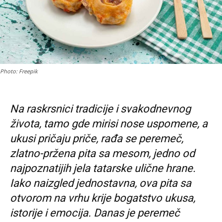
Photo: Freepik
Na raskrsnici tradicije i svakodnevnog
života, tamo gde mirisi nose uspomene, a
ukusi pričaju priče, rađa se peremeč,
zlatno-pržena pita sa mesom, jedno od
najpoznatijih jela tatarske ulične hrane.
Iako naizgled jednostavna, ova pita sa
otvorom na vrhu krije bogatstvo ukusa,
istorije i emocija. Danas je peremeč