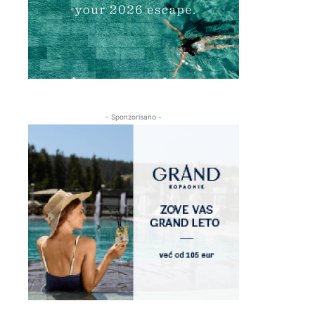
- Sponzorisano -