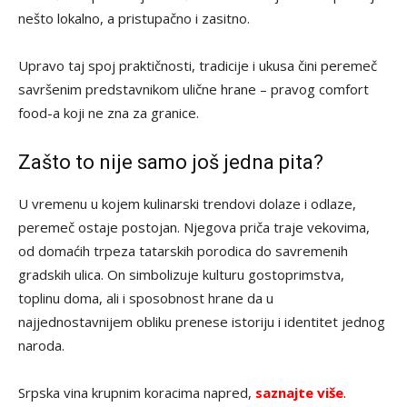
nešto lokalno, a pristupačno i zasitno.
Upravo taj spoj praktičnosti, tradicije i ukusa čini peremeč
savršenim predstavnikom ulične hrane – pravog comfort
food-a koji ne zna za granice.
Zašto to nije samo još jedna pita?
U vremenu u kojem kulinarski trendovi dolaze i odlaze,
peremeč ostaje postojan. Njegova priča traje vekovima,
od domaćih trpeza tatarskih porodica do savremenih
gradskih ulica. On simbolizuje kulturu gostoprimstva,
toplinu doma, ali i sposobnost hrane da u
najjednostavnijem obliku prenese istoriju i identitet jednog
naroda.
Srpska vina krupnim koracima napred,
saznajte više
.