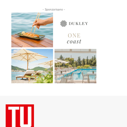
- Sponzorisano -