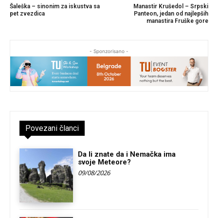
Šaleška – sinonim za iskustva sa
Manastir Krušedol – Srpski
pet zvezdica
Panteon, jedan od najlepših
manastira Fruške gore
- Sponzorisano -
Povezani članci
Da li znate da i Nemačka ima
svoje Meteore?
09/08/2026