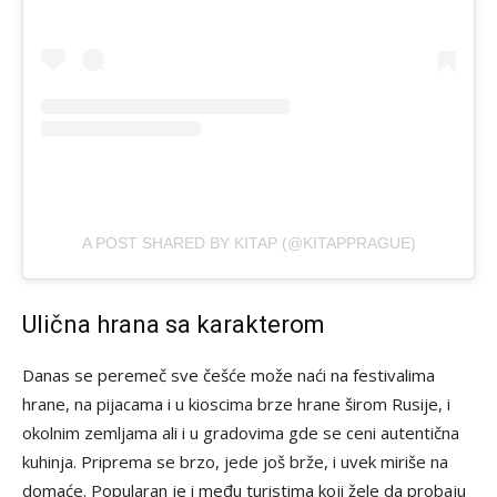
A POST SHARED BY KITAP (@KITAPPRAGUE)
Ulična hrana sa karakterom
Danas se peremeč sve češće može naći na festivalima
hrane, na pijacama i u kioscima brze hrane širom Rusije, i
okolnim zemljama ali i u gradovima gde se ceni autentična
kuhinja. Priprema se brzo, jede još brže, i uvek miriše na
domaće. Popularan je i među turistima koji žele da probaju