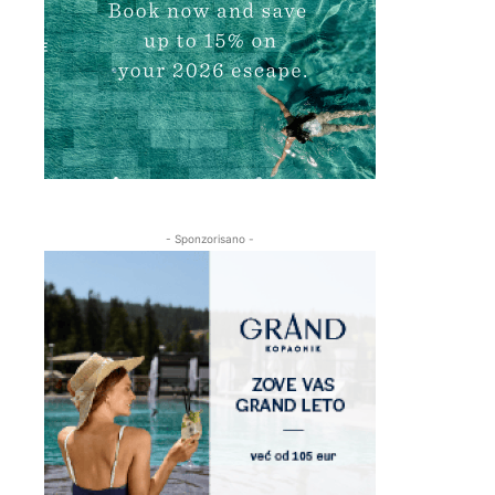
- Sponzorisano -