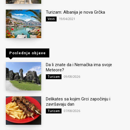
Turizam: Albanija je nova Grčka
19/04/2021
Vesti
Poslednje objave
Da li znate da i Nemačka ima svoje
Meteore?
09/08/2026
Turizam
Delikates sa kojim Grci započinju i
završavaju dan
07/08/2026
Turizam