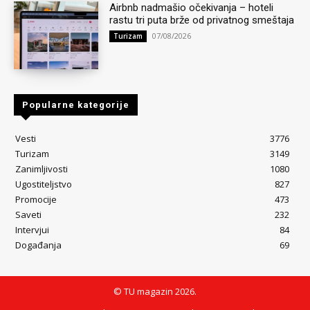
Airbnb nadmašio očekivanja – hoteli
rastu tri puta brže od privatnog smeštaja
07/08/2026
Turizam
Popularne kategorije
Vesti
3776
Turizam
3149
Zanimljivosti
1080
Ugostiteljstvo
827
Promocije
473
Saveti
232
Intervjui
84
Događanja
69
© TU magazin 2026.