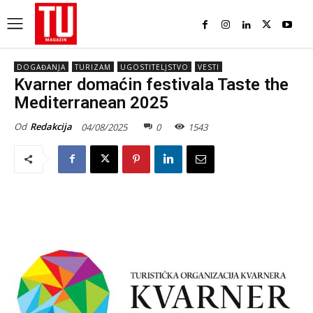
DOGAĐANJA
TURIZAM
UGOSTITELJSTVO
VESTI
Kvarner domaćin festivala Taste the
Mediterranean 2025
Od
Redakcija
04/08/2025
0
1543