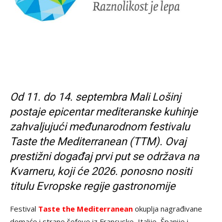
Od 11. do 14. septembra Mali Lošinj
postaje epicentar mediteranske kuhinje
zahvaljujući međunarodnom festivalu
Taste the Mediterranean (TTM). Ovaj
prestižni događaj prvi put se održava na
Kvarneru, koji će 2026. ponosno nositi
titulu Evropske regije gastronomije
Festival
Taste the Mediterranean
okuplja nagrađivane
domaće i strane šefove iz Francuske, Italije, Španije i