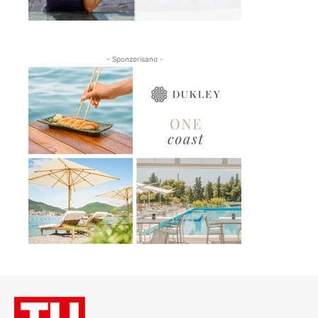
- Sponzorisano -