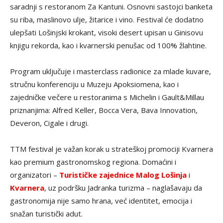
saradnji s restoranom Za Kantuni. Osnovni sastojci banketa
su riba, maslinovo ulje, žitarice i vino. Festival će dodatno
ulepšati Lošinjski krokant, visoki desert upisan u Ginisovu
knjigu rekorda, kao i kvarnerski penušac od 100% žlahtine.
Program uključuje i masterclass radionice za mlade kuvare,
stručnu konferenciju u Muzeju Apoksiomena, kao i
zajedničke večere u restoranima s Michelin i Gault&Millau
priznanjima: Alfred Keller, Bocca Vera, Bava Innovation,
Deveron, Cigale i drugi.
TTM festival je važan korak u strateškoj promociji Kvarnera
kao premium gastronomskog regiona. Domaćini i
organizatori –
Turističke zajednice Malog Lošinja
i
Kvarnera
, uz podršku Jadranka turizma – naglašavaju da
gastronomija nije samo hrana, već identitet, emocija i
snažan turistički adut.