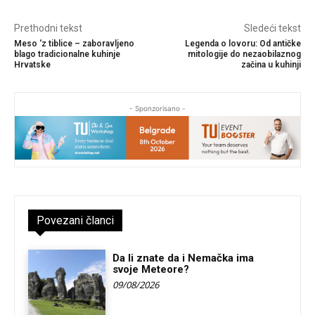
Prethodni tekst
Sledeći tekst
Meso ‘z tiblice – zaboravljeno
Legenda o lovoru: Od antičke
blago tradicionalne kuhinje
mitologije do nezaobilaznog
Hrvatske
začina u kuhinji
- Sponzorisano -
Povezani članci
Da li znate da i Nemačka ima
svoje Meteore?
09/08/2026