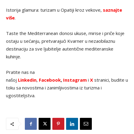
Istorija glamura: turizam u Opatiji kroz vekove,
saznajte
više
.
Taste the Mediterranean donosi ukuse, mirise i priče koje
ostaju u sećanju, pretvarajući Kvarner u nezaobilaznu
destinaciju za sve ljubitelje autentične mediteranske
kuhinje.
Pratite nas na
našoj
Linkedin
,
Facebook
,
Instagram
i
X
stranici, budite u
toku sa novostima i zanimljivostima iz turizma i
ugostiteljstva.