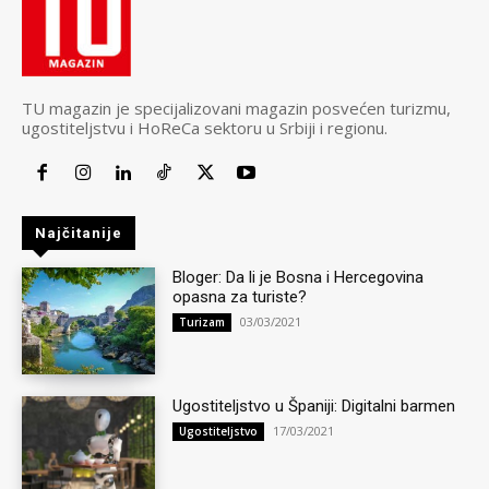
TU magazin je specijalizovani magazin posvećen turizmu,
ugostiteljstvu i HoReCa sektoru u Srbiji i regionu.
Najčitanije
Bloger: Da li je Bosna i Hercegovina
opasna za turiste?
03/03/2021
Turizam
Ugostiteljstvo u Španiji: Digitalni barmen
17/03/2021
Ugostiteljstvo