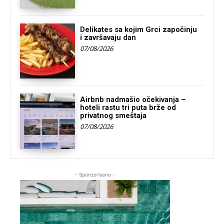
Delikates sa kojim Grci započinju
i završavaju dan
07/08/2026
Airbnb nadmašio očekivanja –
hoteli rastu tri puta brže od
privatnog smeštaja
07/08/2026
- Sponzorisano -