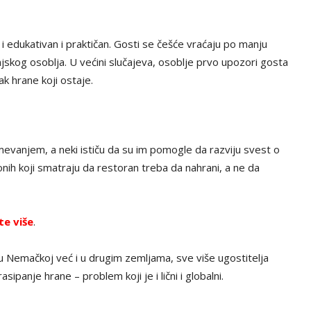
 i edukativan i praktičan. Gosti se češće vraćaju po manju
uhinjskog osoblja. U većini slučajeva, osoblje prvo upozori gosta
ak hrane koji ostaje.
evanjem, a neki ističu da su im pomogle da razviju svest o
nih koji smatraju da restoran treba da nahrani, a ne da
te više
.
u Nemačkoj već i u drugim zemljama, sve više ugostitelja
ipanje hrane – problem koji je i lični i globalni.