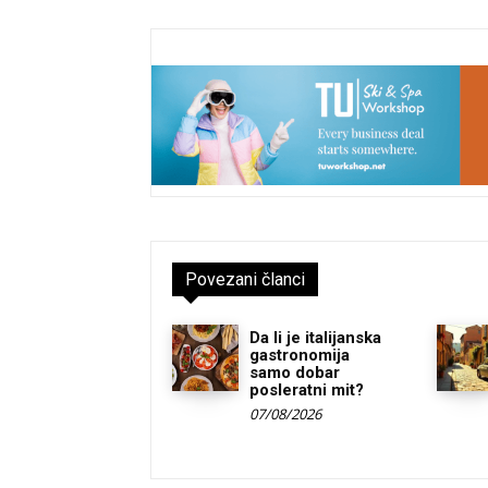
Povezani članci
Da li je italijanska
gastronomija
samo dobar
posleratni mit?
07/08/2026