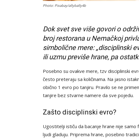
Photo: Pixabay/allybally4b
Dok svet sve više govori o održi
broj restorana u Nemačkoj privl
simbolične mere: „disciplinski 
ili uzmu previše hrane, pa ostat
Posebno su ovakve mere, tzv disciplinski evro
često preteraju sa količinama. Na jasno ista
obično 1 evro po tanjiru. Pravilo se ne prime
tanjire bez stvarne namere da sve pojedu.
Zašto disciplinski evro?
Ugostitelji ističu da bacanje hrane nije samo f
ljudi gladuju. Priprema hrane, posebno tradici