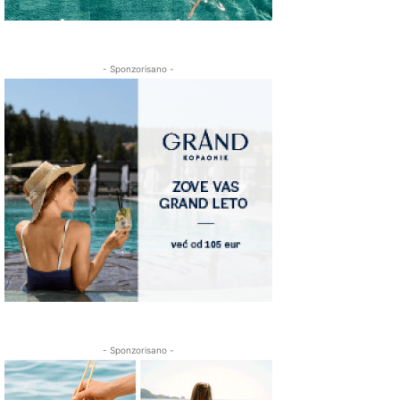
- Sponzorisano -
- Sponzorisano -