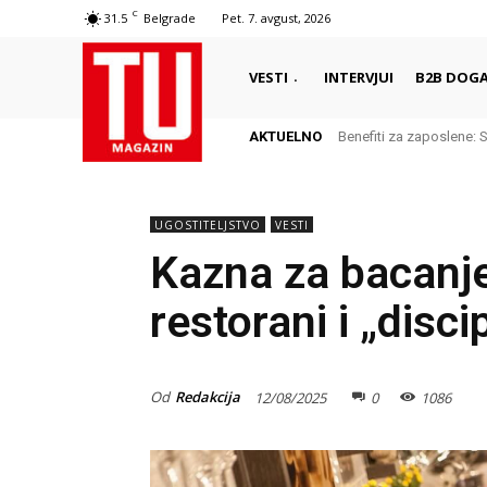
C
31.5
Belgrade
Pet. 7. avgust, 2026
VESTI
INTERVJUI
B2B DOGA
AKTUELNO
Benefiti za zaposlene: 
UGOSTITELJSTVO
VESTI
Kazna za bacanj
restorani i „disci
Od
Redakcija
12/08/2025
0
1086