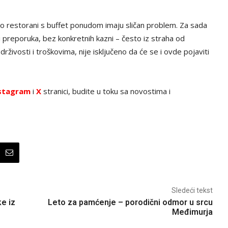
ako restorani s buffet ponudom imaju sličan problem. Za sada
preporuka, bez konkretnih kazni – često iz straha od
drživosti i troškovima, nije isključeno da će se i ovde pojaviti
stagram
i
X
stranici, budite u toku sa novostima i
Sledeći tekst
e iz
Leto za pamćenje – porodični odmor u srcu
Međimurja