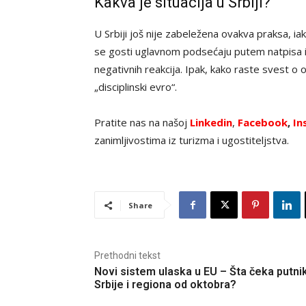
Kakva je situacija u Srbiji?
U Srbiji još nije zabeležena ovakva praksa, i
se gosti uglavnom podsećaju putem natpisa i 
negativnih reakcija. Ipak, kako raste svest o o
„disciplinski evro“.
Pratite nas na našoj
Linkedin
,
Facebook
,
In
zanimljivostima iz turizma i ugostiteljstva.
Share
Prethodni tekst
Novi sistem ulaska u EU – Šta čeka putnik
Srbije i regiona od oktobra?