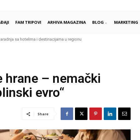
ĐAJI
FAM TRIPOVI
ARHIVA MAGAZINA
BLOG
MARKETING
Saradnja sa hotelima i destinacijama u regionu
e hrane – nemački
plinski evro“
Share