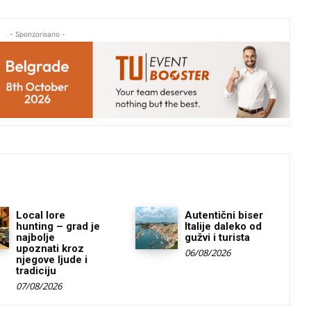
- Sponzorisano -
Local lore
Autentični biser
hunting – grad je
Italije daleko od
najbolje
gužvi i turista
upoznati kroz
06/08/2026
njegove ljude i
tradiciju
07/08/2026