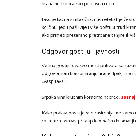
hrana ne tretira kao potrošna roba.
Iako je kazna simbolična, njen efekat je često
količinu, jedu pažljivije i više poštuju trud k
ako primeti preterano pretrpane tanjire ili viš
Odgovor gostiju i javnosti
Većina gostiju ovakve mere prihvata sa razum
odgovornom konzumiranju hrane. Ipak, ima i o
„vaspitava“.
Srpska vina krupnim koracima napred,
saznaj
Kako praksa postaje sve raširenija, ne samo 
razmatra ovakav pristup kao način da smanji ras