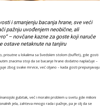
vosti i smanjenju bacanja hrane, sve veći
ači pažnju uvođenjem neobične, ali
evro“ – novčane kazne za goste koji naruče
ke ostave netaknute na tanjiru
, prisutne u lokalima sa švedskim stolom (buffet), gde gosti
knutim znacima stoji da se bacanje hrane dodatno naplaćuje –
njuje zbog svake mrvice, već ciljano – kada gosti prepunjavaju
inansijski gubitak, već i moralni problem u svetu gde milioni
onalnih jela, zahteva mnogo rada i pažnje, pa je cilj da se