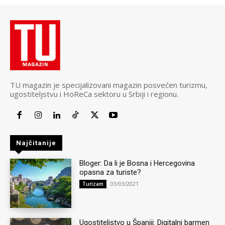
TU magazin je specijalizovani magazin posvećen turizmu,
ugostiteljstvu i HoReCa sektoru u Srbiji i regionu.
Najčitanije
Bloger: Da li je Bosna i Hercegovina
opasna za turiste?
03/03/2021
Turizam
Ugostiteljstvo u Španiji: Digitalni barmen