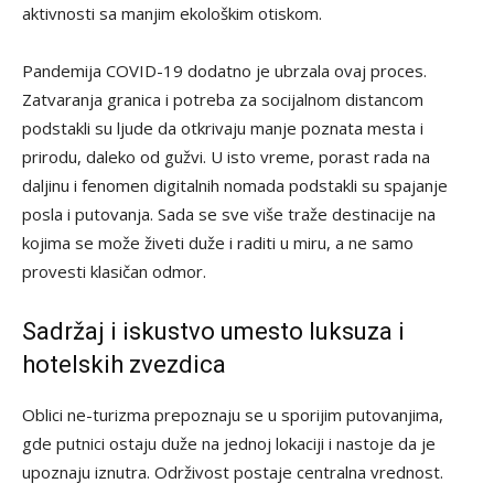
aktivnosti sa manjim ekološkim otiskom.
Pandemija COVID-19 dodatno je ubrzala ovaj proces.
Zatvaranja granica i potreba za socijalnom distancom
podstakli su ljude da otkrivaju manje poznata mesta i
prirodu, daleko od gužvi. U isto vreme, porast rada na
daljinu i fenomen digitalnih nomada podstakli su spajanje
posla i putovanja. Sada se sve više traže destinacije na
kojima se može živeti duže i raditi u miru, a ne samo
provesti klasičan odmor.
Sadržaj i iskustvo umesto luksuza i
hotelskih zvezdica
Oblici ne-turizma prepoznaju se u sporijim putovanjima,
gde putnici ostaju duže na jednoj lokaciji i nastoje da je
upoznaju iznutra. Održivost postaje centralna vrednost.