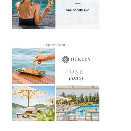
- Sponzorisano -