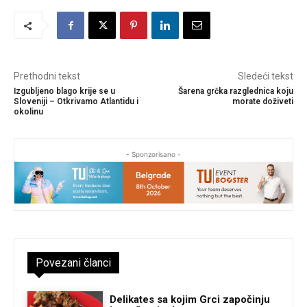
Prethodni tekst
Sledeći tekst
Izgubljeno blago krije se u
Šarena grčka razglednica koju
Sloveniji – Otkrivamo Atlantidu i
morate doživeti
okolinu
- Sponzorisano -
Povezani članci
Delikates sa kojim Grci započinju