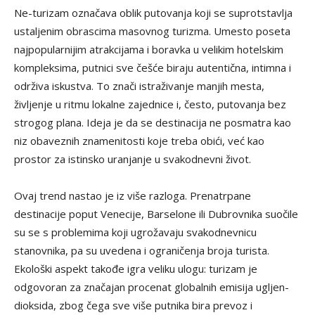
Ne-turizam označava oblik putovanja koji se suprotstavlja
ustaljenim obrascima masovnog turizma. Umesto poseta
najpopularnijim atrakcijama i boravka u velikim hotelskim
kompleksima, putnici sve češće biraju autentična, intimna i
održiva iskustva. To znači istraživanje manjih mesta,
življenje u ritmu lokalne zajednice i, često, putovanja bez
strogog plana. Ideja je da se destinacija ne posmatra kao
niz obaveznih znamenitosti koje treba obići, već kao
prostor za istinsko uranjanje u svakodnevni život.
Ovaj trend nastao je iz više razloga. Prenatrpane
destinacije poput Venecije, Barselone ili Dubrovnika suočile
su se s problemima koji ugrožavaju svakodnevnicu
stanovnika, pa su uvedena i ograničenja broja turista.
Ekološki aspekt takođe igra veliku ulogu: turizam je
odgovoran za značajan procenat globalnih emisija ugljen-
dioksida, zbog čega sve više putnika bira prevoz i