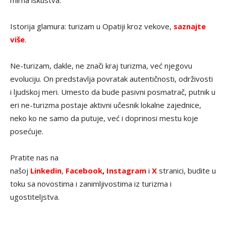
Istorija glamura: turizam u Opatiji kroz vekove,
saznajte
više
.
Ne-turizam, dakle, ne znači kraj turizma, već njegovu
evoluciju. On predstavlja povratak autentičnosti, održivosti
i ljudskoj meri. Umesto da bude pasivni posmatrač, putnik u
eri ne-turizma postaje aktivni učesnik lokalne zajednice,
neko ko ne samo da putuje, već i doprinosi mestu koje
posećuje.
Pratite nas na
našoj
Linkedin
,
Facebook
,
Instagram
i
X
stranici, budite u
toku sa novostima i zanimljivostima iz turizma i
ugostiteljstva.