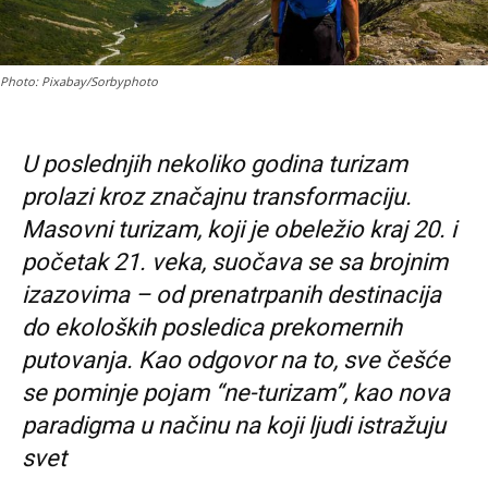
Photo: Pixabay/Sorbyphoto
U poslednjih nekoliko godina turizam
prolazi kroz značajnu transformaciju.
Masovni turizam, koji je obeležio kraj 20. i
početak 21. veka, suočava se sa brojnim
izazovima – od prenatrpanih destinacija
do ekoloških posledica prekomernih
putovanja. Kao odgovor na to, sve češće
se pominje pojam “ne-turizam”, kao nova
paradigma u načinu na koji ljudi istražuju
svet