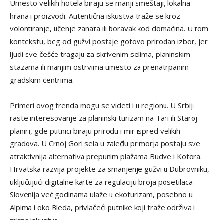
Umesto velikih hotela biraju se manji smeštaji, lokalna
hrana i proizvodi. Autentična iskustva traže se kroz
volontiranje, učenje zanata ili boravak kod domaćina. U tom
kontekstu, beg od gužvi postaje gotovo prirodan izbor, jer
ljudi sve češće tragaju za skrivenim selima, planinskim
stazama ili manjim ostrvima umesto za prenatrpanim
gradskim centrima.
Primeri ovog trenda mogu se videti i u regionu. U Srbiji
raste interesovanje za planinski turizam na Tari ili Staroj
planini, gde putnici biraju prirodu i mir ispred velikih
gradova. U Crnoj Gori sela u zaleđu primorja postaju sve
atraktivnija alternativa prepunim plažama Budve i Kotora.
Hrvatska razvija projekte za smanjenje gužvi u Dubrovniku,
uključujući digitalne karte za regulaciju broja posetilaca.
Slovenija već godinama ulaže u ekoturizam, posebno u
Alpima i oko Bleda, privlačeći putnike koji traže održiva i
mirna iskustva.