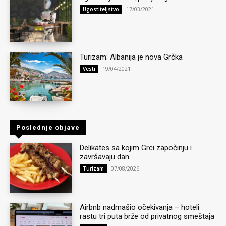
17/03/2021
Ugostiteljstvo
Turizam: Albanija je nova Grčka
19/04/2021
Vesti
Poslednje objave
Delikates sa kojim Grci započinju i
završavaju dan
07/08/2026
Turizam
Airbnb nadmašio očekivanja – hoteli
rastu tri puta brže od privatnog smeštaja