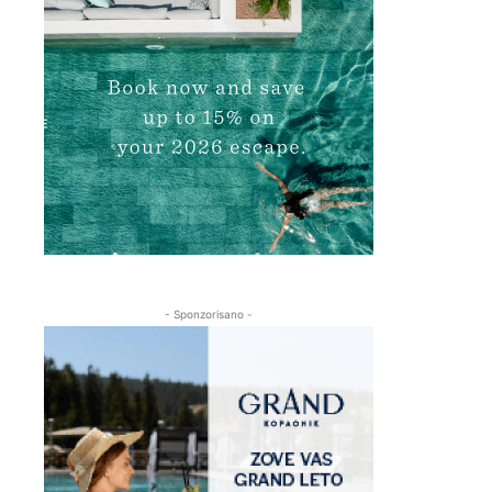
- Sponzorisano -