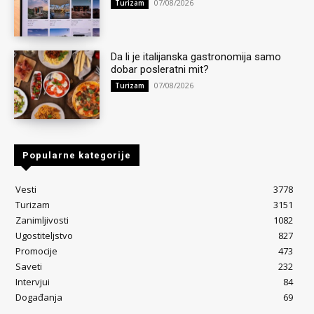
07/08/2026
Turizam
Da li je italijanska gastronomija samo
dobar posleratni mit?
07/08/2026
Turizam
Popularne kategorije
Vesti
3778
Turizam
3151
Zanimljivosti
1082
Ugostiteljstvo
827
Promocije
473
Saveti
232
Intervjui
84
Događanja
69