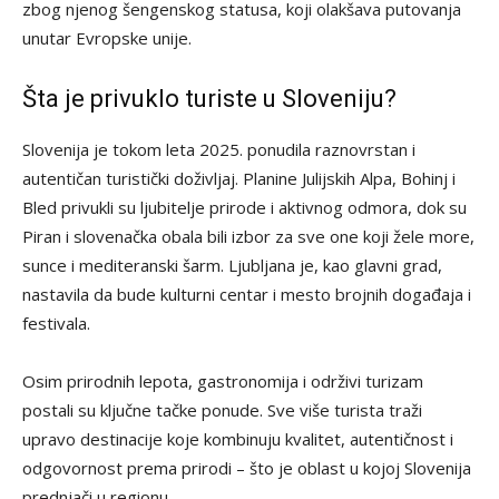
zbog njenog šengenskog statusa, koji olakšava putovanja
unutar Evropske unije.
Šta je privuklo turiste u Sloveniju?
Slovenija je tokom leta 2025. ponudila raznovrstan i
autentičan turistički doživljaj. Planine Julijskih Alpa, Bohinj i
Bled privukli su ljubitelje prirode i aktivnog odmora, dok su
Piran i slovenačka obala bili izbor za sve one koji žele more,
sunce i mediteranski šarm. Ljubljana je, kao glavni grad,
nastavila da bude kulturni centar i mesto brojnih događaja i
festivala.
Osim prirodnih lepota, gastronomija i održivi turizam
postali su ključne tačke ponude. Sve više turista traži
upravo destinacije koje kombinuju kvalitet, autentičnost i
odgovornost prema prirodi – što je oblast u kojoj Slovenija
prednjači u regionu.