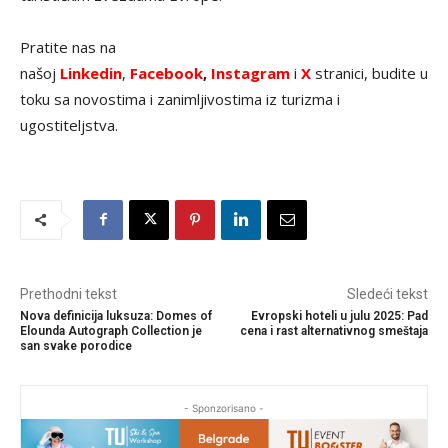
Pratite nas na
našoj
Linkedin
,
Facebook
,
Instagram
i
X
stranici, budite u
toku sa novostima i zanimljivostima iz turizma i
ugostiteljstva.
Prethodni tekst
Sledeći tekst
Nova definicija luksuza: Domes of
Evropski hoteli u julu 2025: Pad
Elounda Autograph Collection je
cena i rast alternativnog smeštaja
san svake porodice
- Sponzorisano -