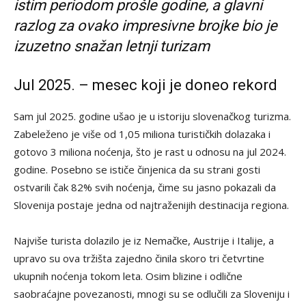
istim periodom prošle godine, a glavni
razlog za ovako impresivne brojke bio je
izuzetno snažan letnji turizam
Jul 2025. – mesec koji je doneo rekord
Sam jul 2025. godine ušao je u istoriju slovenačkog turizma.
Zabeleženo je više od 1,05 miliona turističkih dolazaka i
gotovo 3 miliona noćenja, što je rast u odnosu na jul 2024.
godine. Posebno se ističe činjenica da su strani gosti
ostvarili čak 82% svih noćenja, čime su jasno pokazali da
Slovenija postaje jedna od najtraženijih destinacija regiona.
Najviše turista dolazilo je iz Nemačke, Austrije i Italije, a
upravo su ova tržišta zajedno činila skoro tri četvrtine
ukupnih noćenja tokom leta. Osim blizine i odlične
saobraćajne povezanosti, mnogi su se odlučili za Sloveniju i