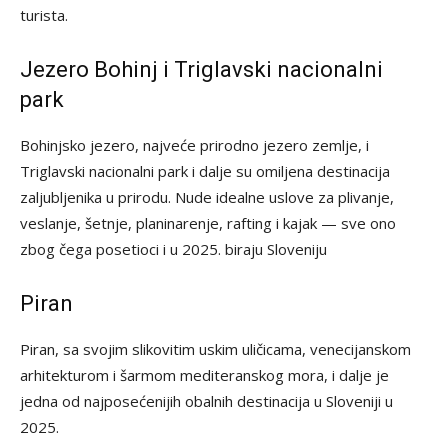
turista.
Jezero Bohinj i Triglavski nacionalni
park
Bohinjsko jezero, najveće prirodno jezero zemlje, i
Triglavski nacionalni park i dalje su omiljena destinacija
zaljubljenika u prirodu. Nude idealne uslove za plivanje,
veslanje, šetnje, planinarenje, rafting i kajak — sve ono
zbog čega posetioci i u 2025. biraju Sloveniju
Piran
Piran, sa svojim slikovitim uskim uličicama, venecijanskom
arhitekturom i šarmom mediteranskog mora, i dalje je
jedna od najposećenijih obalnih destinacija u Sloveniji u
2025.