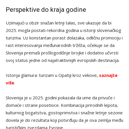
Perspektive do kraja godine
Uzimajući u obzir snažan letnji talas, sve ukazuje da bi
2025. mogla postati rekordna godina u istoriji slovenačkog
turizma. Uz konstantan porast dolazaka, odličnu promociju i
rast interesovanja međunarodnih tržišta, očekuje se da
Slovenija premaši prošlogodišnje brojke i dodatno učvrsti
svoj status jedne od najatraktivnijih evropskih destinacija.
Istorija glamura: turizam u Opatiji kroz vekove,
saznajte
više
.
Slovenija je u 2025. godini pokazala da ume da privuče i
domaće i strane posetioce. Kombinacija prirodnih lepota,
kulturnog bogatstva, gostoprimstva i snažne letnje sezone
dovela je do rezultata koji potvrđuju da je ova zemlja među
turističkim zvezdama Evrope.