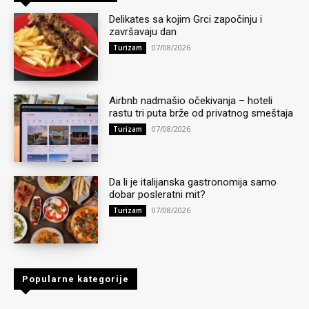
Delikates sa kojim Grci započinju i
završavaju dan
07/08/2026
Turizam
Airbnb nadmašio očekivanja – hoteli
rastu tri puta brže od privatnog smeštaja
07/08/2026
Turizam
Da li je italijanska gastronomija samo
dobar posleratni mit?
07/08/2026
Turizam
Popularne kategorije