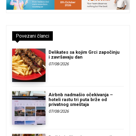
Povezani članci
Delikates sa kojim Grci započinju
i završavaju dan
07/08/2026
Airbnb nadmašio očekivanja –
hoteli rastu tri puta brže od
privatnog smeštaja
07/08/2026