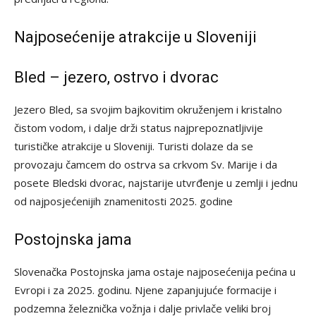
Najposećenije atrakcije u Sloveniji
Bled – jezero, ostrvo i dvorac
Jezero Bled, sa svojim bajkovitim okruženjem i kristalno
čistom vodom, i dalje drži status najprepoznatljivije
turističke atrakcije u Sloveniji. Turisti dolaze da se
provozaju čamcem do ostrva sa crkvom Sv. Marije i da
posete Bledski dvorac, najstarije utvrđenje u zemlji i jednu
od najposjećenijih znamenitosti 2025. godine
Postojnska jama
Slovenačka Postojnska jama ostaje najposećenija pećina u
Evropi i za 2025. godinu. Njene zapanjujuće formacije i
podzemna železnička vožnja i dalje privlače veliki broj