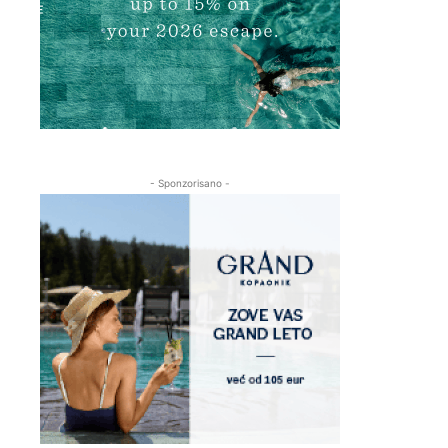
- Sponzorisano -