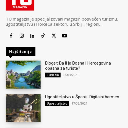
TU magazin je specijalizovani magazin posvećen turizmu,
ugostiteljstvu i HoReCa sektoru u Srbiji i regionu.
Najčitanije
Bloger: Da li je Bosna i Hercegovina
opasna za turiste?
03/03/2021
Turizam
Ugostiteljstvo u Španiji: Digitalni barmen
17/03/2021
Ugostiteljstvo