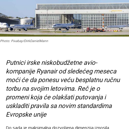
Photo: Pixabay/DirkDanielMann
Putnici irske niskobudžetne avio-
kompanije Ryanair od sledećeg meseca
moći će da ponesu veću besplatnu ručnu
torbu na svojim letovima. Reč je o
promeni koja će olakšati putovanja i
uskladiti pravila sa novim standardima
Evropske unije
Do sada je maksimalna dozvoljena dimenzija iznosila