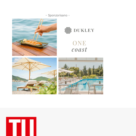
- Sponzorisano -