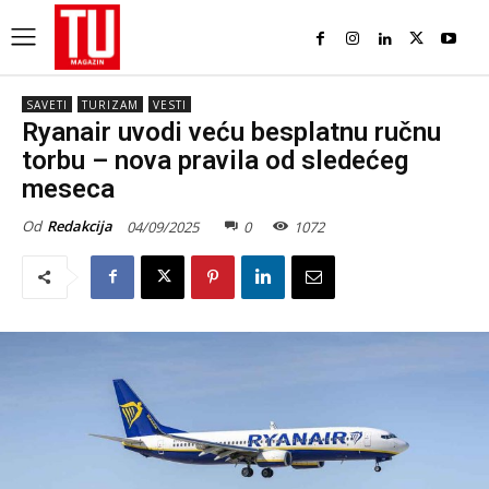
SAVETI
TURIZAM
VESTI
Ryanair uvodi veću besplatnu ručnu
torbu – nova pravila od sledećeg
meseca
Od
Redakcija
04/09/2025
0
1072