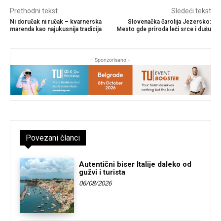
Prethodni tekst
Sledeći tekst
Ni doručak ni ručak – kvarnerska
Slovenačka čarolija Jezersko:
marenda kao najukusnija tradicija
Mesto gde priroda leči srce i dušu
- Sponzorisano -
Povezani članci
Autentični biser Italije daleko od
gužvi i turista
06/08/2026