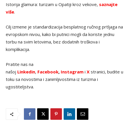
Istorija glamura: turizam u Opatiji kroz vekove,
saznajte
više
.
Cilj izmene je standardizacija besplatnog ručnog prtljaga na
evropskom nivou, kako bi putnici mogli da koriste jednu
torbu na svim letovima, bez dodatnih troškova i
komplikacija.
Pratite nas na
našoj
Linkedin
,
Facebook
,
Instagram
i
X
stranici, budite u
toku sa novostima i zanimljivostima iz turizma i
ugostiteljstva.