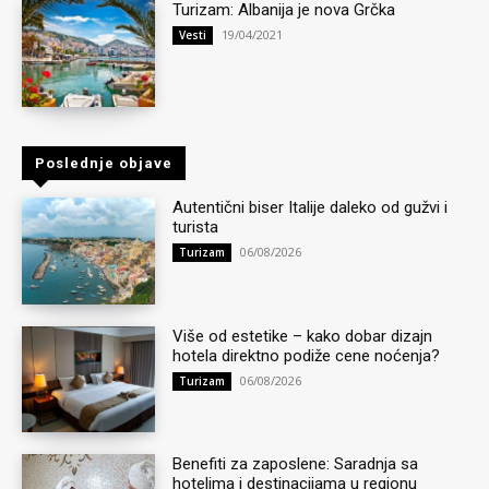
Turizam: Albanija je nova Grčka
19/04/2021
Vesti
Poslednje objave
Autentični biser Italije daleko od gužvi i
turista
06/08/2026
Turizam
Više od estetike – kako dobar dizajn
hotela direktno podiže cene noćenja?
06/08/2026
Turizam
Benefiti za zaposlene: Saradnja sa
hotelima i destinacijama u regionu