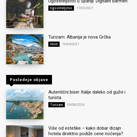
Ugostiteljstvo u Španiji: Digitalni barmen
17/03/2021
Ugostiteljstvo
Turizam: Albanija je nova Grčka
19/04/2021
Vesti
Poslednje objave
Autentični biser Italije daleko od gužvi i
turista
06/08/2026
Turizam
Više od estetike – kako dobar dizajn
hotela direktno podiže cene noćenja?