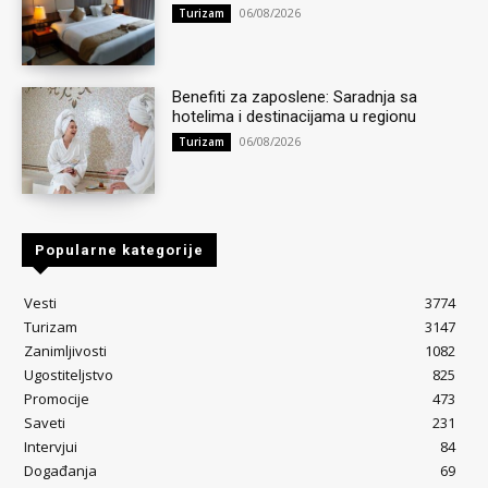
06/08/2026
Turizam
Benefiti za zaposlene: Saradnja sa
hotelima i destinacijama u regionu
06/08/2026
Turizam
Popularne kategorije
Vesti
3774
Turizam
3147
Zanimljivosti
1082
Ugostiteljstvo
825
Promocije
473
Saveti
231
Intervjui
84
Događanja
69