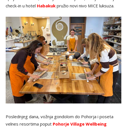
check-in u hotel
Habakuk
pružio novi nivo MICE luksuza.
Poslednjeg dana, vožnja gondolom do Pohorja i poseta
velnes resortima poput
Pohorje Village Wellbeing