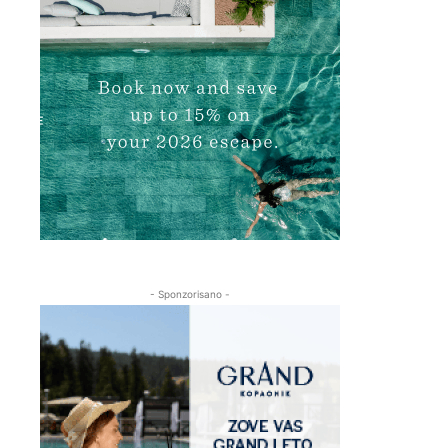
- Sponzorisano -