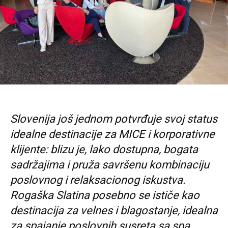
Slovenija još jednom potvrđuje svoj status
idealne destinacije za MICE i korporativne
klijente: blizu je, lako dostupna, bogata
sadržajima i pruža savršenu kombinaciju
poslovnog i relaksacionog iskustva.
Rogaška Slatina posebno se ističe kao
destinacija za velnes i blagostanje, idealna
za spajanje poslovnih susreta sa spa