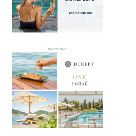
- Sponzorisano -