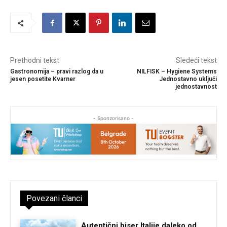
Prethodni tekst
Sledeći tekst
Gastronomija – pravi razlog da u
NILFISK – Hygiene Systems
jesen posetite Kvarner
Jednostavno uključi
jednostavnost
- Sponzorisano -
Povezani članci
Autentični biser Italije daleko od