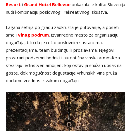
Resort
i
Grand Hotel Bellevue
pokazala je koliko Slovenija
nudi kombinaciju poslovnog i rekreativnog iskustva.
Lagana šetnja po gradu zaokružila je putovanje, a posetili
smo i
Vinag podrum
, izvanredno mesto za organizaciju
događaja, bilo da je reč o poslovnim sastancima,
prezentacijama, team buildingu ili proslavama. Njegovi
prostrani podzemni hodnici i autentična vinska atmosfera
stvaraju jedinstven ambijent koji ostavlja snažan utisak na
goste, dok mogućnost degustacije vrhunskih vina pruža
dodatnu vrednost svakom događaju.