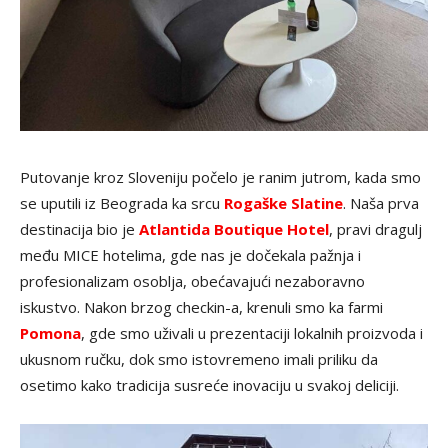
Putovanje kroz Sloveniju počelo je ranim jutrom, kada smo
se uputili iz Beograda ka srcu
Rogaške Slatine
. Naša prva
destinacija bio je
Atlantida Boutique Hotel
, pravi dragulj
među MICE hotelima, gde nas je dočekala pažnja i
profesionalizam osoblja, obećavajući nezaboravno
iskustvo. Nakon brzog checkin-a, krenuli smo ka farmi
Pomona
, gde smo uživali u prezentaciji lokalnih proizvoda i
ukusnom ručku, dok smo istovremeno imali priliku da
osetimo kako tradicija susreće inovaciju u svakoj deliciji.