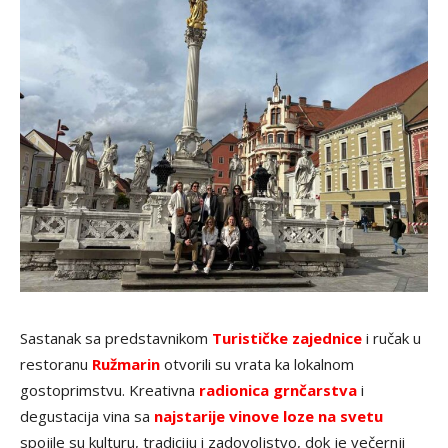
Sastanak sa predstavnikom
Turističke zajednice
i ručak u
restoranu
Ružmarin
otvorili su vrata ka lokalnom
gostoprimstvu. Kreativna
radionica grnčarstva
i
degustacija vina sa
najstarije vinove loze na svetu
spojile su kulturu, tradiciju i zadovoljstvo, dok je večernji