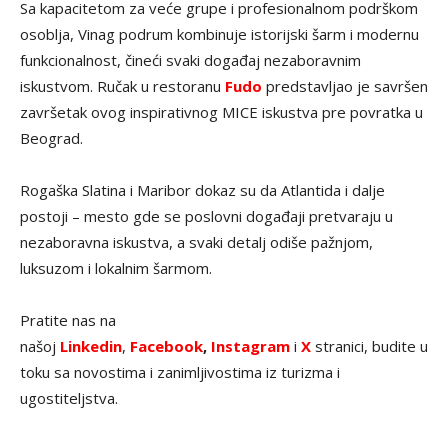
Sa kapacitetom za veće grupe i profesionalnom podrškom
osoblja, Vinag podrum kombinuje istorijski šarm i modernu
funkcionalnost, čineći svaki događaj nezaboravnim
iskustvom. Ručak u restoranu
Fudo
predstavljao je savršen
završetak ovog inspirativnog MICE iskustva pre povratka u
Beograd.
Rogaška Slatina i Maribor dokaz su da Atlantida i dalje
postoji – mesto gde se poslovni događaji pretvaraju u
nezaboravna iskustva, a svaki detalj odiše pažnjom,
luksuzom i lokalnim šarmom.
Pratite nas na
našoj
Linkedin
,
Facebook
,
Instagram
i
X
stranici, budite u
toku sa novostima i zanimljivostima iz turizma i
ugostiteljstva.