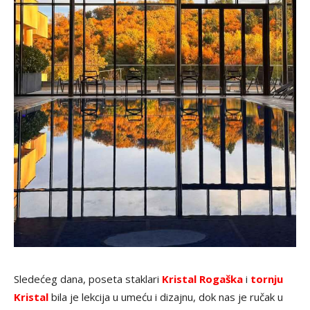
Sledećeg dana, poseta staklari
Kristal Rogaška
i
tornju
Kristal
bila je lekcija u umeću i dizajnu, dok nas je ručak u