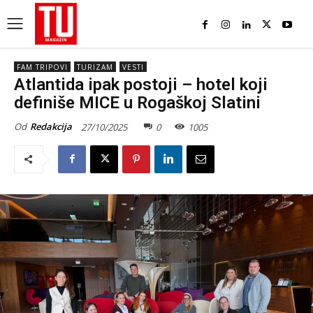
FAM TRIPOVI
TURIZAM
VESTI
Atlantida ipak postoji – hotel koji
definiše MICE u Rogaškoj Slatini
Od
Redakcija
27/10/2025
0
1005