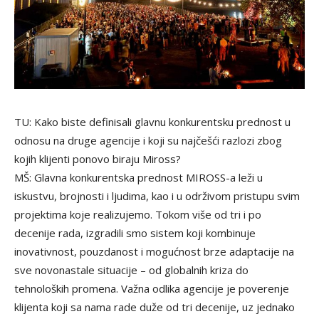
TU: Kako biste definisali glavnu konkurentsku prednost u
odnosu na druge agencije i koji su najčešći razlozi zbog
kojih klijenti ponovo biraju Miross?
MŠ: Glavna konkurentska prednost MIROSS-a leži u
iskustvu, brojnosti i ljudima, kao i u održivom pristupu svim
projektima koje realizujemo. Tokom više od tri i po
decenije rada, izgradili smo sistem koji kombinuje
inovativnost, pouzdanost i mogućnost brze adaptacije na
sve novonastale situacije – od globalnih kriza do
tehnoloških promena. Važna odlika agencije je poverenje
klijenta koji sa nama rade duže od tri decenije, uz jednako