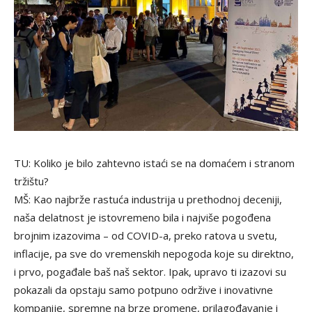
TU: Koliko je bilo zahtevno istaći se na domaćem i stranom
tržištu?
MŠ: Kao najbrže rastuća industrija u prethodnoj deceniji,
naša delatnost je istovremeno bila i najviše pogođena
brojnim izazovima – od COVID-a, preko ratova u svetu,
inflacije, pa sve do vremenskih nepogoda koje su direktno,
i prvo, pogađale baš naš sektor. Ipak, upravo ti izazovi su
pokazali da opstaju samo potpuno održive i inovativne
kompanije, spremne na brze promene, prilagođavanje i