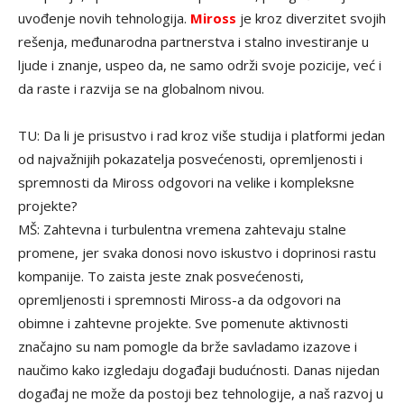
uvođenje novih tehnologija.
Miross
je kroz diverzitet svojih
rešenja, međunarodna partnerstva i stalno investiranje u
ljude i znanje, uspeo da, ne samo održi svoje pozicije, već i
da raste i razvija se na globalnom nivou.
TU: Da li je prisustvo i rad kroz više studija i platformi jedan
od najvažnijih pokazatelja posvećenosti, opremljenosti i
spremnosti da Miross odgovori na velike i kompleksne
projekte?
MŠ: Zahtevna i turbulentna vremena zahtevaju stalne
promene, jer svaka donosi novo iskustvo i doprinosi rastu
kompanije. To zaista jeste znak posvećenosti,
opremljenosti i spremnosti Miross-a da odgovori na
obimne i zahtevne projekte. Sve pomenute aktivnosti
značajno su nam pomogle da brže savladamo izazove i
naučimo kako izgledaju događaji budućnosti. Danas nijedan
događaj ne može da postoji bez tehnologije, a naš razvoj u