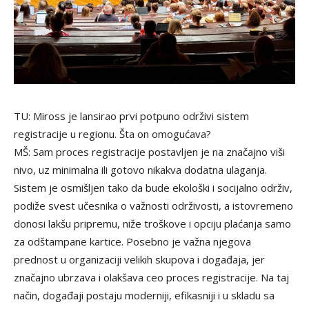
TU: Miross je lansirao prvi potpuno održivi sistem
registracije u regionu. Šta on omogućava?
MŠ: Sam proces registracije postavljen je na značajno viši
nivo, uz minimalna ili gotovo nikakva dodatna ulaganja.
Sistem je osmišljen tako da bude ekološki i socijalno održiv,
podiže svest učesnika o važnosti održivosti, a istovremeno
donosi lakšu pripremu, niže troškove i opciju plaćanja samo
za odštampane kartice. Posebno je važna njegova
prednost u organizaciji velikih skupova i događaja, jer
značajno ubrzava i olakšava ceo proces registracije. Na taj
način, događaji postaju moderniji, efikasniji i u skladu sa