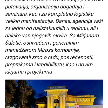
putovanja, organizaciju događaja i
seminara, kao i za kompletnu logistiku
velikih manifestacija. Danas, agencija važi
za jednu od najistaknutijih u regionu, ali i
daleko van njegovih okvira. Sa Mirjanom
Šaletić, osnivačem i generalnim
menadžerom Miross kompanije,
razgovarali smo o radu, posvećenosti,
preprekama i kredibilitetu, kao i novim
idejama i projektima