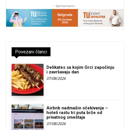
- Sponzorisano -
Povezani članci
Delikates sa kojim Grci započinju
i završavaju dan
07/08/2026
Airbnb nadmašio očekivanja –
hoteli rastu tri puta brže od
privatnog smeštaja
07/08/2026