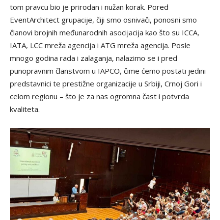
tom pravcu bio je prirodan i nužan korak. Pored
EventArchitect grupacije, čiji smo osnivači, ponosni smo
članovi brojnih međunarodnih asocijacija kao što su ICCA,
IATA, LCC mreža agencija i ATG mreža agencija. Posle
mnogo godina rada i zalaganja, nalazimo se i pred
punopravnim članstvom u IAPCO, čime ćemo postati jedini
predstavnici te prestižne organizacije u Srbiji, Crnoj Gori i
celom regionu – što je za nas ogromna čast i potvrda
kvaliteta.