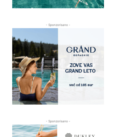
- Sponzorisano -
- Sponzorisano -