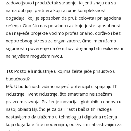
zadovoljstvo i produžetak saradnje. Klijenti znaju da sa
nama dobijaju partnera koji razume kompleksnost
događaja i koji je sposoban da pruži celovita i prilagođena
rešenja. Ono što nas posebno razlikuje jeste sposobnost
da i najveće projekte vodimo profesionalno, održivo i bez
nepotrebnog stresa za organizatore, čime im pružamo
sigurnost i poverenje da će njihovi događaji biti realizovani
na najvišem mogućem nivou.
TU: Postoje li industrije u kojima želite jače prisustvo u
budućnosti?
MŠ: U budućnosti vidimo najveći potencijal u spajanju IT
industrije i ivent industrije, što smatramo neizbežnim
pravcem razvoja. Praćenje inovacija i globalnih trendova u
našoj oblasti ključno je za dalji rast i baš iz tih razloga
nastavljamo da ulažemo u tehnologiju i digitalna rešenja
koja događaje čine modernijim, održivijim i atraktivnijim za