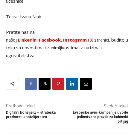
učesnike.
Tekst: Ivana Ninić
Pratite nas na
našoj
Linkedin
,
Facebook
,
Instagram
i
X
stranici, budite u
toku sa novostima i zanimljivostima iz turizma i
ugostiteljstva.
Prethodni tekst
Sledeći tekst
Digitalni konsijerž – strateška
Evropske avio-kompanije uvode
prednost u hotelijerstvu
jedinstvena pravila za kabinski
prtljag