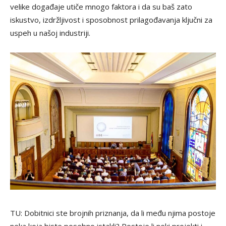
velike događaje utiče mnogo faktora i da su baš zato
iskustvo, izdržljivost i sposobnost prilagođavanja ključni za
uspeh u našoj industriji.
TU: Dobitnici ste brojnih priznanja, da li među njima postoje
neka koja biste posebno istakli? Postoje li neki projekti i