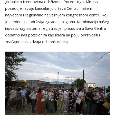
globalnim trendovima održivosti. Pored toga, Miross
poseduje i svoju kancelariju u Sava Centru, našem
najvećem i regionalno najvažnijem kongresnom centru, koji
je ujedno i najodrživija zgrada u regionu. Kombinacija našeg
inovativnog sistema registracije i prisustva u Sava Centru
dodatno nas pozicionira kao lidera na polju održivosti i
značajno nas izdvaja od konkurencije.