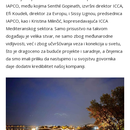
IAPCO, među kojima Senthil Gopinath, izvršni direktor ICCA,
Efi Koudeli, direktor za Evropu, i Sissy Lignou, predsednica
IAPCO, kao i Kristina Milinčić, kopresedavajuća ICCA
Mediteranskog sektora. Samo prisustvo na takvom
događaju je velika stvar, ne samo zbog međunarodne
vidljivosti, već i zbog učvršćivanja veza i konekcija u svetu,
što je dragoceno za buduće projekte i saradnje, a činjenica
da smo imali priliku da nastupimo i u svojstvu govornika
daje dodatni kredibilitet našoj kompaniji.