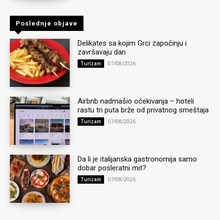
Poslednje objave
Delikates sa kojim Grci započinju i
završavaju dan
07/08/2026
Turizam
Airbnb nadmašio očekivanja – hoteli
rastu tri puta brže od privatnog smeštaja
07/08/2026
Turizam
Da li je italijanska gastronomija samo
dobar posleratni mit?
07/08/2026
Turizam