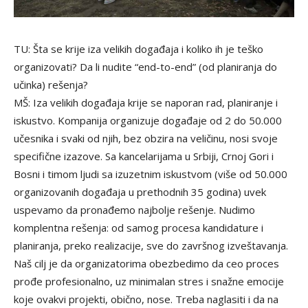
TU: Šta se krije iza velikih događaja i koliko ih je teško
organizovati? Da li nudite “end-to-end” (od planiranja do
učinka) rešenja?
MŠ: Iza velikih događaja krije se naporan rad, planiranje i
iskustvo. Kompanija organizuje događaje od 2 do 50.000
učesnika i svaki od njih, bez obzira na veličinu, nosi svoje
specifične izazove. Sa kancelarijama u Srbiji, Crnoj Gori i
Bosni i timom ljudi sa izuzetnim iskustvom (više od 50.000
organizovanih događaja u prethodnih 35 godina) uvek
uspevamo da pronađemo najbolje rešenje. Nudimo
komplentna rešenja: od samog procesa kandidature i
planiranja, preko realizacije, sve do završnog izveštavanja.
Naš cilj je da organizatorima obezbedimo da ceo proces
prođe profesionalno, uz minimalan stres i snažne emocije
koje ovakvi projekti, obično, nose. Treba naglasiti i da na