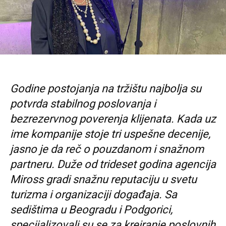
Godine postojanja na tržištu najbolja su
potvrda stabilnog poslovanja i
bezrezervnog poverenja klijenata. Kada uz
ime kompanije stoje tri uspešne decenije,
jasno je da reč o pouzdanom i snažnom
partneru. Duže od trideset godina agencija
Miross gradi snažnu reputaciju u svetu
turizma i organizaciji događaja. Sa
sedištima u Beogradu i Podgorici,
specijalizovali su se za kreiranje poslovnih