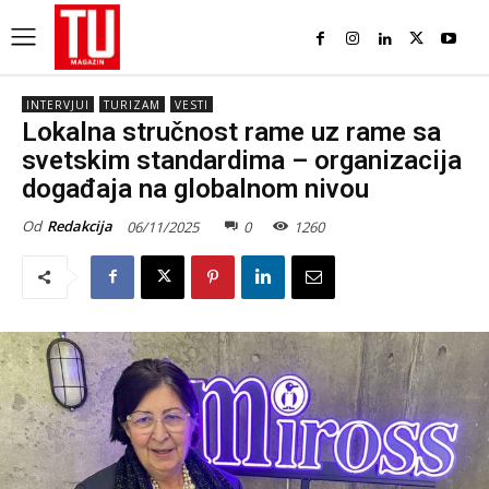
INTERVJUI
TURIZAM
VESTI
Lokalna stručnost rame uz rame sa
svetskim standardima – organizacija
događaja na globalnom nivou
Od
Redakcija
06/11/2025
0
1260