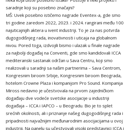
saradnje koji su posebno značajni?
MŠ: Uvek posebno ističemo nagrade Eventex-a, gde smo
tri godine zaredom 2022, 2023. i 2024. rangirani među 100
najuticajnijih aktera u ivent industriji. To je za nas potvrda
dugogodišnjeg rada, inovativnosti i uticaja na globalnom
nivou. Pored toga, izdvojili bismo i ulazak u finale nagrade
za najbolji događaj na Conventi, gde smo kandidovali ICCA
mediteranski sastanak održan u Sava Centru, koji smo
realizovali u saradnji sa našim partnerima – Sava Centrom,
Kongresnim biroom Srbije, Kongresnim biroom Beograda,
hotelom Crowne Plaza i kompanijom Pro Sound. Kompanija
Miross nedavno je učestvovala na prvom zajedničkom
događaju dve vodeće svetske asocijacije u industriji
događaja – ICCA i IAPCO – u Beogradu. Bio je to splet
srećnih okolnosti, ali i priznanje našeg dugogodišnjeg rada i
pripadnosti najvažnijim međunarodnim asocijacijama u ovoj
industriji. Na panelu su učestvovali visoki predstavnici ICCA i