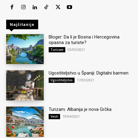
Najčitanije
Bloger: Da li je Bosna i Hercegovina
opasna za turiste?
03/03/2021
Turizam
Ugostiteljstvo u Španiji: Digitalni barmen
17/03/2021
Ugostiteljstvo
Turizam: Albanija je nova Grčka
19/04/2021
Vesti