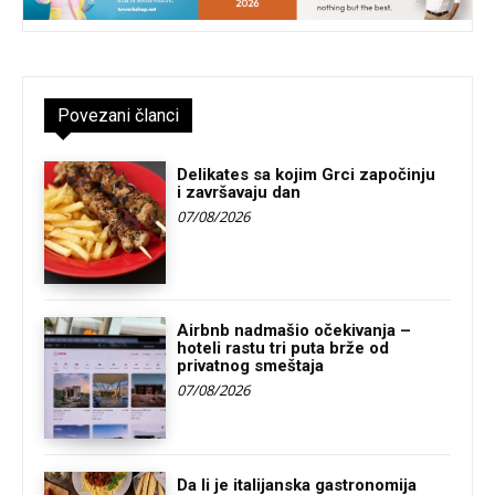
Povezani članci
Delikates sa kojim Grci započinju
i završavaju dan
07/08/2026
Airbnb nadmašio očekivanja –
hoteli rastu tri puta brže od
privatnog smeštaja
07/08/2026
Da li je italijanska gastronomija