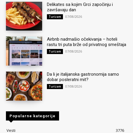
Delikates sa kojim Grci započinju i
završavaju dan
07/08/2026
Turizam
Airbnb nadmašio očekivanja – hoteli
rastu tri puta brže od privatnog smeštaja
07/08/2026
Turizam
Da li je italijanska gastronomija samo
dobar posleratni mit?
07/08/2026
Turizam
Popularne kategorije
Vesti
3776