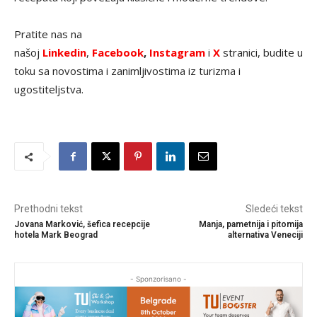
Pratite nas na
našoj
Linkedin
,
Facebook
,
Instagram
i
X
stranici, budite u
toku sa novostima i zanimljivostima iz turizma i
ugostiteljstva.
Prethodni tekst
Sledeći tekst
Jovana Marković, šefica recepcije
Manja, pametnija i pitomija
hotela Mark Beograd
alternativa Veneciji
- Sponzorisano -