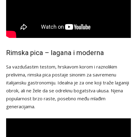
Rimska pica – lagana i moderna
Sa vazdušastim testom, hrskavom korom i raznolikim
prelivima, rimska pica postaje sinonim za savremenu
italijansku gastronomiju. Idealna je za one koji traže laganiji
obrok, ali ne žele da se odreknu bogatstva ukusa. Njena
popularnost brzo raste, posebno među mlađim
generacijama.