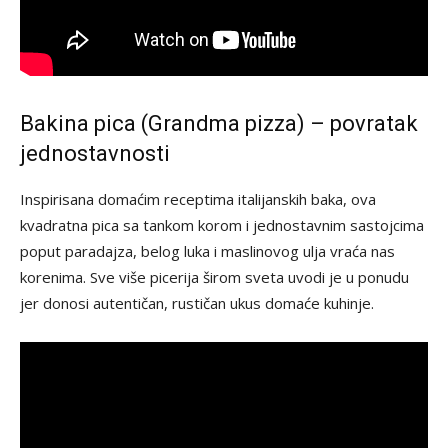
Bakina pica (Grandma pizza) – povratak
jednostavnosti
Inspirisana domaćim receptima italijanskih baka, ova
kvadratna pica sa tankom korom i jednostavnim sastojcima
poput paradajza, belog luka i maslinovog ulja vraća nas
korenima. Sve više picerija širom sveta uvodi je u ponudu
jer donosi autentičan, rustičan ukus domaće kuhinje.