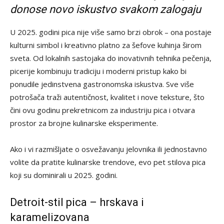
donose novo iskustvo svakom zalogaju
U 2025. godini pica nije više samo brzi obrok – ona postaje
kulturni simbol i kreativno platno za šefove kuhinja širom
sveta. Od lokalnih sastojaka do inovativnih tehnika pečenja,
picerije kombinuju tradiciju i moderni pristup kako bi
ponudile jedinstvena gastronomska iskustva. Sve više
potrošača traži autentičnost, kvalitet i nove teksture, što
čini ovu godinu prekretnicom za industriju pica i otvara
prostor za brojne kulinarske eksperimente.
Ako i vi razmišljate o osvežavanju jelovnika ili jednostavno
volite da pratite kulinarske trendove, evo pet stilova pica
koji su dominirali u 2025. godini.
Detroit-stil pica – hrskava i
karamelizovana