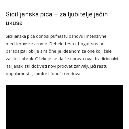
Sicilijanska pica – za ljubitelje jačih
ukusa
Sicilijanska pica donosi pufnastu osnovu i intenzivne
mediteranske arome. Debelo testo, bogat sos od
paradajza i obilje sira čine je idealnom za one koji žele
zasitniji obrok. Očekuje se da će upravo ovaj tradicionalni
italijanski stil doživeti novi procvat zahvaljujući rastu
popularnosti „comfort food“ trendova.