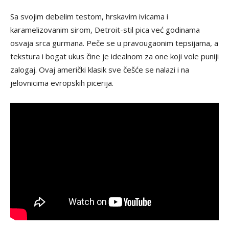
Sa svojim debelim testom, hrskavim ivicama i
karamelizovanim sirom, Detroit-stil pica već godinama
osvaja srca gurmana. Peče se u pravougaonim tepsijama, a
tekstura i bogat ukus čine je idealnom za one koji vole puniji
zalogaj. Ovaj američki klasik sve češće se nalazi i na
jelovnicima evropskih picerija.