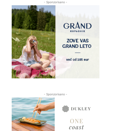
- Sponzorisano -
- Sponzorisano -