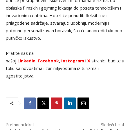
dobiće pristup novim iskustvenim formama turizma, od
obilaska filmskih i gejming lokacija do poseta tehnološkim i
inovacionim centrima. Hoteli će ponuditi fleksibilne i
prilagođene sadržaje, stvarajući udobniji, moderniji i
potpuno personalizovan boravak, što će unaprediti ukupno
putničko iskustvo.
Pratite nas na
našoj
Linkedin
,
Facebook
,
Instagram
i
X
stranici, budite u
toku sa novostima i zanimljivostima iz turizma i
ugostiteljstva.
Prethodni tekst
Sledeći tekst