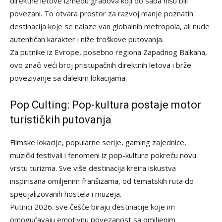
direktne letove između gradova koji do sada nisu bili
povezani. To otvara prostor za razvoj manje poznatih
destinacija koje se nalaze van globalnih metropola, ali nude
autentičan karakter i niže troškove putovanja.
Za putnike iz Evrope, posebno regiona Zapadnog Balkana,
ovo znači veći broj pristupačnih direktnih letova i brže
povezivanje sa dalekim lokacijama.
Pop Culting: Pop-kultura postaje motor
turističkih putovanja
Filmske lokacije, popularne serije, gaming zajednice,
muzički festivali i fenomeni iz pop-kulture pokreću novu
vrstu turizma. Sve više destinacija kreira iskustva
inspirisana omiljenim franšizama, od tematskih ruta do
specijalizovanih hostela i muzeja.
Putnici 2026. sve češće biraju destinacije koje im
omogućavaju emotivnu povezanost sa omiljenim