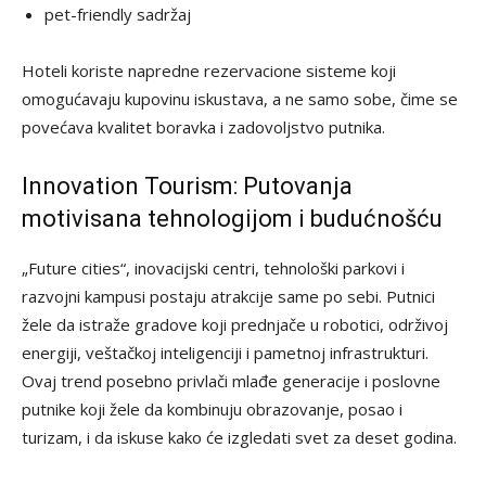
pet-friendly sadržaj
Hoteli koriste napredne rezervacione sisteme koji
omogućavaju kupovinu iskustava, a ne samo sobe, čime se
povećava kvalitet boravka i zadovoljstvo putnika.
Innovation Tourism: Putovanja
motivisana tehnologijom i budućnošću
„Future cities“, inovacijski centri, tehnološki parkovi i
razvojni kampusi postaju atrakcije same po sebi. Putnici
žele da istraže gradove koji prednjače u robotici, održivoj
energiji, veštačkoj inteligenciji i pametnoj infrastrukturi.
Ovaj trend posebno privlači mlađe generacije i poslovne
putnike koji žele da kombinuju obrazovanje, posao i
turizam, i da iskuse kako će izgledati svet za deset godina.