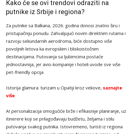
Kako će se ovi trendovi odraziti na
putnike iz Srbije i regiona?
Za putnike sa Balkana, 2026. godina donosi znatno širu i
pristupačniju ponudu. Zahvaljujući novim direktnim rutama i
razvoju sekundarnih aerodroma, biće dostupno više
povoljnih letova ka evropskim i bliskoistočnim
destinacijama. Putovanja sa ljubimcima postaće
jednostavnija, jer avio-kompanije i hoteli uvode sve više
pet-friendly opcija.
Istorija glamura: turizam u Opatiji kroz vekove,
saznajte
više
.
AI personalizacija omogućiće brže i efikasnije planiranje, uz
itinerere koji se prilagođavaju budžetu, željama i stilu
putovanja svakog putnika. Istovremeno, turisti iz regiona