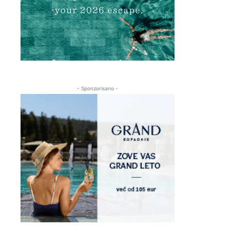
- Sponzorisano -