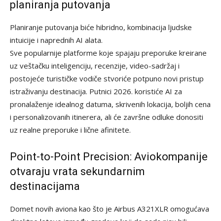
planiranja putovanja
Planiranje putovanja biće hibridno, kombinacija ljudske
intuicije i naprednih AI alata.
Sve popularnije platforme koje spajaju preporuke kreirane
uz veštačku inteligenciju, recenzije, video-sadržaj i
postojeće turističke vodiče stvoriće potpuno novi pristup
istraživanju destinacija. Putnici 2026. koristiće AI za
pronalaženje idealnog datuma, skrivenih lokacija, boljih cena
i personalizovanih itinerera, ali će završne odluke donositi
uz realne preporuke i lične afinitete.
Point-to-Point Precision: Aviokompanije
otvaraju vrata sekundarnim
destinacijama
Domet novih aviona kao što je Airbus A321XLR omogućava