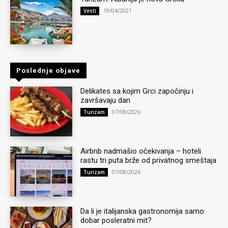
19/04/2021
Vesti
Poslednje objave
Delikates sa kojim Grci započinju i
završavaju dan
07/08/2026
Turizam
Airbnb nadmašio očekivanja – hoteli
rastu tri puta brže od privatnog smeštaja
07/08/2026
Turizam
Da li je italijanska gastronomija samo
dobar posleratni mit?