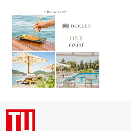
- Sponzorisano -