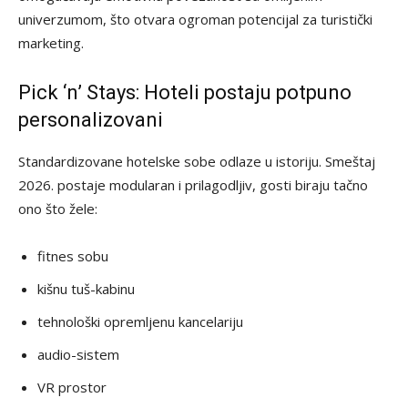
univerzumom, što otvara ogroman potencijal za turistički
marketing.
Pick ‘n’ Stays: Hoteli postaju potpuno
personalizovani
Standardizovane hotelske sobe odlaze u istoriju. Smeštaj
2026. postaje modularan i prilagodljiv, gosti biraju tačno
ono što žele:
fitnes sobu
kišnu tuš-kabinu
tehnološki opremljenu kancelariju
audio-sistem
VR prostor