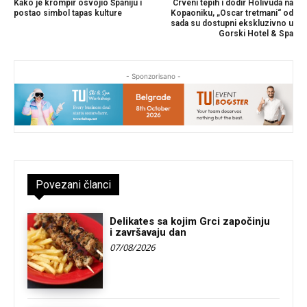
Kako je krompir osvojio Španiju i
Crveni tepih i dodir Holivuda na
postao simbol tapas kulture
Kopaoniku, „Oscar tretmani“ od
sada su dostupni ekskluzivno u
Gorski Hotel & Spa
- Sponzorisano -
Povezani članci
Delikates sa kojim Grci započinju
i završavaju dan
07/08/2026