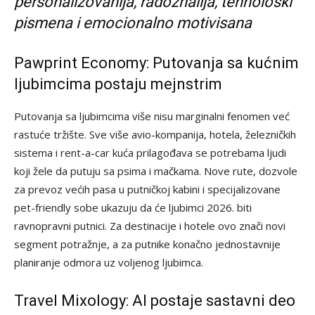
personalizovanija, radoznalija, tehnološki
pismena i emocionalno motivisana
Pawprint Economy: Putovanja sa kućnim
ljubimcima postaju mejnstrim
Putovanja sa ljubimcima više nisu marginalni fenomen već
rastuće tržište. Sve više avio-kompanija, hotela, železničkih
sistema i rent-a-car kuća prilagođava se potrebama ljudi
koji žele da putuju sa psima i mačkama. Nove rute, dozvole
za prevoz većih pasa u putničkoj kabini i specijalizovane
pet-friendly sobe ukazuju da će ljubimci 2026. biti
ravnopravni putnici. Za destinacije i hotele ovo znači novi
segment potražnje, a za putnike konačno jednostavnije
planiranje odmora uz voljenog ljubimca.
Travel Mixology: AI postaje sastavni deo