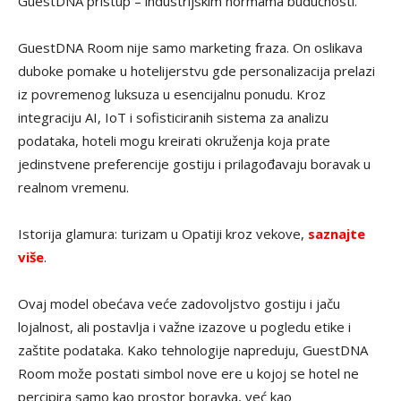
GuestDNA pristup – industrijskim normama budućnosti.
GuestDNA Room nije samo marketing fraza. On oslikava
duboke pomake u hotelijerstvu gde personalizacija prelazi
iz povremenog luksuza u esencijalnu ponudu. Kroz
integraciju AI, IoT i sofisticiranih sistema za analizu
podataka, hoteli mogu kreirati okruženja koja prate
jedinstvene preferencije gostiju i prilagođavaju boravak u
realnom vremenu.
Istorija glamura: turizam u Opatiji kroz vekove,
saznajte
više
.
Ovaj model obećava veće zadovoljstvo gostiju i jaču
lojalnost, ali postavlja i važne izazove u pogledu etike i
zaštite podataka. Kako tehnologije napreduju, GuestDNA
Room može postati simbol nove ere u kojoj se hotel ne
percipira samo kao prostor boravka, već kao