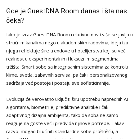
Gde je GuestDNA Room danas i šta nas
čeka?
Iako je izraz GuestDNA Room relativno nov i više se javlja u
stručnim kanalima nego u akademskim radovima, ideja iza
njega reflektuje šire trendove u hotelijerstvu koji su već
realnost u eksperimentalnim i luksuznim segmentima
tržišta. Smart sobe sa integrisanim sistemima za kontrolu
klime, svetla, zabavnih servisa, pa čak i personalizovanog
sadržaja već postoje i postaju sve sofisticiranije.
Evolucija će verovatno uključiti širu upotrebu naprednih AI
algoritama, biometrije, prediktivne analitike i čak
adaptivnog dizajna ambijenta, tako da soba ne samo
reaguje na goste već i predviđa njihove potrebe. Takav
razvoj mogao bi učiniti standardne sobe prošlošću, a