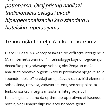
potrebama. Ovaj pristup nadilazi
tradicionalnu uslugu i uvodi
hiperpersonalizaciju kao standard u
hotelskim operacijama
Tehnološki temelji: AI i IoT u hotelima
U srcu GuestDNA koncepta nalaze se veštačka inteligencija
(AI) i Internet stvari (IoT) – tehnologije koje omogućavaju
dinamičko prilagođavanje sobnog okruženja. AI može
analizirati podatke o gostu kako bi predvidela njegove želje
i ponude, dok IoT uređaji omogućavaju da različiti elementi
sobe (klima, rasveta, zabavni sistemi, senzori pokreta)
funkcionišu kao integrisan sistem. Integracija ovih
tehnologija ne samo da optimizuje operativnu efikasnost
hotela, već i unapređuje iskustvo boravka gosta.