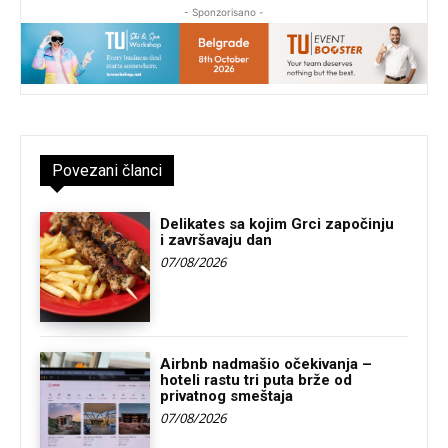
- Sponzorisano -
Povezani članci
Delikates sa kojim Grci započinju
i završavaju dan
07/08/2026
Airbnb nadmašio očekivanja –
hoteli rastu tri puta brže od
privatnog smeštaja
07/08/2026