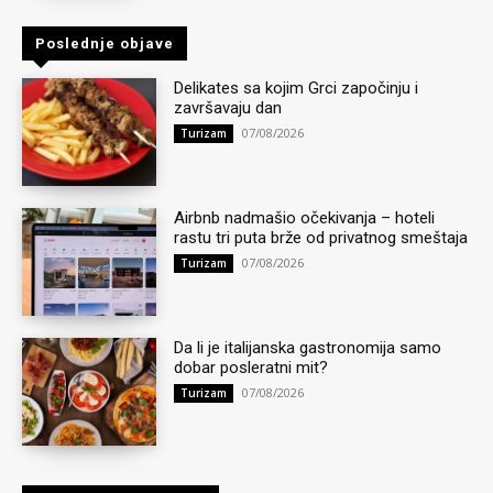
Poslednje objave
Delikates sa kojim Grci započinju i
završavaju dan
07/08/2026
Turizam
Airbnb nadmašio očekivanja – hoteli
rastu tri puta brže od privatnog smeštaja
07/08/2026
Turizam
Da li je italijanska gastronomija samo
dobar posleratni mit?
07/08/2026
Turizam