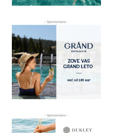
- Sponzorisano -
- Sponzorisano -