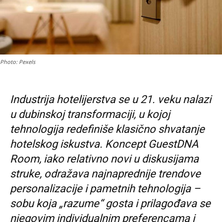
Photo: Pexels
Industrija hotelijerstva se u 21. veku nalazi
u dubinskoj transformaciji, u kojoj
tehnologija redefiniše klasično shvatanje
hotelskog iskustva. Koncept GuestDNA
Room, iako relativno novi u diskusijama
struke, odražava najnaprednije trendove
personalizacije i pametnih tehnologija –
sobu koja „razume“ gosta i prilagođava se
njegovim individualnim preferencama i