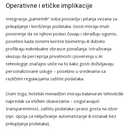
Operativne i etičke implikacije
Integracija „pametnih“ soba postavlja i pitanja vezana za
prikupljanje i korišćenje podataka. Gosti moraju imati
poverenje da se njihovi podaci čuvaju i obrađuju sigurno,
posebno kada sistemi koriste biometriju ili duboko
profiliraju individualne obrasce ponašanja. Istraživanja
ukazuju da percepcija privatnosti i poverenja u AI
tehnologije značajno utiče na to kako gosti doživljavaju
personalizovane usluge – posebno u sredinama sa
različitim regulacijama zaštite podataka.
Osim toga, hotelski menadžeri moraju balansirati tehnološki
napredak sa etičkim obavezama – osiguravajući
transparentnost, zaštitu podataka i pravo gosta na izbor
(npr. opcija za isključivanje automatizacije ili ostanak bez
prikupljanja podataka).