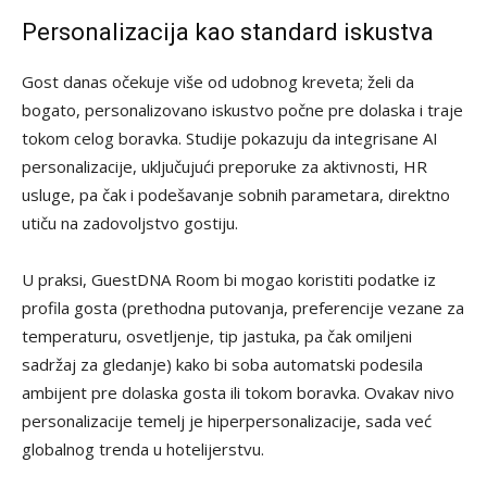
Personalizacija kao standard iskustva
Gost danas očekuje više od udobnog kreveta; želi da
bogato, personalizovano iskustvo počne pre dolaska i traje
tokom celog boravka. Studije pokazuju da integrisane AI
personalizacije, uključujući preporuke za aktivnosti, HR
usluge, pa čak i podešavanje sobnih parametara, direktno
utiču na zadovoljstvo gostiju.
U praksi, GuestDNA Room bi mogao koristiti podatke iz
profila gosta (prethodna putovanja, preferencije vezane za
temperaturu, osvetljenje, tip jastuka, pa čak omiljeni
sadržaj za gledanje) kako bi soba automatski podesila
ambijent pre dolaska gosta ili tokom boravka. Ovakav nivo
personalizacije temelj je hiperpersonalizacije, sada već
globalnog trenda u hotelijerstvu.