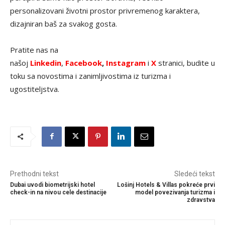
personalizovani životni prostor privremenog karaktera,
dizajniran baš za svakog gosta.
Pratite nas na
našoj
Linkedin
,
Facebook
,
Instagram
i
X
stranici, budite u
toku sa novostima i zanimljivostima iz turizma i
ugostiteljstva.
Prethodni tekst
Sledeći tekst
Dubai uvodi biometrijski hotel
Lošinj Hotels & Villas pokreće prvi
check-in na nivou cele destinacije
model povezivanja turizma i
zdravstva