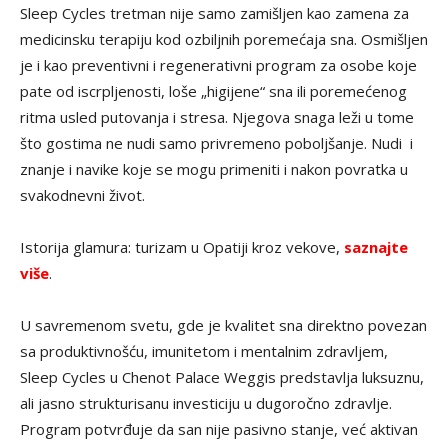
Sleep Cycles tretman nije samo zamišljen kao zamena za
medicinsku terapiju kod ozbiljnih poremećaja sna. Osmišljen
je i kao preventivni i regenerativni program za osobe koje
pate od iscrpljenosti, loše „higijene“ sna ili poremećenog
ritma usled putovanja i stresa. Njegova snaga leži u tome
što gostima ne nudi samo privremeno poboljšanje. Nudi i
znanje i navike koje se mogu primeniti i nakon povratka u
svakodnevni život.
Istorija glamura: turizam u Opatiji kroz vekove,
saznajte
više
.
U savremenom svetu, gde je kvalitet sna direktno povezan
sa produktivnošću, imunitetom i mentalnim zdravljem,
Sleep Cycles u Chenot Palace Weggis predstavlja luksuznu,
ali jasno strukturisanu investiciju u dugoročno zdravlje.
Program potvrđuje da san nije pasivno stanje, već aktivan