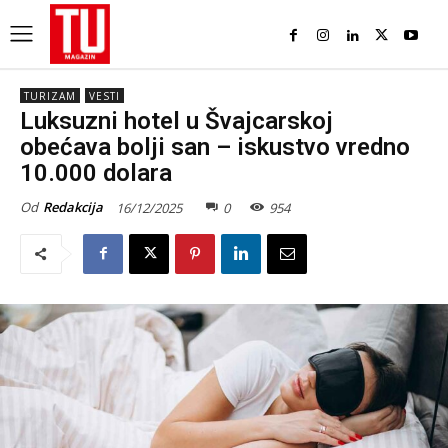
TURIZAM
VESTI
Luksuzni hotel u Švajcarskoj
obećava bolji san – iskustvo vredno
10.000 dolara
Od
Redakcija
16/12/2025
0
954