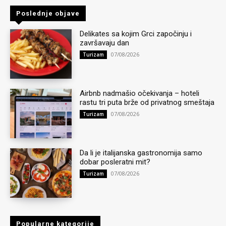
Poslednje objave
Delikates sa kojim Grci započinju i
završavaju dan
07/08/2026
Turizam
Airbnb nadmašio očekivanja – hoteli
rastu tri puta brže od privatnog smeštaja
07/08/2026
Turizam
Da li je italijanska gastronomija samo
dobar posleratni mit?
07/08/2026
Turizam
Popularne kategorije