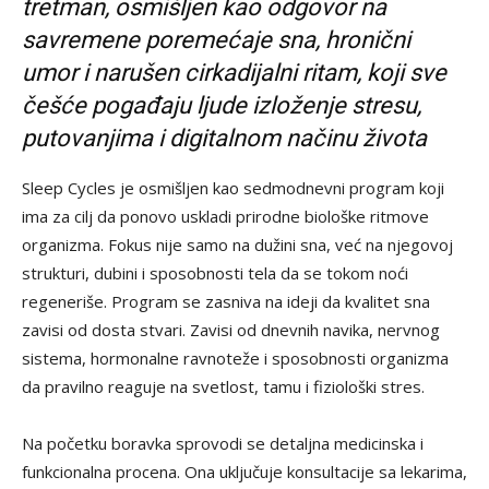
tretman, osmišljen kao odgovor na
savremene poremećaje sna, hronični
umor i narušen cirkadijalni ritam, koji sve
češće pogađaju ljude izloženje stresu,
putovanjima i digitalnom načinu života
Sleep Cycles je osmišljen kao sedmodnevni program koji
ima za cilj da ponovo uskladi prirodne biološke ritmove
organizma. Fokus nije samo na dužini sna, već na njegovoj
strukturi, dubini i sposobnosti tela da se tokom noći
regeneriše. Program se zasniva na ideji da kvalitet sna
zavisi od dosta stvari. Zavisi od dnevnih navika, nervnog
sistema, hormonalne ravnoteže i sposobnosti organizma
da pravilno reaguje na svetlost, tamu i fiziološki stres.
Na početku boravka sprovodi se detaljna medicinska i
funkcionalna procena. Ona uključuje konsultacije sa lekarima,