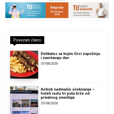
Povezani članci
Delikates sa kojim Grci započinju
i završavaju dan
07/08/2026
Airbnb nadmašio očekivanja –
hoteli rastu tri puta brže od
privatnog smeštaja
07/08/2026