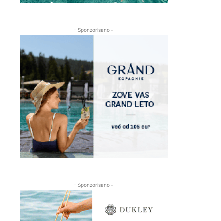
- Sponzorisano -
- Sponzorisano -