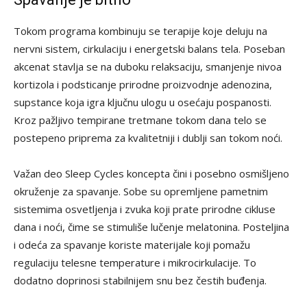
Tokom programa kombinuju se terapije koje deluju na
nervni sistem, cirkulaciju i energetski balans tela. Poseban
akcenat stavlja se na duboku relaksaciju, smanjenje nivoa
kortizola i podsticanje prirodne proizvodnje adenozina,
supstance koja igra ključnu ulogu u osećaju pospanosti.
Kroz pažljivo tempirane tretmane tokom dana telo se
postepeno priprema za kvalitetniji i dublji san tokom noći.
Važan deo Sleep Cycles koncepta čini i posebno osmišljeno
okruženje za spavanje. Sobe su opremljene pametnim
sistemima osvetljenja i zvuka koji prate prirodne cikluse
dana i noći, čime se stimuliše lučenje melatonina. Posteljina
i odeća za spavanje koriste materijale koji pomažu
regulaciju telesne temperature i mikrocirkulacije. To
dodatno doprinosi stabilnijem snu bez čestih buđenja.