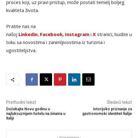
proces koji, uz pravi pristup, može postati temelj boljeg
kvaliteta života.
Pratite nas na
našoj
Linkedin
,
Facebook
,
Instagram
i
X
stranici, budite u
toku sa novostima i zanimljivostima iz turizma i
ugostiteljstva.
Prethodni tekst
Sledeći tekst
Dočekajte Novu godinu u
Istorijsko priznanje za
najluksuznijem hotelu na šinama u
gastronomski identitet Italije
Italiji
- Sponzorisano -