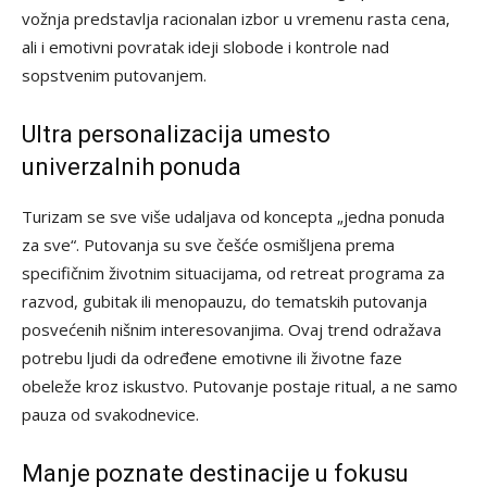
vožnja predstavlja racionalan izbor u vremenu rasta cena,
ali i emotivni povratak ideji slobode i kontrole nad
sopstvenim putovanjem.
Ultra personalizacija umesto
univerzalnih ponuda
Turizam se sve više udaljava od koncepta „jedna ponuda
za sve“. Putovanja su sve češće osmišljena prema
specifičnim životnim situacijama, od retreat programa za
razvod, gubitak ili menopauzu, do tematskih putovanja
posvećenih nišnim interesovanjima. Ovaj trend odražava
potrebu ljudi da određene emotivne ili životne faze
obeleže kroz iskustvo. Putovanje postaje ritual, a ne samo
pauza od svakodnevice.
Manje poznate destinacije u fokusu