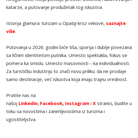
katarze, a putovanje produžetak tog iskustva.
Istorija glamura: turizam u Opatiji kroz vekove,
saznajte
više
.
Putovanja u 2026. godini biće tiša, sporija i dublje povezana
sa ličnim identitetom putnika. Umesto spektakla, fokus se
pomera ka smislu. Umesto masovnosti – ka individualnosti.
Za turističku industriju to znači novu priliku: da ne prodaje
samo destinacije, već iskustva koja imaju trajnu vrednost.
Pratite nas na
našoj
Linkedin
,
Facebook
,
Instagram
i
X
stranici, budite u
toku sa novostima i zanimljivostima iz turizma i
ugostiteljstva.