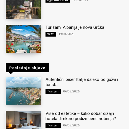
Turizam: Albanija je nova Grčka
19/04/2021
Vesti
Poslednje objave
Autentični biser Italije daleko od gužvi i
turista
06/08/2026
Turizam
Više od estetike – kako dobar dizajn
hotela direktno podiže cene noćenja?
06/08/2026
Turizam