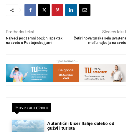
Prethodni tekst
Sledeći tekst
Najveći podzemni božićni spektakl
Četiri nova turska sela uvrštena
na svetu u Postojnskoj jami
među najbolja na svetu
- Sponzorisano -
Povezani članci
Autentični biser Italije daleko od
gužvi i turista