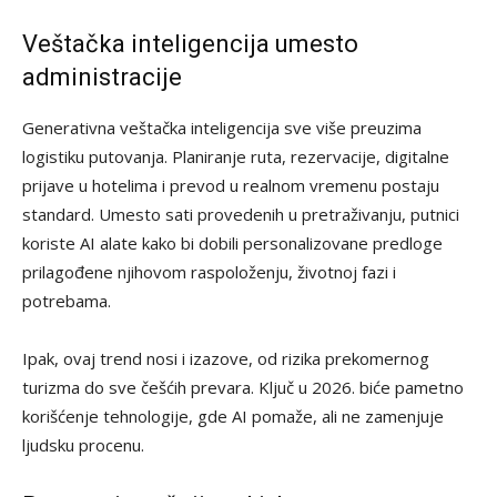
Veštačka inteligencija umesto
administracije
Generativna veštačka inteligencija sve više preuzima
logistiku putovanja. Planiranje ruta, rezervacije, digitalne
prijave u hotelima i prevod u realnom vremenu postaju
standard. Umesto sati provedenih u pretraživanju, putnici
koriste AI alate kako bi dobili personalizovane predloge
prilagođene njihovom raspoloženju, životnoj fazi i
potrebama.
Ipak, ovaj trend nosi i izazove, od rizika prekomernog
turizma do sve češćih prevara. Ključ u 2026. biće pametno
korišćenje tehnologije, gde AI pomaže, ali ne zamenjuje
ljudsku procenu.