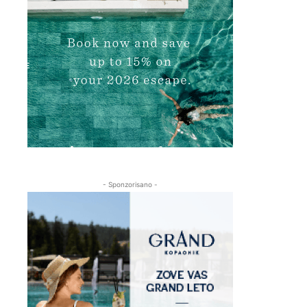
- Sponzorisano -