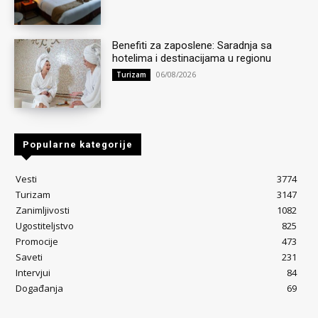
Benefiti za zaposlene: Saradnja sa
hotelima i destinacijama u regionu
06/08/2026
Turizam
Popularne kategorije
Vesti
3774
Turizam
3147
Zanimljivosti
1082
Ugostiteljstvo
825
Promocije
473
Saveti
231
Intervjui
84
Događanja
69