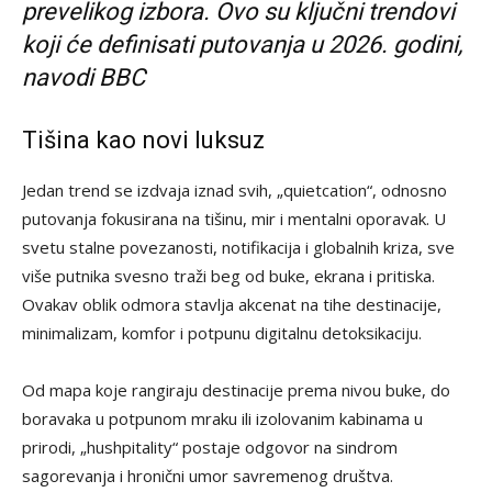
prevelikog izbora. Ovo su ključni trendovi
koji će definisati putovanja u 2026. godini,
navodi BBC
Tišina kao novi luksuz
Jedan trend se izdvaja iznad svih, „quietcation“, odnosno
putovanja fokusirana na tišinu, mir i mentalni oporavak. U
svetu stalne povezanosti, notifikacija i globalnih kriza, sve
više putnika svesno traži beg od buke, ekrana i pritiska.
Ovakav oblik odmora stavlja akcenat na tihe destinacije,
minimalizam, komfor i potpunu digitalnu detoksikaciju.
Od mapa koje rangiraju destinacije prema nivou buke, do
boravaka u potpunom mraku ili izolovanim kabinama u
prirodi, „hushpitality“ postaje odgovor na sindrom
sagorevanja i hronični umor savremenog društva.