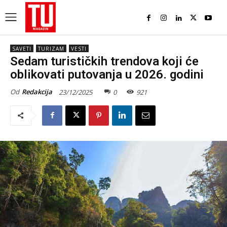
SAVETI
TURIZAM
VESTI
Sedam turističkih trendova koji će
oblikovati putovanja u 2026. godini
Od
Redakcija
23/12/2025
0
921