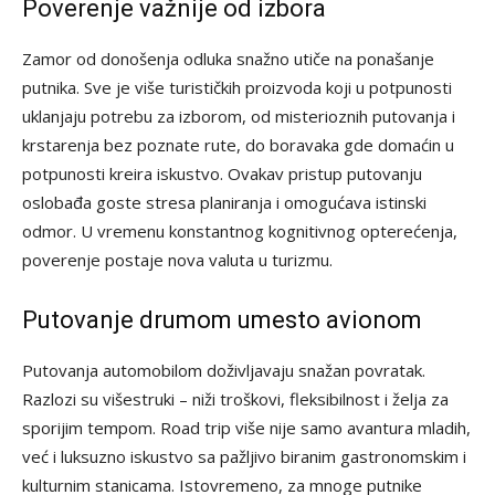
Poverenje važnije od izbora
Zamor od donošenja odluka snažno utiče na ponašanje
putnika. Sve je više turističkih proizvoda koji u potpunosti
uklanjaju potrebu za izborom, od misterioznih putovanja i
krstarenja bez poznate rute, do boravaka gde domaćin u
potpunosti kreira iskustvo. Ovakav pristup putovanju
oslobađa goste stresa planiranja i omogućava istinski
odmor. U vremenu konstantnog kognitivnog opterećenja,
poverenje postaje nova valuta u turizmu.
Putovanje drumom umesto avionom
Putovanja automobilom doživljavaju snažan povratak.
Razlozi su višestruki – niži troškovi, fleksibilnost i želja za
sporijim tempom. Road trip više nije samo avantura mladih,
već i luksuzno iskustvo sa pažljivo biranim gastronomskim i
kulturnim stanicama. Istovremeno, za mnoge putnike