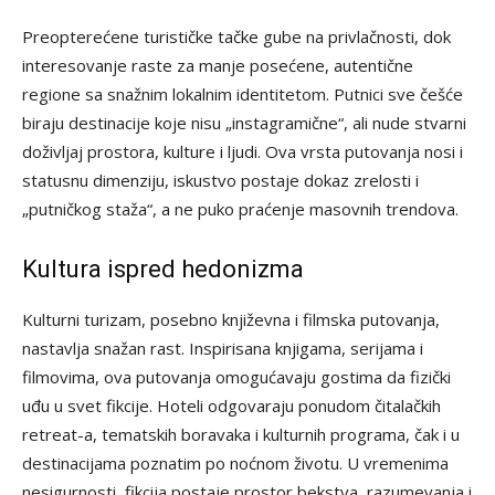
Preopterećene turističke tačke gube na privlačnosti, dok
interesovanje raste za manje posećene, autentične
regione sa snažnim lokalnim identitetom. Putnici sve češće
biraju destinacije koje nisu „instagramične“, ali nude stvarni
doživljaj prostora, kulture i ljudi. Ova vrsta putovanja nosi i
statusnu dimenziju, iskustvo postaje dokaz zrelosti i
„putničkog staža“, a ne puko praćenje masovnih trendova.
Kultura ispred hedonizma
Kulturni turizam, posebno književna i filmska putovanja,
nastavlja snažan rast. Inspirisana knjigama, serijama i
filmovima, ova putovanja omogućavaju gostima da fizički
uđu u svet fikcije. Hoteli odgovaraju ponudom čitalačkih
retreat-a, tematskih boravaka i kulturnih programa, čak i u
destinacijama poznatim po noćnom životu. U vremenima
nesigurnosti, fikcija postaje prostor bekstva, razumevanja i