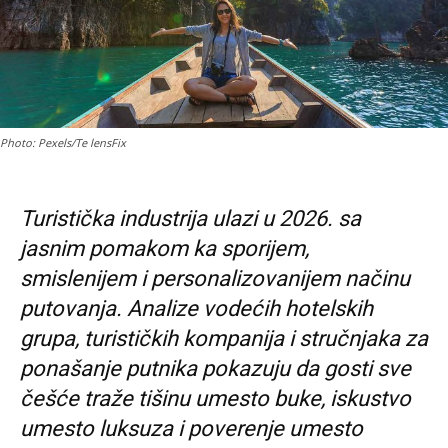
Photo: Pexels/Te lensFix
Turistička industrija ulazi u 2026. sa
jasnim pomakom ka sporijem,
smislenijem i personalizovanijem načinu
putovanja. Analize vodećih hotelskih
grupa, turističkih kompanija i stručnjaka za
ponašanje putnika pokazuju da gosti sve
češće traže tišinu umesto buke, iskustvo
umesto luksuza i poverenje umesto