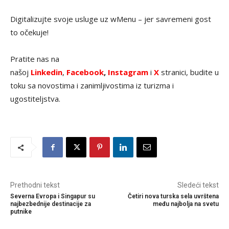
Digitalizujte svoje usluge uz wMenu – jer savremeni gost
to očekuje!
Pratite nas na
našoj
Linkedin
,
Facebook
,
Instagram
i
X
stranici, budite u
toku sa novostima i zanimljivostima iz turizma i
ugostiteljstva.
Prethodni tekst
Sledeći tekst
Severna Evropa i Singapur su
Četiri nova turska sela uvrštena
najbezbednije destinacije za
među najbolja na svetu
putnike