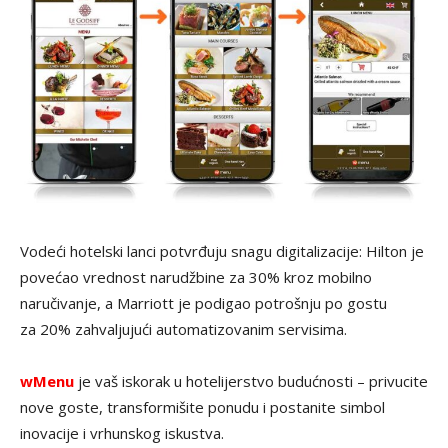
Vodeći hotelski lanci potvrđuju snagu digitalizacije: Hilton je
povećao vrednost narudžbine za 30% kroz mobilno
naručivanje, a Marriott je podigao potrošnju po gostu
za 20% zahvaljujući automatizovanim servisima.
wMenu
je vaš iskorak u hotelijerstvo budućnosti – privucite
nove goste, transformišite ponudu i postanite simbol
inovacije i vrhunskog iskustva.