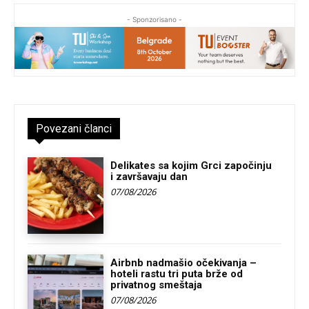
- Sponzorisano -
Povezani članci
Delikates sa kojim Grci započinju
i završavaju dan
07/08/2026
Airbnb nadmašio očekivanja –
hoteli rastu tri puta brže od
privatnog smeštaja
07/08/2026