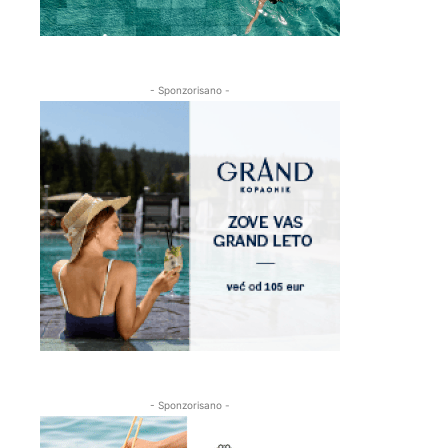
- Sponzorisano -
- Sponzorisano -