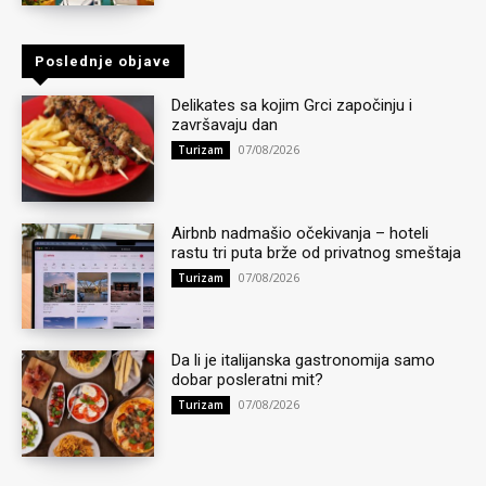
Poslednje objave
Delikates sa kojim Grci započinju i
završavaju dan
07/08/2026
Turizam
Airbnb nadmašio očekivanja – hoteli
rastu tri puta brže od privatnog smeštaja
07/08/2026
Turizam
Da li je italijanska gastronomija samo
dobar posleratni mit?
07/08/2026
Turizam