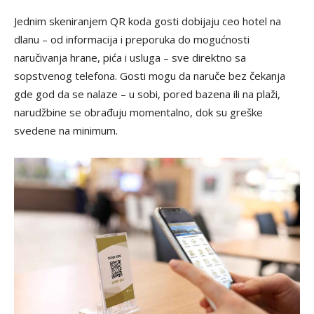
Jednim skeniranjem QR koda gosti dobijaju ceo hotel na
dlanu – od informacija i preporuka do mogućnosti
naručivanja hrane, pića i usluga – sve direktno sa
sopstvenog telefona. Gosti mogu da naruče bez čekanja
gde god da se nalaze – u sobi, pored bazena ili na plaži,
narudžbine se obrađuju momentalno, dok su greške
svedene na minimum.