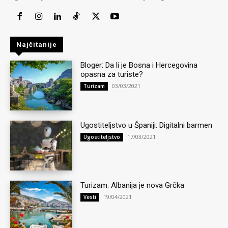
Najčitanije
Bloger: Da li je Bosna i Hercegovina
opasna za turiste?
03/03/2021
Turizam
Ugostiteljstvo u Španiji: Digitalni barmen
17/03/2021
Ugostiteljstvo
Turizam: Albanija je nova Grčka
19/04/2021
Vesti