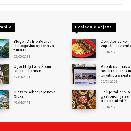
tanije
Poslednje objave
Bloger: Da li je Bosna i
Delikates sa kojim
Hercegovina opasna za
započinju i završ
turiste?
07/08/2026
03/03/2021
Ugostiteljstvo u Španiji:
Airbnb nadmašio 
Digitalni barmen
hoteli rastu tri pu
privatnog smešta
17/03/2021
07/08/2026
Turizam: Albanija je nova
Da li je italijanska
Grčka
gastronomija sa
posleratni mit?
19/04/2021
07/08/2026