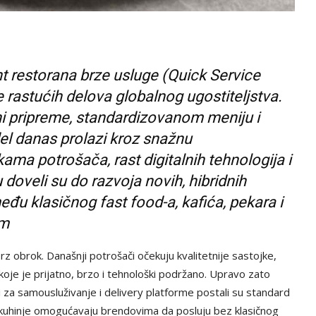
 restorana brze usluge (Quick Service
e rastućih delova globalnog ugostiteljstva.
i pripreme, standardizovanom meniju i
l danas prolazi kroz snažnu
ma potrošača, rast digitalnih tehnologija i
doveli su do razvoja novih, hibridnih
eđu klasičnog fast food-a, kafića, pekara i
om
rz obrok. Današnji potrošači očekuju kvalitetnije sastojke,
 koje je prijatno, brzo i tehnološki podržano. Upravo zato
sci za samousluživanje i delivery platforme postali su standard
ost kuhinje omogućavaju brendovima da posluju bez klasičnog