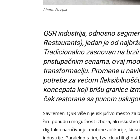
Photo: Freepik
QSR industrija, odnosno segment
Restaurants), jedan je od najbrž
Tradicionalno zasnovan na brzin
pristupačnim cenama, ovaj mode
transformaciju. Promene u navika
potreba za većom fleksibilnošću 
koncepata koji brišu granice izm
čak restorana sa punom uslug
Savremeni QSR više nije isključivo mesto za b
širu ponudu i mogućnost izbora, ali i iskustvo
digitalno naručivanje, mobilne aplikacije, kio
industrije. Paralelno s tim, tzv. cloud ili gh