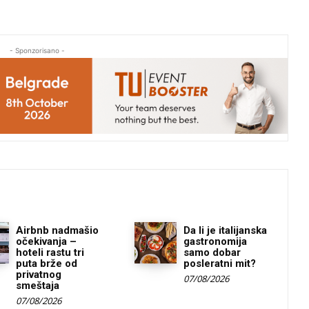
- Sponzorisano -
Airbnb nadmašio
Da li je italijanska
očekivanja –
gastronomija
hoteli rastu tri
samo dobar
puta brže od
posleratni mit?
privatnog
07/08/2026
smeštaja
07/08/2026