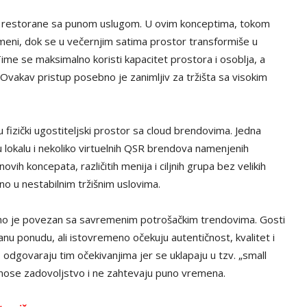
R i restorane sa punom uslugom. U ovim konceptima, tokom
meni, dok se u večernjim satima prostor transformiše u
me se maksimalno koristi kapacitet prostora i osoblja, a
Ovakav pristup posebno je zanimljiv za tržišta sa visokim
u fizički ugostiteljski prostor sa cloud brendovima. Jedna
 lokalu i nekoliko virtuelnih QSR brendova namenjenih
vih koncepata, različitih menija i ciljnih grupa bez velikih
no u nestabilnim tržišnim uslovima.
ektno je povezan sa savremenim potrošačkim trendovima. Gosti
sanu ponudu, ali istovremeno očekuju autentičnost, kvalitet i
 odgovaraju tim očekivanjima jer se uklapaju u tzv. „small
onose zadovoljstvo i ne zahtevaju puno vremena.