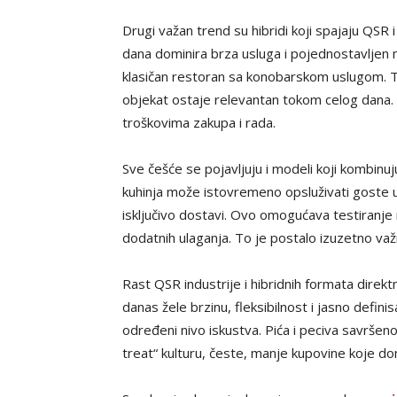
Drugi važan trend su hibridi koji spajaju QS
dana dominira brza usluga i pojednostavljen 
klasičan restoran sa konobarskom uslugom. Ti
objekat ostaje relevantan tokom celog dana. 
troškovima zakupa i rada.
Sve češće se pojavljuju i modeli koji kombinuj
kuhinja može istovremeno opsluživati goste u
isključivo dostavi. Ovo omogućava testiranje no
dodatnih ulaganja. To je postalo izuzetno važ
Rast QSR industrije i hibridnih formata dir
danas žele brzinu, fleksibilnost i jasno defini
određeni nivo iskustva. Pića i peciva savršeno
treat“ kulturu, česte, manje kupovine koje d