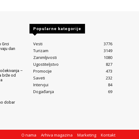
Popularne kategorije
Vesti
3776
 Grci
avaju dan
Turizam
3149
Zanimljivosti
1080
Ugostiteljstvo
827
Promocije
473
očekivanja –
ta brže od
Saveti
232
ja
Intervjui
84
Događanja
69
mo dobar
O nama
Arhiva magazina
Marketing
Kontakt