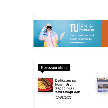
Povezani članci
Delikates sa
kojim Grci
započinju i
završavaju dan
07/08/2026