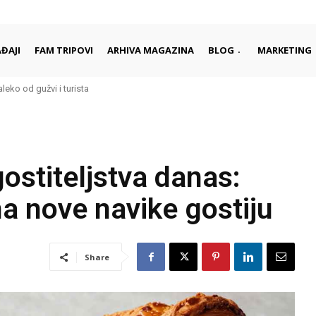
ĐAJI
FAM TRIPOVI
ARHIVA MAGAZINA
BLOG
MARKETING
aleko od gužvi i turista
rci započinju i završavaju dan
ostiteljstva danas:
na nove navike gostiju
Share