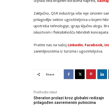
Srpska vina krupnim koracima napred,
saznaj
Zaključno, QSR industrija više nije sinonim sa
prilagodljiv sektor ugostiteljstva u kojem hib
upotreba tehnologije, igraju ključnu ulogu. B
iskustvom i fleksibilnošću hibridnih koncepat
Pratite nas na našoj
Linkedin
,
Facebook
,
In
zanimljivostima iz turizma i ugostiteljstva.
Share
Prethodni tekst
Sheraton prolazi kroz globalni redizajn
prilagođen savremenim putnicima