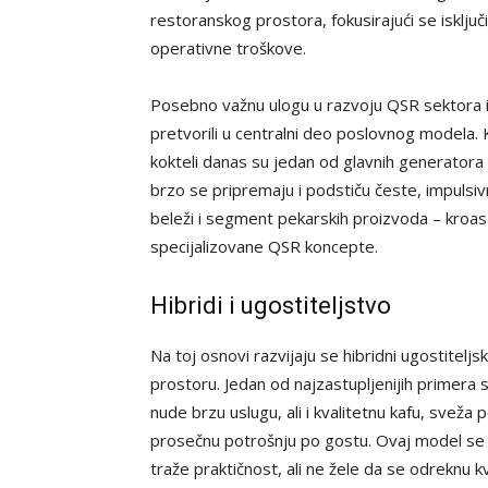
restoranskog prostora, fokusirajući se isklju
operativne troškove.
Posebno važnu ulogu u razvoju QSR sektora im
pretvorili u centralni deo poslovnog modela. Kaf
kokteli danas su jedan od glavnih generatora
brzo se pripremaju i podstiču česte, impulsiv
beleži i segment pekarskih proizvoda – kroasa
specijalizovane QSR koncepte.
Hibridi i ugostiteljstvo
Na toj osnovi razvijaju se hibridni ugostitel
prostoru. Jedan od najzastupljenijih primera s
nude brzu uslugu, ali i kvalitetnu kafu, sveža 
prosečnu potrošnju po gostu. Ovaj model s
traže praktičnost, ali ne žele da se odreknu kv