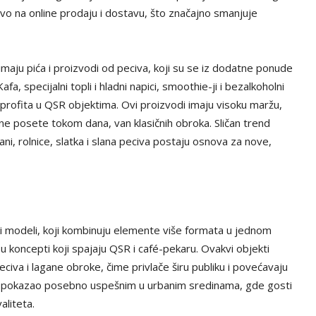
čivo na online prodaju i dostavu, što značajno smanjuje
aju pića i proizvodi od peciva, koji su se iz dodatne ponude
a, specijalni topli i hladni napici, smoothie-ji i bezalkoholni
 profita u QSR objektima. Ovi proizvodi imaju visoku maržu,
ne posete tokom dana, van klasičnih obroka. Sličan trend
ni, rolnice, slatka i slana peciva postaju osnova za nove,
jski modeli, koji kombinuju elemente više formata u jednom
u koncepti koji spajaju QSR i café-pekaru. Ovakvi objekti
peciva i lagane obroke, čime privlače širu publiku i povećavaju
e pokazao posebno uspešnim u urbanim sredinama, gde gosti
aliteta.