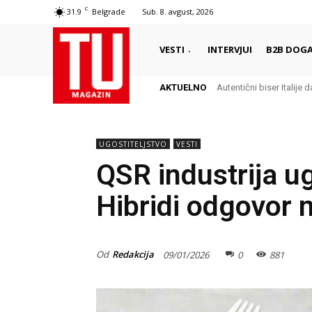
C
31.9
Belgrade
Sub. 8. avgust, 2026
VESTI
INTERVJUI
B2B DOGA
AKTUELNO
Autentični biser Italije d
Delikates sa kojim G
UGOSTITELJSTVO
VESTI
QSR industrija ug
Hibridi odgovor 
Od
Redakcija
09/01/2026
0
881