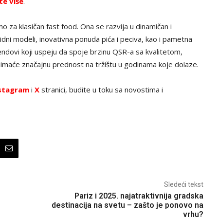
te više
.
mo za klasičan fast food. Ona se razvija u dinamičan i
ridni modeli, inovativna ponuda pića i peciva, kao i pametna
rendovi koji uspeju da spoje brzinu QSR-a sa kvalitetom,
a imaće značajnu prednost na tržištu u godinama koje dolaze.
stagram
i
X
stranici, budite u toku sa novostima i
Sledeći tekst
Pariz i 2025. najatraktivnija gradska
destinacija na svetu – zašto je ponovo na
vrhu?