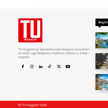
Najči
TU magazin je specijalizovani magazin posvećen
turizmu, ugostiteljstvu i HoReCa sektoru u Srbiji i
regionu.
© TU magazin 2026.