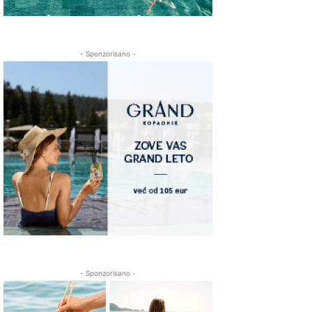
- Sponzorisano -
- Sponzorisano -