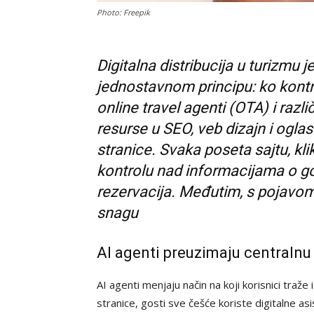
Photo: Freepik
Digitalna distribucija u turizmu
jednostavnom principu: ko kontro
online travel agenti (OTA) i raz
resurse u SEO, veb dizajn i oglas
stranice. Svaka poseta sajtu, klik
kontrolu nad informacijama o go
rezervacija. Međutim, s pojavom
snagu
AI agenti preuzimaju centralnu
AI agenti menjaju način na koji korisnici traž
stranice, gosti sve češće koriste digitalne as