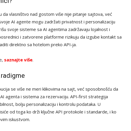
nici?
u da vlasništvo nad gostom više nije pitanje sajtova, već
u svoje AI agente mogu zadržati privatnost i personalizaciju
egrišu svoje sisteme sa AI agentima zadržavaju lojalnost i
posrednici i zatvorene platforme rizikuju da izgube kontakt sa
aditi direktno sa hotelom preko API‑ja.
ve,
saznajte više
.
paradigme
cija se više ne meri klikovima na sajt, već sposobnošću da
 agenta i sistema za rezervaciju. API‑first strategija
lnost, bolju personalizaciju i kontrolu podataka. U
siće od toga ko drži ključne API protokole i standarde, i ko
ovim iskustvom.