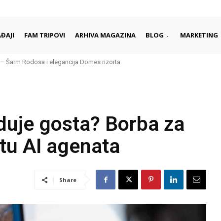
ĐAJI
FAM TRIPOVI
ARHIVA MAGAZINA
BLOG
MARKETING
– Šarm Rodosa i elegancija Domes rizorta
duje gosta? Borba za
etu AI agenata
Share