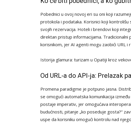
Ko će biti pobednici, a ko gubit
Pobednici u ovoj novoj eri su oni koji razumej
protokola i podataka. Korisnici koji kontroliš
svojih rezervacija. Hoteli i brendovi koji int
direktan pristup informacijama. Tradicionalni 
korisnikom, jer AI agenti mogu zaobići URL i r
Istorija glamura: turizam u Opatiji kroz veko
Od URL‑a do API‑ja: Prelazak 
Promena paradigme je potpuno jasna. Distribu
se omogući automatska komunikacija između AI
postaje imperativ, jer omogućava interoperabi
budućnosti, pitanje „ko poseduje gosta?“ zavi
uspe da korisniku omogući kontrolu nad njeg