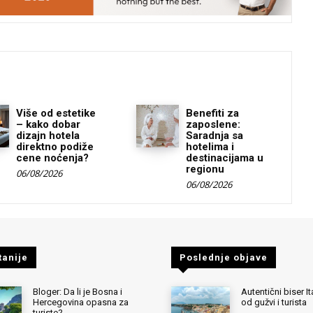
Više od estetike
Benefiti za
– kako dobar
zaposlene:
dizajn hotela
Saradnja sa
direktno podiže
hotelima i
cene noćenja?
destinacijama u
regionu
06/08/2026
06/08/2026
tanije
Poslednje objave
Bloger: Da li je Bosna i
Autentični biser It
Hercegovina opasna za
od gužvi i turista
turiste?