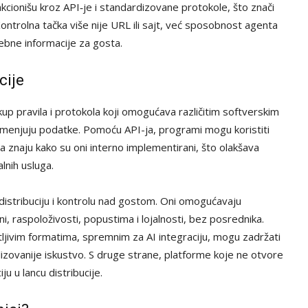
nkcionišu kroz API‑je i standardizovane protokole, što znači
ontrolna tačka više nije URL ili sajt, već sposobnost agenta
ebne informacije za gosta.
cije
up pravila i protokola koji omogućava različitim softverskim
zmenjuju podatke. Pomoću API-ja, programi mogu koristiti
 znaju kako su oni interno implementirani, što olakšava
alnih usluga.
za distribuciju i kontrolu nad gostom. Oni omogućavaju
, raspoloživosti, popustima i lojalnosti, bez posrednika.
itljivim formatima, spremnim za AI integraciju, mogu zadržati
lizovanije iskustvo. S druge strane, platforme koje ne otvore
ju u lancu distribucije.