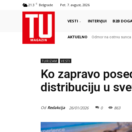
C
21.3
Belgrade
Pet. 7. avgust, 2026
VESTI
INTERVJUI
B2B DOGA
AKTUELNO
Odmor na ostrvu sunca 
TURIZAM
VESTI
Ko zapravo pose
distribuciju u sv
Od
Redakcija
26/01/2026
0
863