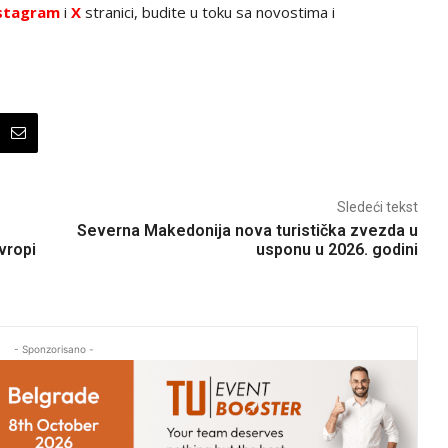
stagram
i
X
stranici, budite u toku sa novostima i
Sledeći tekst
Severna Makedonija nova turistička zvezda u
vropi
usponu u 2026. godini
- Sponzorisano -