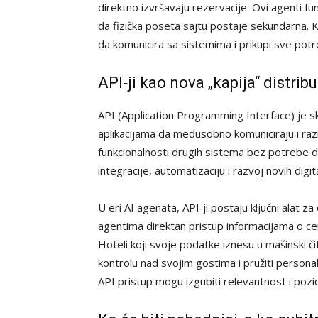
direktno izvršavaju rezervacije. Ovi agenti fu
da fizička poseta sajtu postaje sekundarna. K
da komunicira sa sistemima i prikupi sve potr
API‑ji kao nova „kapija“ distribu
API (Application Programming Interface) je sk
aplikacijama da međusobno komuniciraju i ra
funkcionalnosti drugih sistema bez potrebe da
integracije, automatizaciju i razvoj novih digit
U eri AI agenata, API‑ji postaju ključni alat 
agentima direktan pristup informacijama o ceni
Hoteli koji svoje podatke iznesu u mašinski č
kontrolu nad svojim gostima i pružiti persona
API pristup mogu izgubiti relevantnost i pozici