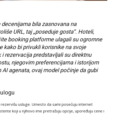
 je decenijama bila zasnovana na
liše URL, taj „poseduje gosta“. Hoteli,
ličite booking platforme ulagali su ogromne
e kako bi privukli korisnike na svoje
 i rezervacija predstavljali su direktnu
stu, njegovim preferencijama i istorijom
 AI agenata, ovaj model počinje da gubi
 ulogu
e i rezervišu usluge. Umesto da sami posećuju internet
istente koji u njihovo ime pretražuju opcije, upoređuju cene i