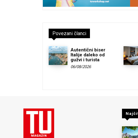
Povezani članci
Autentični biser
Italije daleko od
gužvi i turista
06/08/2026
Najči