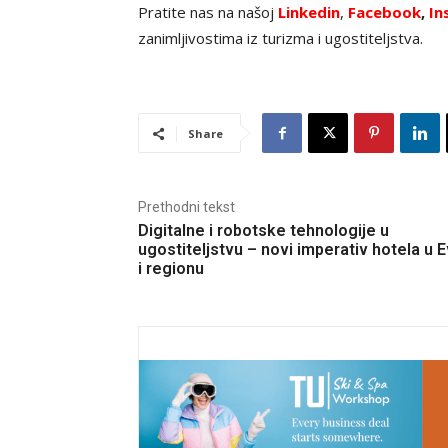
Pratite nas na našoj
Linkedin
,
Facebook
,
In
zanimljivostima iz turizma i ugostiteljstva.
Share
Prethodni tekst
Digitalne i robotske tehnologije u
ugostiteljstvu – novi imperativ hotela u E
i regionu