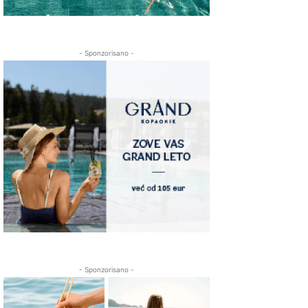
- Sponzorisano -
- Sponzorisano -