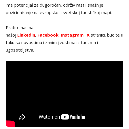
ima potencijal za dugoročan, održiv rast i snažnije
pozicioniranje na evropskoj i svetskoj turističkoj mapi.
Pratite nas na
našoj
Linkedin
,
Facebook
,
Instagram
i
X
stranici, budite u
toku sa novostima i zanimljivostima iz turizma i
ugostiteljstva.