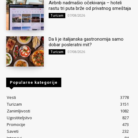
Airbnb nadmašio očekivanja – hoteli
rastu tri puta brže od privatnog smeštaja
07/08/2026
Turizam
Da li je italijanska gastronomija samo
dobar posleratni mit?
07/08/2026
Turizam
Popularne kategorije
Vesti
3778
Turizam
3151
Zanimljivosti
1082
Ugostiteljstvo
827
Promocije
473
Saveti
232