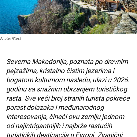
Photo: iStock
Severna Makedonija, poznata po drevnim
pejzažima, kristalno čistim jezerima i
bogatom kulturnom nasleđu, ulazi u 2026.
godinu sa snažnim ubrzanjem turističkog
rasta. Sve veći broj stranih turista pokreće
porast dolazaka i međunarodnog
interesovanja, čineći ovu zemlju jednom
od najintrigantnijih i najbrže rastućih
turističkih destinacija u Evropi. Zvanični