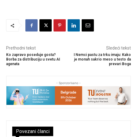
Prethodni tekst
Sledeći tekst
Ko zapravo poseduje gosta?
I Nemci pastu za trku imaju: Kako
Borba za distribuciju u svetu AI
je monah sakrio meso u testo da
agenata
prevari Boga
- Sponzorisano -
Povezani članci