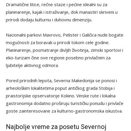
Dramatične litice, rečne staze i pećine idealni su za
planinarenje, kajak i istraživanje, dok manastiri skriveni u
prirodi dodaju kulturnu i duhovnu dimenziju.
Nacionalni parkovi Mavrovo, Pelister i Galičica nude bogate
mogućnosti za boravak u prirodi tokom cele godine.
Planinarenje, posmatranje divljih životinja, zimski sportovi i
eko-turizam čine ove regione posebno privlačnim za
ljubitelje aktivnog odmora.
Pored prirodnih lepota, Severna Makedonija se ponosi i
arheološkim lokalitetima poput antičkog grada Stobija i
praistorijske opservatorije Kokino. Vinske rute i lokalna
gastronomija dodatno proširuju turističku ponudu i privlače
goste zainteresovane za kulturno-gastronomska iskustva.
Najbolje vreme za posetu Severnoj