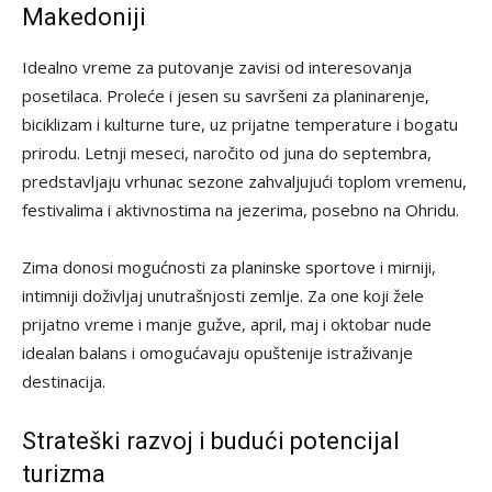
Makedoniji
Idealno vreme za putovanje zavisi od interesovanja
posetilaca. Proleće i jesen su savršeni za planinarenje,
biciklizam i kulturne ture, uz prijatne temperature i bogatu
prirodu. Letnji meseci, naročito od juna do septembra,
predstavljaju vrhunac sezone zahvaljujući toplom vremenu,
festivalima i aktivnostima na jezerima, posebno na Ohridu.
Zima donosi mogućnosti za planinske sportove i mirniji,
intimniji doživljaj unutrašnjosti zemlje. Za one koji žele
prijatno vreme i manje gužve, april, maj i oktobar nude
idealan balans i omogućavaju opuštenije istraživanje
destinacija.
Strateški razvoj i budući potencijal
turizma