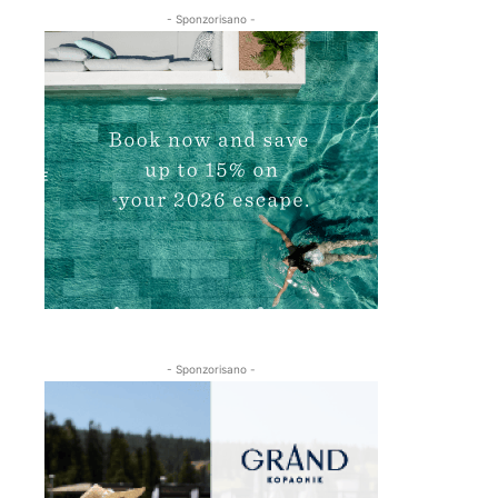
- Sponzorisano -
- Sponzorisano -