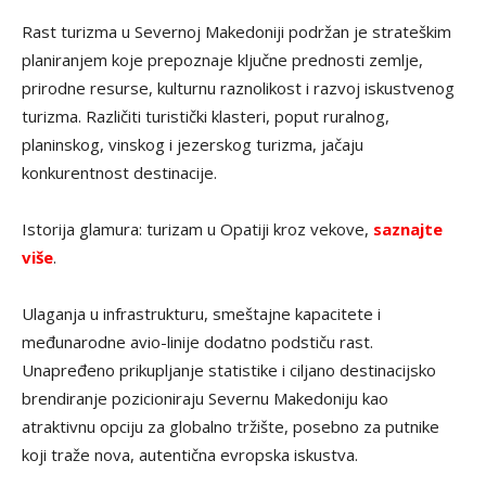
Rast turizma u Severnoj Makedoniji podržan je strateškim
planiranjem koje prepoznaje ključne prednosti zemlje,
prirodne resurse, kulturnu raznolikost i razvoj iskustvenog
turizma. Različiti turistički klasteri, poput ruralnog,
planinskog, vinskog i jezerskog turizma, jačaju
konkurentnost destinacije.
Istorija glamura: turizam u Opatiji kroz vekove,
saznajte
više
.
Ulaganja u infrastrukturu, smeštajne kapacitete i
međunarodne avio-linije dodatno podstiču rast.
Unapređeno prikupljanje statistike i ciljano destinacijsko
brendiranje pozicioniraju Severnu Makedoniju kao
atraktivnu opciju za globalno tržište, posebno za putnike
koji traže nova, autentična evropska iskustva.