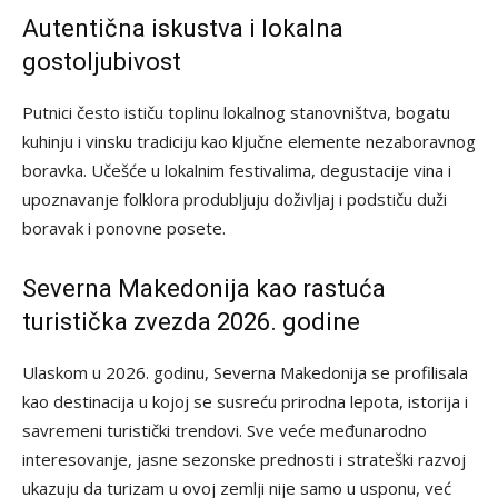
Autentična iskustva i lokalna
gostoljubivost
Putnici često ističu toplinu lokalnog stanovništva, bogatu
kuhinju i vinsku tradiciju kao ključne elemente nezaboravnog
boravka. Učešće u lokalnim festivalima, degustacije vina i
upoznavanje folklora produbljuju doživljaj i podstiču duži
boravak i ponovne posete.
Severna Makedonija kao rastuća
turistička zvezda 2026. godine
Ulaskom u 2026. godinu, Severna Makedonija se profilisala
kao destinacija u kojoj se susreću prirodna lepota, istorija i
savremeni turistički trendovi. Sve veće međunarodno
interesovanje, jasne sezonske prednosti i strateški razvoj
ukazuju da turizam u ovoj zemlji nije samo u usponu, već