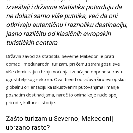
izveštaji i državna statistika potvrđuju da
ne dolazi samo više putnika, već da oni
otkrivaju autentičnu i raznoliku destinaciju,
jasno različitu od klasičnih evropskih
turističkih centara
Državni zavod za statistiku Severne Makedonije prati
domaći i međunarodni turizam, pri čemu strani gosti sve
više dominiraju u broju noćenja i značajno doprinose rastu
ugostiteljskog sektora. Ovaj trend odražava širu evropsku i
globalnu orijentaciju ka iskustvenim putovanjima i manje
poznatim destinacijama, naročito onima koje nude spoj
prirode, kulture i istorije.
Zašto turizam u Severnoj Makedoniji
ubrzano raste?