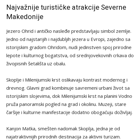
Najvažnije turističke atrakcije Severne
Makedonije
Jezero Ohrid i antičko nasleđe predstavljaju simbol zemlje.
Jedno od najstarijih i najdubljih jezera u Evropi, zajedno sa
istorijskim gradom Ohridom, nudi jedinstven spoj prirodne
lepote i kulturnog bogatstva, od srednjovekovnih crkava do
živopisnih šetališta uz obalu.
Skoplje i Milenijumski krst oslikavaju kontrast modernog i
drevnog. Glavni grad kombinuje savremeni urbani život sa
istorijskim slojevima, dok Milenijumski krst na planini Vodno
pruža panoramski pogled na grad i okolinu. Muzeji, stare
čaršije i kulturne manifestacije dodatno obogaćuju doživljaj.
Kanjon Matka, smešten nadomak Skoplja, jedna je od
najatraktivnijih prirodnih destinacija za aktivni turizam.