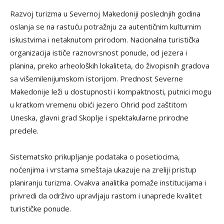
Razvoj turizma u Severnoj Makedoniji poslednjih godina
oslanja se na rastuću potražnju za autentičnim kulturnim
iskustvima i netaknutom prirodom. Nacionalna turistička
organizacija ističe raznovrsnost ponude, od jezera i
planina, preko arheoloških lokaliteta, do živopisnih gradova
sa višemilenijumskom istorijom. Prednost Severne
Makedonije leži u dostupnosti i kompaktnosti, putnici mogu
u kratkom vremenu obići jezero Ohrid pod zaštitom
Uneska, glavni grad Skoplje i spektakularne prirodne
predele.
Sistematsko prikupljanje podataka o posetiocima,
noćenjima i vrstama smeštaja ukazuje na zreliji pristup
planiranju turizma. Ovakva analitika pomaže institucijama i
privredi da održivo upravljaju rastom i unaprede kvalitet
turističke ponude.