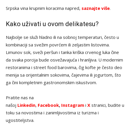
Srpska vina krupnim koracima napred,
saznajte više
.
Kako uživati u ovom delikatesu?
Najbolje se služi hladno ili na sobnoj temperaturi, često u
kombinaciji sa svežim povrćem ili zeljastim listovima.
Limunov sok, sveži peršun i tanka kriška crvenog luka čine
da svaka porcija bude osvežavajuća i hranljiva. U modernim
restoranima i street food barovima, čig kofte je često deo
menija sa orijentalnim sokovima, čajevima ili jogurtom, što
ga čini kompletnim gastronomskim iskustvom.
Pratite nas na
našoj
Linkedin
,
Facebook
,
Instagram
i
X
stranici, budite u
toku sa novostima i zanimljivostima iz turizma i
ugostiteljstva.