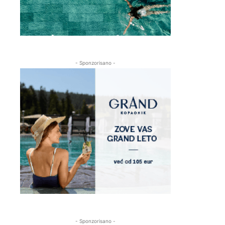
- Sponzorisano -
- Sponzorisano -