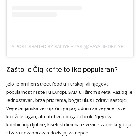
A POST SHARED BY SAFIYE ARAS (@HAYALIMDEKIYEMEKLER)
Zašto je Čig kofte toliko popularan?
Jelo je omiljen street food u Turskoj, ali njegova
popularnost raste i u Evropi, SAD-u i širom sveta. Razlog je
jednostavan, brza priprema, bogat ukus i zdravi sastojci.
Vegetarijanska verzija čini ga pogodnim za vegane i sve
koji žele lagan, ali nutritivno bogat obrok. Njegova
kombinacija ljutine, kiselosti limuna i svežine začinskog bilja
stvara nezaboravan doživljaj za nepce.