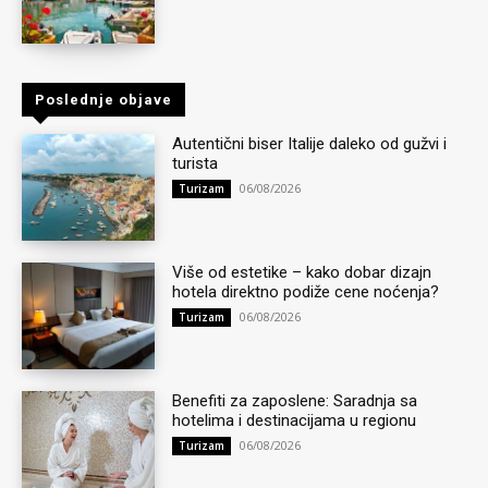
Poslednje objave
Autentični biser Italije daleko od gužvi i
turista
06/08/2026
Turizam
Više od estetike – kako dobar dizajn
hotela direktno podiže cene noćenja?
06/08/2026
Turizam
Benefiti za zaposlene: Saradnja sa
hotelima i destinacijama u regionu
06/08/2026
Turizam