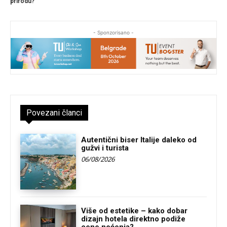
prirodu?
- Sponzorisano -
Povezani članci
Autentični biser Italije daleko od
gužvi i turista
06/08/2026
Više od estetike – kako dobar
dizajn hotela direktno podiže