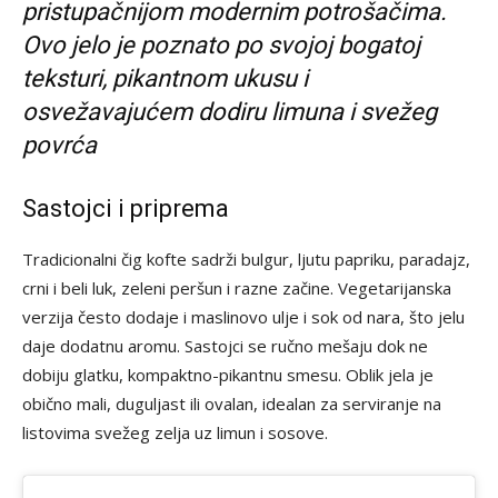
pristupačnijom modernim potrošačima.
Ovo jelo je poznato po svojoj bogatoj
teksturi, pikantnom ukusu i
osvežavajućem dodiru limuna i svežeg
povrća
Sastojci i priprema
Tradicionalni čig kofte sadrži bulgur, ljutu papriku, paradajz,
crni i beli luk, zeleni peršun i razne začine. Vegetarijanska
verzija često dodaje i maslinovo ulje i sok od nara, što jelu
daje dodatnu aromu. Sastojci se ručno mešaju dok ne
dobiju glatku, kompaktno-pikantnu smesu. Oblik jela je
obično mali, duguljast ili ovalan, idealan za serviranje na
listovima svežeg zelja uz limun i sosove.