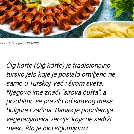
Photo: Freepik/stockking
Čig kofte (Çiğ köfte) je tradicionalno
tursko jelo koje je postalo omiljeno ne
samo u Turskoj, već i širom sveta.
Njegovo ime znači “sirova ćufta”, a
prvobitno se pravilo od sirovog mesa,
bulgura i začina. Danas je popularnija
vegetarijanska verzija, koja ne sadrži
meso, što je čini sigurnijom i