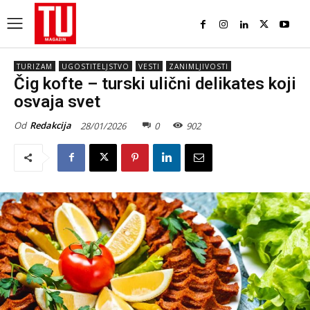
TURIZAM
UGOSTITELJSTVO
VESTI
ZANIMLJIVOSTI
Čig kofte – turski ulični delikates koji
osvaja svet
Od
Redakcija
28/01/2026
0
902