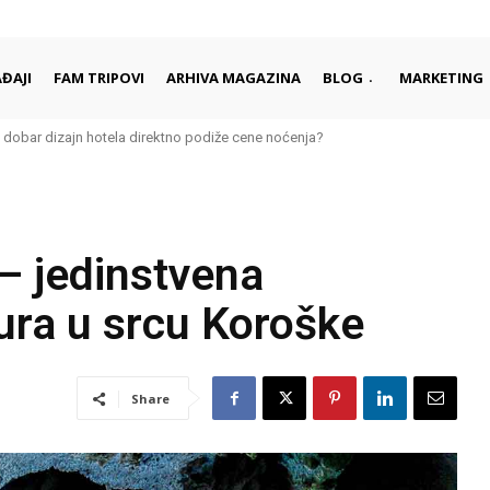
ĐAJI
FAM TRIPOVI
ARHIVA MAGAZINA
BLOG
MARKETING
obar dizajn hotela direktno podiže cene noćenja?
anja – hoteli rastu tri puta brže od privatnog smeštaja
– jedinstvena
ra u srcu Koroške
Share