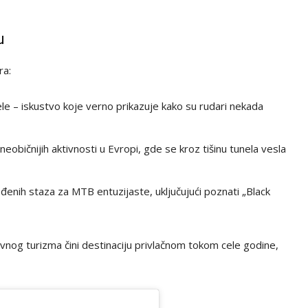
u
ra:
e – iskustvo koje verno prikazuje kako su rudari nekada
običnijih aktivnosti u Evropi, gde se kroz tišinu tunela vesla
eđenih staza za MTB entuzijaste, uključujući poznati „Black
ivnog turizma čini destinaciju privlačnom tokom cele godine,