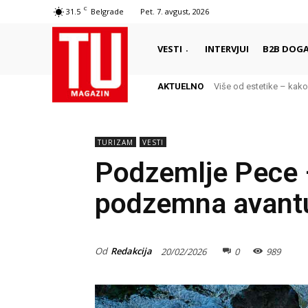
C
31.5
Belgrade
Pet. 7. avgust, 2026
VESTI
INTERVJUI
B2B DOGA
AKTUELNO
Više od estetike – kako d
Airbnb nadmašio očekiv
TURIZAM
VESTI
Podzemlje Pece 
podzemna avantu
Od
Redakcija
20/02/2026
0
989