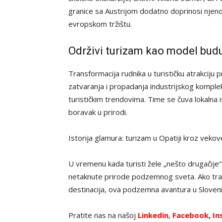
granice sa Austrijom dodatno doprinosi njeno
evropskom tržištu.
Održivi turizam kao model bud
Transformacija rudnika u turističku atrakcij
zatvaranja i propadanja industrijskog komple
turističkim trendovima. Time se čuva lokalna 
boravak u prirodi.
Istorija glamura: turizam u Opatiji kroz veko
U vremenu kada turisti žele „nešto drugačije“
netaknute prirode podzemnog sveta. Ako tražite
destinacija, ova podzemna avantura u Slovenij
Pratite nas na našoj
Linkedin
,
Facebook
,
In