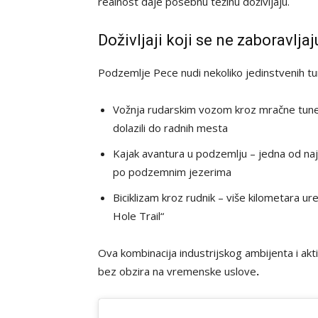
realnost daje posebnu težinu doživljaju.
Doživljaji koji se ne zaboravljaj
Podzemlje Pece nudi nekoliko jedinstvenih tu
Vožnja rudarskim vozom kroz mračne tunel
dolazili do radnih mesta
Kajak avantura u podzemlju – jedna od najne
po podzemnim jezerima
Biciklizam kroz rudnik – više kilometara ur
Hole Trail“
Ova kombinacija industrijskog ambijenta i akt
bez obzira na vremenske uslove
.