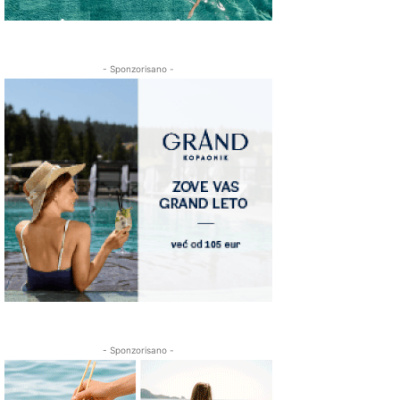
- Sponzorisano -
- Sponzorisano -