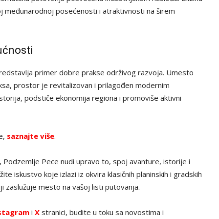
j međunarodnoj posećenosti i atraktivnosti na širem
ućnosti
u predstavlja primer dobre prakse održivog razvoja. Umesto
ksa, prostor je revitalizovan i prilagođen modernim
istorija, podstiče ekonomija regiona i promoviše aktivni
ve,
saznajte više
.
, Podzemlje Pece nudi upravo to, spoj avanture, istorije i
 iskustvo koje izlazi iz okvira klasičnih planinskih i gradskih
i zaslužuje mesto na vašoj listi putovanja.
stagram
i
X
stranici, budite u toku sa novostima i