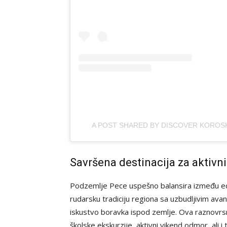
A POST SHARED BY DISCOVER KOROS
Savršena destinacija za aktivni
Podzemlje Pece uspešno balansira između eduk
rudarsku tradiciju regiona sa uzbudljivim ava
iskustvo boravka ispod zemlje. Ova raznovrsno
školske ekskurzije, aktivni vikend odmor, ali