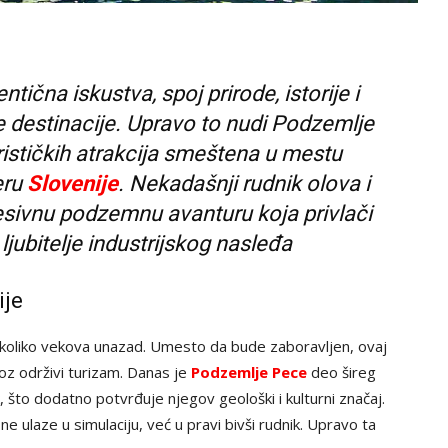
tična iskustva, spoj prirode, istorije i
e destinacije. Upravo to nudi Podzemlje
rističkih atrakcija smeštena u mestu
eru
Slovenije
. Nekadašnji rudnik olova i
esivnu podzemnu avanturu koja privlači
 ljubitelje industrijskog nasleđa
ije
ekoliko vekova unazad. Umesto da bude zaboravljen, ovaj
roz održivi turizam. Danas je
Podzemlje Pece
deo šireg
to dodatno potvrđuje njegov geološki i kulturni značaj.
e ulaze u simulaciju, već u pravi bivši rudnik. Upravo ta