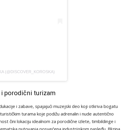
KA (@DISCOVER_KOROSKA)
 i porodični turizam
acije i zabave, spajajući muzejski deo koji otkriva bogatu
nturističkim turama koje podižu adrenalin i nude autentično
st čini lokaciju idealnom za porodične izlete, timbildinge i
 i tematska putovanja posvećena industrijskom nasleđu. Blizina