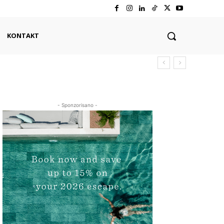
KONTAKT
- Sponzorisano -