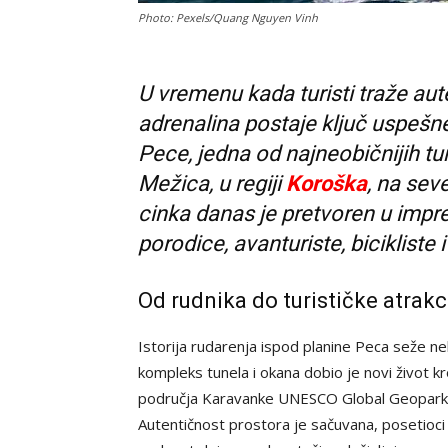
Photo: Pexels/Quang Nguyen Vinh
U vremenu kada turisti traže auten
adrenalina postaje ključ uspešn
Pece, jedna od najneobičnijih tu
Mežica, u regiji
Koroška
, na sev
cinka danas je pretvoren u impr
porodice, avanturiste, bicikliste i
Od rudnika do turističke atrakc
Istorija rudarenja ispod planine Peca seže n
kompleks tunela i okana dobio je novi život k
područja Karavanke UNESCO Global Geopark, š
Autentičnost prostora je sačuvana, posetioci n