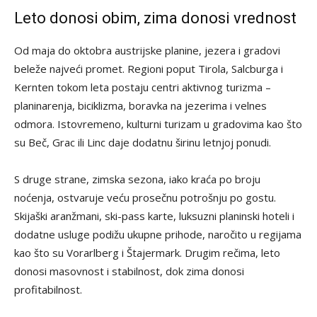
Leto donosi obim, zima donosi vrednost
Od maja do oktobra austrijske planine, jezera i gradovi
beleže najveći promet. Regioni poput Tirola, Salcburga i
Kernten tokom leta postaju centri aktivnog turizma –
planinarenja, biciklizma, boravka na jezerima i velnes
odmora. Istovremeno, kulturni turizam u gradovima kao što
su Beč, Grac ili Linc daje dodatnu širinu letnjoj ponudi.
S druge strane, zimska sezona, iako kraća po broju
noćenja, ostvaruje veću prosečnu potrošnju po gostu.
Skijaški aranžmani, ski-pass karte, luksuzni planinski hoteli i
dodatne usluge podižu ukupne prihode, naročito u regijama
kao što su Vorarlberg i Štajermark. Drugim rečima, leto
donosi masovnost i stabilnost, dok zima donosi
profitabilnost.