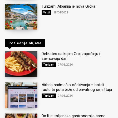
Turizam: Albanija je nova Grčka
19/04/2021
Vesti
Poslednje objave
Delikates sa kojim Grci započinju i
završavaju dan
07/08/2026
Turizam
Airbnb nadmašio očekivanja – hoteli
rastu tri puta brže od privatnog smeštaja
07/08/2026
Turizam
Da li je italijanska gastronomija samo