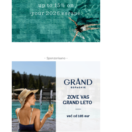
- Sponzorisano -