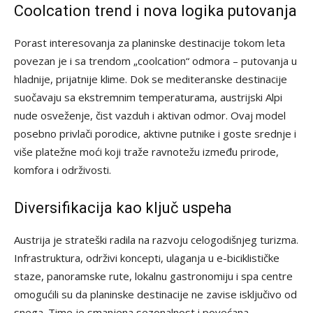
Coolcation trend i nova logika putovanja
Porast interesovanja za planinske destinacije tokom leta
povezan je i sa trendom „coolcation“ odmora – putovanja u
hladnije, prijatnije klime. Dok se mediteranske destinacije
suočavaju sa ekstremnim temperaturama, austrijski Alpi
nude osveženje, čist vazduh i aktivan odmor. Ovaj model
posebno privlači porodice, aktivne putnike i goste srednje i
više platežne moći koji traže ravnotežu između prirode,
komfora i održivosti.
Diversifikacija kao ključ uspeha
Austrija je strateški radila na razvoju celogodišnjeg turizma.
Infrastruktura, održivi koncepti, ulaganja u e-biciklističke
staze, panoramske rute, lokalnu gastronomiju i spa centre
omogućili su da planinske destinacije ne zavise isključivo od
snega. Time je smanjena sezonalnost i povećana