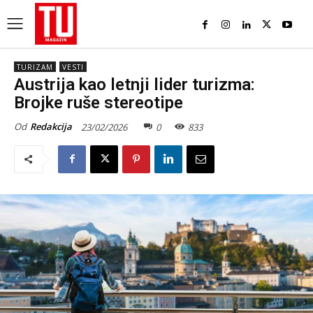
TURIZAM
VESTI
Austrija kao letnji lider turizma:
Brojke ruše stereotipe
Od
Redakcija
23/02/2026
0
833