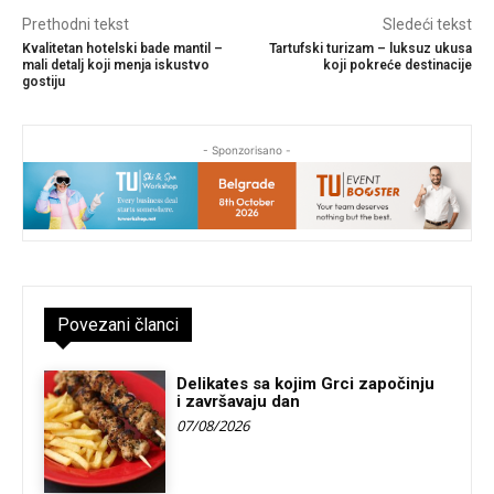
Prethodni tekst
Sledeći tekst
Kvalitetan hotelski bade mantil –
Tartufski turizam – luksuz ukusa
mali detalj koji menja iskustvo
koji pokreće destinacije
gostiju
- Sponzorisano -
Povezani članci
Delikates sa kojim Grci započinju
i završavaju dan
07/08/2026