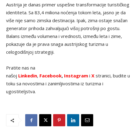
Austrija je danas primer uspešne transformacije turističkog
identiteta. Sa 83,4 miliona noćenja tokom leta, jasno je da
više nije samo zimska destinacija. Ipak, zima ostaje snažan
generator prihoda zahvaljujući višoj potrošnji po gostu.
Balans između volumena i vrednosti, između leta i zime,
pokazuje da je prava snaga austrijskog turizma u
celogodišnjoj strategiji.
Pratite nas na
našoj
Linkedin
,
Facebook
,
Instagram
i
X
stranici, budite u
toku sa novostima i zanimljivostima iz turizma i
ugostiteljstva.