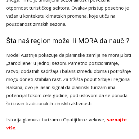
otpornost turističkog sektora. Ovakav pristup posebno je
važan u kontekstu klimatskih promena, koje utiču na
pouzdanost zimskih sezona.
Šta naš region može ili MORA da nauči?
Model Austrije pokazuje da planinske zemlje ne moraju biti
„zarobljene“ u jednoj sezoni. Pametno pozicioniranje,
razvoj dodatnih sadržaja i balans između obima i potrošnje
mogu doneti stabilan rast. Za tržišta poput Srbije i regiona
Balkana, ovo je jasan signal da planinski turizam ima
potencijal tokom cele godine, pod uslovom da se ponuda
širi izvan tradicionalnih zimskih aktivnosti.
Istorija glamura: turizam u Opatiji kroz vekove,
saznajte
više
.