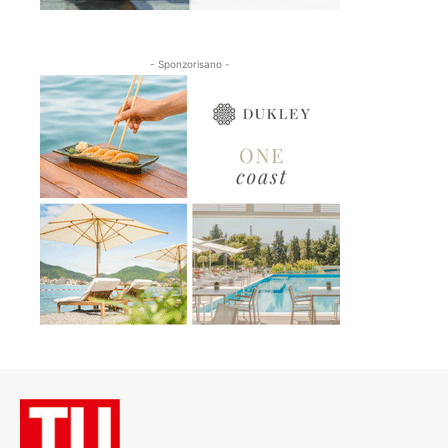
- Sponzorisano -