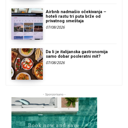
Airbnb nadmašio očekivanja –
hoteli rastu tri puta brže od
privatnog smeštaja
07/08/2026
Da li je italijanska gastronomija
samo dobar posleratni mit?
07/08/2026
- Sponzorisano -