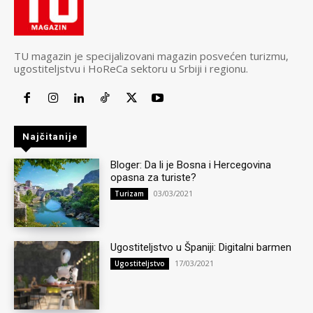
TU magazin je specijalizovani magazin posvećen turizmu,
ugostiteljstvu i HoReCa sektoru u Srbiji i regionu.
Najčitanije
Bloger: Da li je Bosna i Hercegovina
opasna za turiste?
03/03/2021
Turizam
Ugostiteljstvo u Španiji: Digitalni barmen
17/03/2021
Ugostiteljstvo