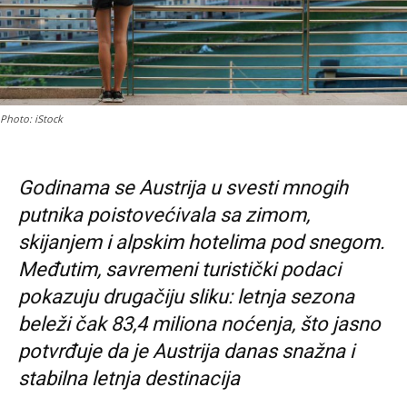
Photo: iStock
Godinama se Austrija u svesti mnogih
putnika poistovećivala sa zimom,
skijanjem i alpskim hotelima pod snegom.
Međutim, savremeni turistički podaci
pokazuju drugačiju sliku: letnja sezona
beleži čak 83,4 miliona noćenja, što jasno
potvrđuje da je Austrija danas snažna i
stabilna letnja destinacija