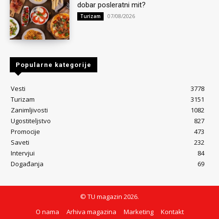
dobar posleratni mit?
07/08/2026
Turizam
Popularne kategorije
Vesti
3778
Turizam
3151
Zanimljivosti
1082
Ugostiteljstvo
827
Promocije
473
Saveti
232
Intervjui
84
Događanja
69
© TU magazin 2026.
O nama
Arhiva magazina
Marketing
Kontakt