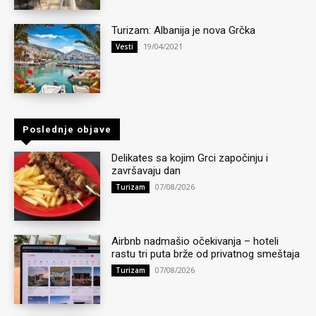
Turizam: Albanija je nova Grčka
19/04/2021
Vesti
Poslednje objave
Delikates sa kojim Grci započinju i
završavaju dan
07/08/2026
Turizam
Airbnb nadmašio očekivanja – hoteli
rastu tri puta brže od privatnog smeštaja
07/08/2026
Turizam