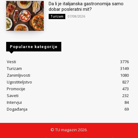
Da li je italijanska gastronomija samo
dobar posleratni mit?
07/08/2026
Turizam
Popularne kategorije
Vesti
3776
Turizam
3149
Zanimljivosti
1080
Ugostiteljstvo
827
Promocije
473
Saveti
232
Intervjui
84
Događanja
69
© TU magazin 2026.