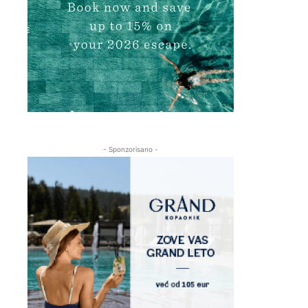
- Sponzorisano -