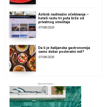
Airbnb nadmašio očekivanja –
hoteli rastu tri puta brže od
privatnog smeštaja
07/08/2026
Da li je italijanska gastronomija
samo dobar posleratni mit?
07/08/2026
- Sponzorisano -