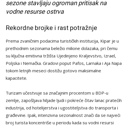
sezone stavljaju ogroman pritisak na
vodne resurse ostrva
Rekordne brojke i rast potražnje
Prema zvaničnim podacima turističkih institucija, Kipar je u
prethodnim sezonama beležio milione dolazaka, pri čemu
su ključna emitivna tržišta Ujedinjeno Kraljevstvo, Izrael,
Poljska i Nemačka. Gradovi poput Pafos, Larnaka i Aja Napa
tokom letnjih meseci dostižu gotovo maksimalne
kapacitete.
Turizam učestvuje sa značajnim procentom u BDP-u
zemlje, zapošljava hiljade ljudi i pokreće čitav lanac pratećih
industrija, od hotelijerstva i ugostiteljstva do transporta i
građevine. Ipak, intenzivna sezonalnost znači da se najveći
broj turista koncentriše u periodu kada su vodni resursi