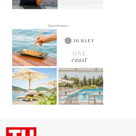
- Sponzorisano -