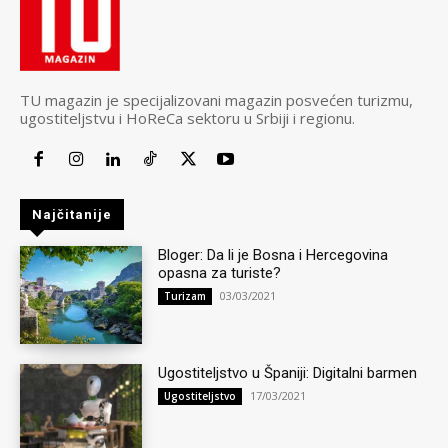
TU magazin je specijalizovani magazin posvećen turizmu,
ugostiteljstvu i HoReCa sektoru u Srbiji i regionu.
Najčitanije
Bloger: Da li je Bosna i Hercegovina
opasna za turiste?
03/03/2021
Turizam
Ugostiteljstvo u Španiji: Digitalni barmen
17/03/2021
Ugostiteljstvo