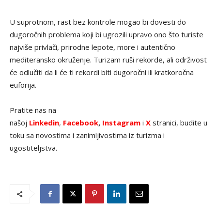
U suprotnom, rast bez kontrole mogao bi dovesti do
dugoročnih problema koji bi ugrozili upravo ono što turiste
najviše privlači, prirodne lepote, more i autentično
mediteransko okruženje. Turizam ruši rekorde, ali održivost
će odlučiti da li će ti rekordi biti dugoročni ili kratkoročna
euforija.
Pratite nas na
našoj
Linkedin
,
Facebook
,
Instagram
i
X
stranici, budite u
toku sa novostima i zanimljivostima iz turizma i
ugostiteljstva.