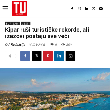
TURIZAM
VESTI
Kipar ruši turističke rekorde, ali
izazovi postaju sve veći
Od
Redakcija
02/03/2026
0
860