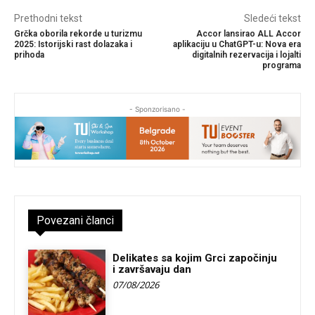
Prethodni tekst
Sledeći tekst
Grčka oborila rekorde u turizmu
Accor lansirao ALL Accor
2025: Istorijski rast dolazaka i
aplikaciju u ChatGPT-u: Nova era
prihoda
digitalnih rezervacija i lojalti
programa
- Sponzorisano -
Povezani članci
Delikates sa kojim Grci započinju
i završavaju dan
07/08/2026