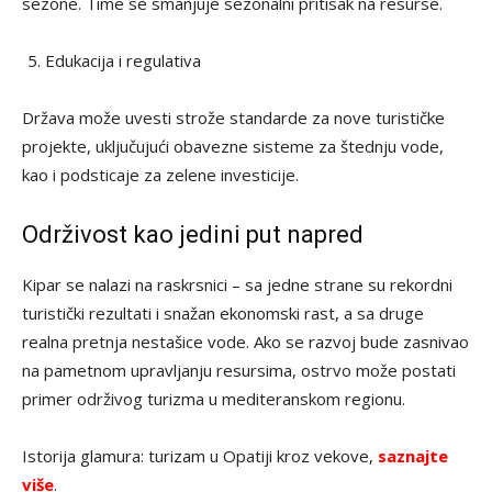
sezone. Time se smanjuje sezonalni pritisak na resurse.
Edukacija i regulativa
Država može uvesti strože standarde za nove turističke
projekte, uključujući obavezne sisteme za štednju vode,
kao i podsticaje za zelene investicije.
Održivost kao jedini put napred
Kipar se nalazi na raskrsnici – sa jedne strane su rekordni
turistički rezultati i snažan ekonomski rast, a sa druge
realna pretnja nestašice vode. Ako se razvoj bude zasnivao
na pametnom upravljanju resursima, ostrvo može postati
primer održivog turizma u mediteranskom regionu.
Istorija glamura: turizam u Opatiji kroz vekove,
saznajte
više
.