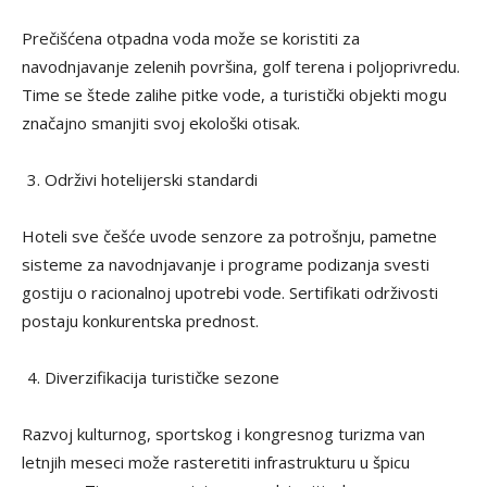
Prečišćena otpadna voda može se koristiti za
navodnjavanje zelenih površina, golf terena i poljoprivredu.
Time se štede zalihe pitke vode, a turistički objekti mogu
značajno smanjiti svoj ekološki otisak.
Održivi hotelijerski standardi
Hoteli sve češće uvode senzore za potrošnju, pametne
sisteme za navodnjavanje i programe podizanja svesti
gostiju o racionalnoj upotrebi vode. Sertifikati održivosti
postaju konkurentska prednost.
Diverzifikacija turističke sezone
Razvoj kulturnog, sportskog i kongresnog turizma van
letnjih meseci može rasteretiti infrastrukturu u špicu