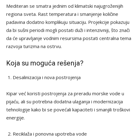
Mediteran se smatra jednim od klimatski najugroženijih
regiona sveta. Rast temperatura i smanjenje količine
padavina dodatno komplikuju situaciju. Projekcije pokazuju
da bi sušni periodi mogli postati duži i intenzivniji, što znači
da će upravljanje vodnim resursima postati centralna tema
razvoja turizma na ostrvu.
Koja su moguća rešenja?
Desalinizacija i nova postrojenja
Kipar već koristi postrojenja za preradu morske vode u
pijaću, ali su potrebna dodatna ulaganja i modernizacija
tehnologije kako bi se povećali kapaciteti i smanjili troškovi
energije.
Reciklaža i ponovna upotreba vode