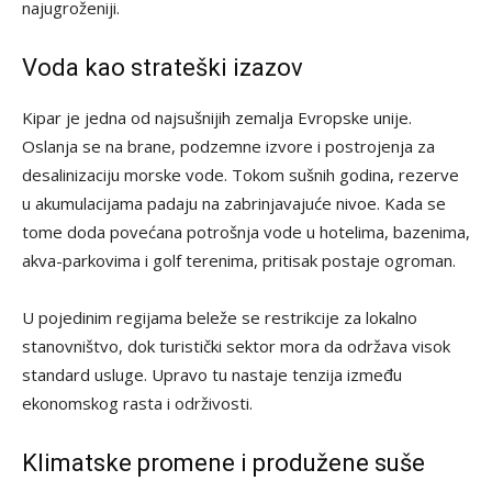
najugroženiji.
Voda kao strateški izazov
Kipar je jedna od najsušnijih zemalja Evropske unije.
Oslanja se na brane, podzemne izvore i postrojenja za
desalinizaciju morske vode. Tokom sušnih godina, rezerve
u akumulacijama padaju na zabrinjavajuće nivoe. Kada se
tome doda povećana potrošnja vode u hotelima, bazenima,
akva-parkovima i golf terenima, pritisak postaje ogroman.
U pojedinim regijama beleže se restrikcije za lokalno
stanovništvo, dok turistički sektor mora da održava visok
standard usluge. Upravo tu nastaje tenzija između
ekonomskog rasta i održivosti.
Klimatske promene i produžene suše