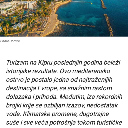
Photo: iStock
Turizam na Kipru poslednjih godina beleži
istorijske rezultate. Ovo mediteransko
ostrvo je postalo jedna od najtraženijih
destinacija Evrope, sa snažnim rastom
dolazaka i prihoda. Međutim, iza rekordnih
brojki krije se ozbiljan izazov, nedostatak
vode. Klimatske promene, dugotrajne
suše i sve veća potrošnja tokom turističke