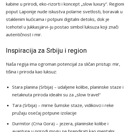
kabine u prirodi, eko-rizorti i koncept „slow luxury“. Regioni
poput Laponije nude iskustva polarne svetlosti, boravak u
staklenim kućicama i potpuni digitalni detoks, dok je
Icehotel u Jukkasjärvi-ju postao simbol luksuza koji znači
autentičnost i mir.
Inspiracija za Srbiju i region
Naša regija ima ogroman potencijal za sličan pristup: mir,
tišina i priroda kao luksuz:
Stara planina (Srbija) – udaljene kolibe, planinske staze i
netaknuta priroda idealni su za „slow travel“
Tara (Srbija) – mirne šumske staze, vidikovci i reke
pružaju osećaj potpune izolacije
Durmitor (Crna Gora) – jezera, planinske kolibe i
avanture u prirodi mogu se brendirati kao mentalni