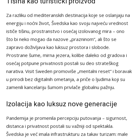
Tišina kao turistički proizvod
Za razliku od mediteranskih destinacija koje se oslanjaju na
energiju i noćni život, Švedska kao svoju najveću vrednost
ističe tišinu, prostranstvo i osećaj izolovanog mira – ono
što bi neko mogao da nazove „prazninom“, ali što se
zapravo doživljava kao luksuz prostora i slobode.
Prostrane šume, mirna jezera, kolibe daleko od gradova i
osećaj potpune privatnosti postali su deo strateškog
narativa. Visit Sweden promoviše „mentalni reset“ i boravak
u prirodi bez digitalnih ometanja, a priče o ljudima koji su
zamenili kancelariju šumom privlače globalnu pažnju.
Izolacija kao luksuz nove generacije
Pandemija je promenila percepciju putovanja – sigurnost,
distanca i privatnost postali su važniji od spektakla.
Švedska je već imala infrastrukturu za takav turizam: male