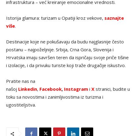
infrastruktura – već kreiranje emocionalne vrednosti.
Istorija glamura: turizam u Opatiji kroz vekove,
saznajte
više
.
Destinacije koje ne pokušavaju da budu najglasnije često
postanu – najpoželjnije. Srbija, Crna Gora, Slovenija i
Hrvatska imaju savršen teren da ispričaju svoje priče tišine
i izolacije, i da privuku turiste koji traže drugačije iskustvo.
Pratite nas na
našoj
Linkedin
,
Facebook
,
Instagram
i
X
stranici, budite u
toku sa novostima i zanimljivostima iz turizma i
ugostiteljstva.