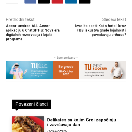
Prethodni tekst
Sledeći tekst
Accor lansirao ALL Accor
Izvolite sesti: Kako hoteli kroz
aplikaciju u ChatGPT-u: Nova era
F&B iskustva grade lojalnost i
digitalnih rezervacija i lojalti
povećavaju prihode?
programa
- Sponzorisano -
Povezani članci
Delikates sa kojim Grci započinju
i završavaju dan
07/08/2026