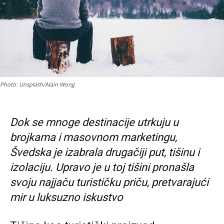
Photo: Unsplash/Alain Wong
Dok se mnoge destinacije utrkuju u
brojkama i masovnom marketingu,
Švedska je izabrala drugačiji put, tišinu i
izolaciju. Upravo je u toj tišini pronašla
svoju najjaču turističku priču, pretvarajući
mir u luksuzno iskustvo