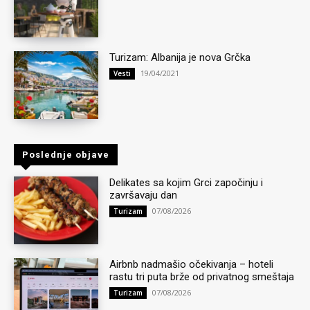
Turizam: Albanija je nova Grčka
19/04/2021
Vesti
Poslednje objave
Delikates sa kojim Grci započinju i
završavaju dan
07/08/2026
Turizam
Airbnb nadmašio očekivanja – hoteli
rastu tri puta brže od privatnog smeštaja
07/08/2026
Turizam