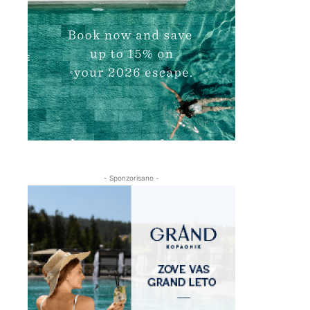
- Sponzorisano -