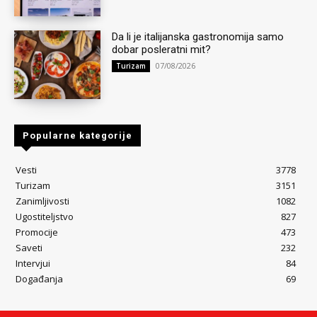
Da li je italijanska gastronomija samo
dobar posleratni mit?
07/08/2026
Turizam
Popularne kategorije
Vesti
3778
Turizam
3151
Zanimljivosti
1082
Ugostiteljstvo
827
Promocije
473
Saveti
232
Intervjui
84
Događanja
69