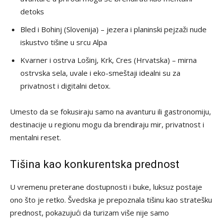
detoks
Bled i Bohinj (Slovenija) – jezera i planinski pejzaži nude
iskustvo tišine u srcu Alpa
Kvarner i ostrva Lošinj, Krk, Cres (Hrvatska) – mirna
ostrvska sela, uvale i eko-smeštaji idealni su za
privatnost i digitalni detox.
Umesto da se fokusiraju samo na avanturu ili gastronomiju,
destinacije u regionu mogu da brendiraju mir, privatnost i
mentalni reset.
Tišina kao konkurentska prednost
U vremenu preterane dostupnosti i buke, luksuz postaje
ono što je retko. Švedska je prepoznala tišinu kao stratešku
prednost, pokazujući da turizam više nije samo