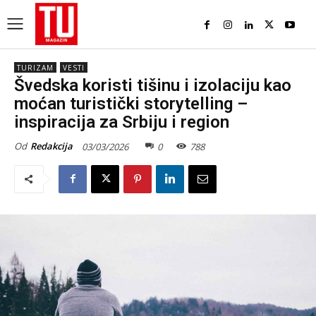
TURIZAM
VESTI
Švedska koristi tišinu i izolaciju kao
moćan turistički storytelling –
inspiracija za Srbiju i region
Od
Redakcija
03/03/2026
0
788