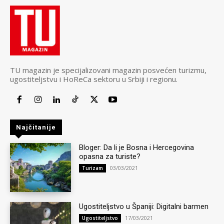
TU magazin je specijalizovani magazin posvećen turizmu,
ugostiteljstvu i HoReCa sektoru u Srbiji i regionu.
Najčitanije
Bloger: Da li je Bosna i Hercegovina
opasna za turiste?
03/03/2021
Turizam
Ugostiteljstvo u Španiji: Digitalni barmen
17/03/2021
Ugostiteljstvo