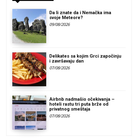
Da li znate da i Nemačka ima
svoje Meteore?
09/08/2026
Delikates sa kojim Grci započinju
i završavaju dan
07/08/2026
Airbnb nadmašio očekivanja –
hoteli rastu tri puta brže od
privatnog smeštaja
07/08/2026