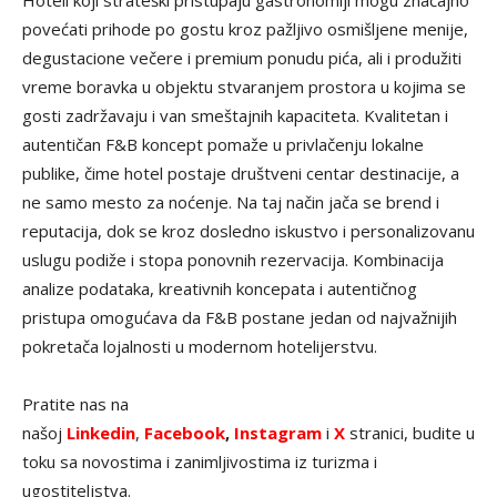
Hoteli koji strateški pristupaju gastronomiji mogu značajno
povećati prihode po gostu kroz pažljivo osmišljene menije,
degustacione večere i premium ponudu pića, ali i produžiti
vreme boravka u objektu stvaranjem prostora u kojima se
gosti zadržavaju i van smeštajnih kapaciteta. Kvalitetan i
autentičan F&B koncept pomaže u privlačenju lokalne
publike, čime hotel postaje društveni centar destinacije, a
ne samo mesto za noćenje. Na taj način jača se brend i
reputacija, dok se kroz dosledno iskustvo i personalizovanu
uslugu podiže i stopa ponovnih rezervacija. Kombinacija
analize podataka, kreativnih koncepata i autentičnog
pristupa omogućava da F&B postane jedan od najvažnijih
pokretača lojalnosti u modernom hotelijerstvu.
Pratite nas na
našoj
Linkedin
,
Facebook
,
Instagram
i
X
stranici, budite u
toku sa novostima i zanimljivostima iz turizma i
ugostiteljstva.