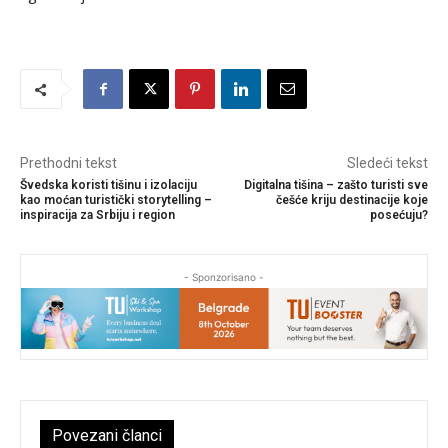
Prethodni tekst
Sledeći tekst
Švedska koristi tišinu i izolaciju
Digitalna tišina – zašto turisti sve
kao moćan turistički storytelling –
češće kriju destinacije koje
inspiracija za Srbiju i region
posećuju?
- Sponzorisano -
Povezani članci