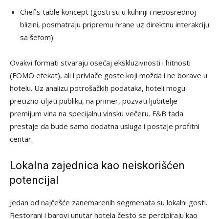
Chef’s table koncept (gosti su u kuhinji i neposrednoj
blizini, posmatraju pripremu hrane uz direktnu interakciju
sa šefom)
Ovakvi formati stvaraju osećaj ekskluzivnosti i hitnosti
(FOMO efekat), ali i privlače goste koji možda i ne borave u
hotelu. Uz analizu potrošačkih podataka, hoteli mogu
precizno ciljati publiku, na primer, pozvati ljubitelje
premijum vina na specijalnu vinsku večeru. F&B tada
prestaje da bude samo dodatna usluga i postaje profitni
centar.
Lokalna zajednica kao neiskorišćen
potencijal
Jedan od najčešće zanemarenih segmenata su lokalni gosti.
Restorani i barovi unutar hotela često se percipiraju kao