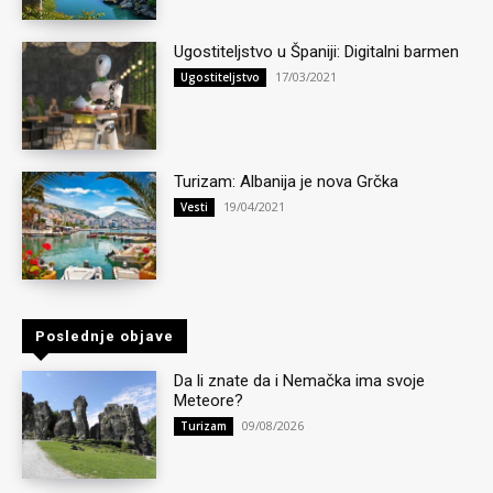
Ugostiteljstvo u Španiji: Digitalni barmen
17/03/2021
Ugostiteljstvo
Turizam: Albanija je nova Grčka
19/04/2021
Vesti
Poslednje objave
Da li znate da i Nemačka ima svoje
Meteore?
09/08/2026
Turizam