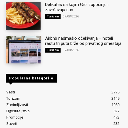
Delikates sa kojim Grci započinju i
završavaju dan
07/08/2026
Turizam
Airbnb nadmašio očekivanja – hoteli
rastu tri puta brže od privatnog smeštaja
07/08/2026
Turizam
Popularne kategorije
Vesti
3776
Turizam
3149
Zanimljivosti
1080
Ugostiteljstvo
827
Promocije
473
Saveti
232