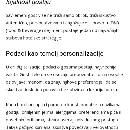
lojalnost gostiju
Savremeni gost više ne traži samo obrok, traži iskustvo.
Autentično, personalizovano i angažujuće. Upravo tu F&B
(food & beverage) segment postaje jedan od najvažnijih
stubova hotelske strategije.
Podaci kao temelj personalizacije
U eri digitalizacije, podaci o gostima postaju najvrednija
valuta. Gosti žele da se osećaju prepoznato – da ih osoblje
oslovljava imenom, da znaju njihove preferencije i da se
iskustvo dosledno ponavlja bez obzira na lokaciju hotela.
Kada hotel prikuplja i pametno koristi podatke o navikama
gostiju, omiljenim jelima, alergijama, preferencijama pića ili
posebnim prilikama, stvara osećaj individualnog pristupa.
Takva pažljivo kurirana iskustva povećavaju verovatnoću