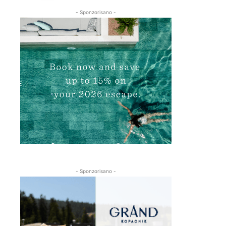
- Sponzorisano -
- Sponzorisano -