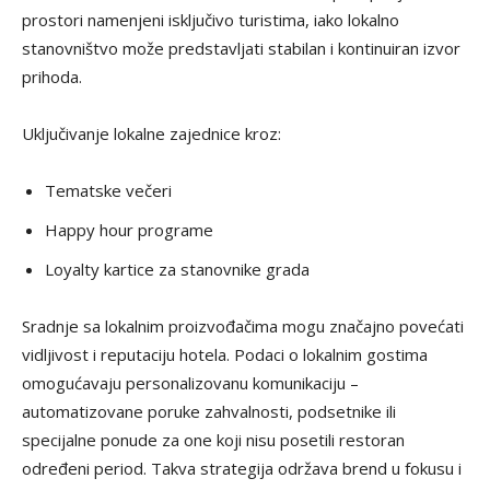
prostori namenjeni isključivo turistima, iako lokalno
stanovništvo može predstavljati stabilan i kontinuiran izvor
prihoda.
Uključivanje lokalne zajednice kroz:
Tematske večeri
Happy hour programe
Loyalty kartice za stanovnike grada
Sradnje sa lokalnim proizvođačima mogu značajno povećati
vidljivost i reputaciju hotela. Podaci o lokalnim gostima
omogućavaju personalizovanu komunikaciju –
automatizovane poruke zahvalnosti, podsetnike ili
specijalne ponude za one koji nisu posetili restoran
određeni period. Takva strategija održava brend u fokusu i