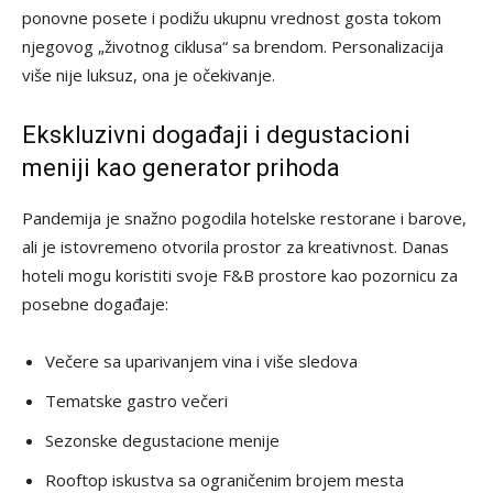
ponovne posete i podižu ukupnu vrednost gosta tokom
njegovog „životnog ciklusa“ sa brendom. Personalizacija
više nije luksuz, ona je očekivanje.
Ekskluzivni događaji i degustacioni
meniji kao generator prihoda
Pandemija je snažno pogodila hotelske restorane i barove,
ali je istovremeno otvorila prostor za kreativnost. Danas
hoteli mogu koristiti svoje F&B prostore kao pozornicu za
posebne događaje:
Večere sa uparivanjem vina i više sledova
Tematske gastro večeri
Sezonske degustacione menije
Rooftop iskustva sa ograničenim brojem mesta