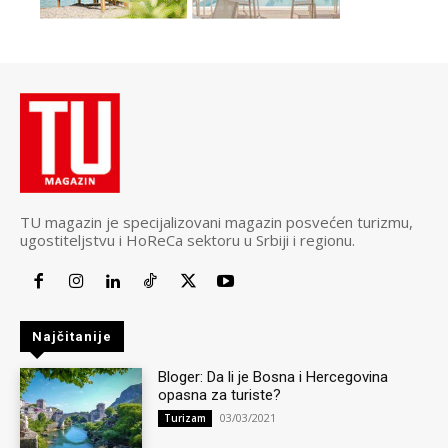
TU magazin je specijalizovani magazin posvećen turizmu,
ugostiteljstvu i HoReCa sektoru u Srbiji i regionu.
Najčitanije
Bloger: Da li je Bosna i Hercegovina
opasna za turiste?
03/03/2021
Turizam