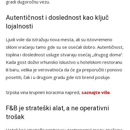
gradi dugoročnu vezu.
Autentičnost i doslednost kao ključ
lojalnosti
Ljudi vole da istražuju nova mesta, ali su istovremeno
skloni vraćanju tamo gde su se osećali dobro. Autentičnost,
toplina i doslednost usluge stvaraju osećaj „drugog doma“.
Kada gost doživi vrhunsko iskustvo u hotelskom restoranu
ili baru, velika je verovatnoća da će ga preporučiti i ponovo
posetiti, čak i u drugom gradu gde isti brend posluje.
Srpska vina krupnim koracima napred,
saznajte više
.
F&B je strateški alat, a ne operativni
trošak