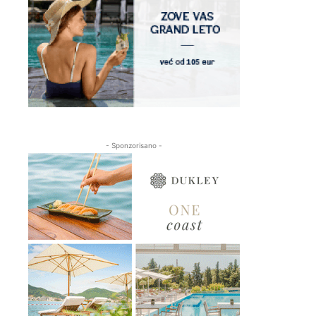
- Sponzorisano -