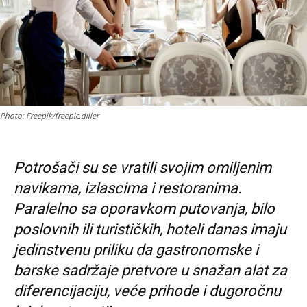
Photo: Freepik/freepic.diller
Potrošači su se vratili svojim omiljenim
navikama, izlascima i restoranima.
Paralelno sa oporavkom putovanja, bilo
poslovnih ili turističkih, hoteli danas imaju
jedinstvenu priliku da gastronomske i
barske sadržaje pretvore u snažan alat za
diferencijaciju, veće prihode i dugoročnu