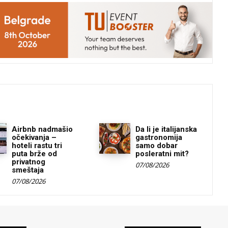
Airbnb nadmašio
Da li je italijanska
očekivanja –
gastronomija
hoteli rastu tri
samo dobar
puta brže od
posleratni mit?
privatnog
07/08/2026
smeštaja
07/08/2026