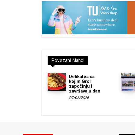
Povezani članci
Delikates sa
kojim Grci
započinju i
završavaju dan
07/08/2026