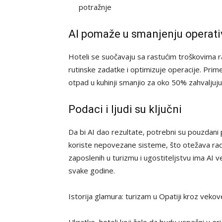
potražnje
AI pomaže u smanjenju operati
Hoteli se suočavaju sa rastućim troškovima 
rutinske zadatke i optimizuje operacije. Prim
otpad u kuhinji smanjio za oko 50% zahvaljujuć
Podaci i ljudi su ključni
Da bi AI dao rezultate, potrebni su pouzdani 
koriste nepovezane sisteme, što otežava rad
zaposlenih u turizmu i ugostiteljstvu ima AI 
svake godine.
Istorija glamura: turizam u Opatiji kroz veko