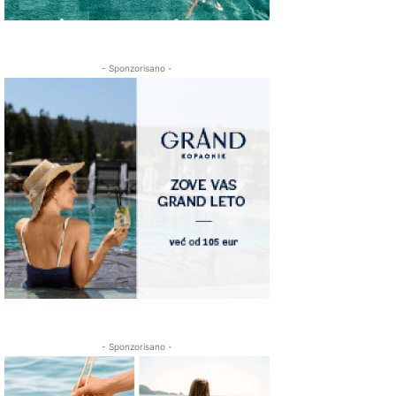
- Sponzorisano -
- Sponzorisano -