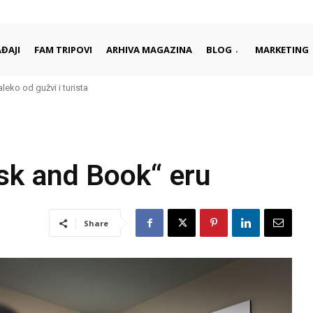
ĐAJI
FAM TRIPOVI
ARHIVA MAGAZINA
BLOG
MARKETING
aleko od gužvi i turista
Ask and Book“ eru
Share