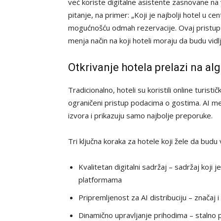
već koriste digitalne asistente zasnovane na v
pitanje, na primer: „Koji je najbolji hotel u c
mogućnošću odmah rezervacije. Ovaj pristup
menja način na koji hoteli moraju da budu vidlji
Otkrivanje hotela prelazi na a
Tradicionalno, hoteli su koristili online turist
ograničeni pristup podacima o gostima. AI menj
izvora i prikazuju samo najbolje preporuke.
Tri ključna koraka za hotele koji žele da budu v
Kvalitetan digitalni sadržaj – sadržaj koji j
platformama
Pripremljenost za AI distribuciju – značaj 
Dinamično upravljanje prihodima – stalno 