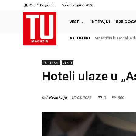
C
21.3
Belgrade
Sub. 8. avgust, 2026
VESTI
INTERVJUI
B2B DOGA
AKTUELNO
Autentični biser Italije d
TURIZAM
VESTI
Hoteli ulaze u „
Od
Redakcija
12/03/2026
0
800