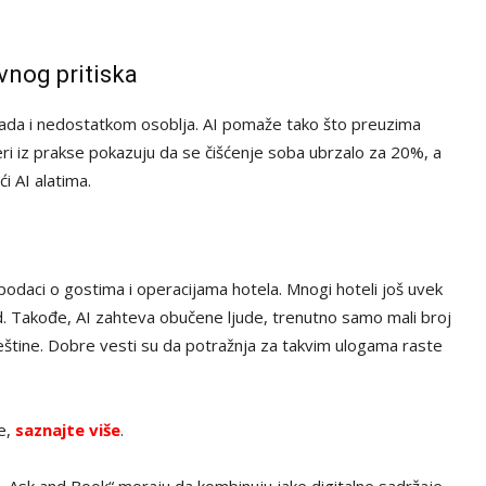
vnog pritiska
rada i nedostatkom osoblja. AI pomaže tako što preuzima
eri iz prakse pokazuju da se čišćenje soba ubrzalo za 20%, a
i AI alatima.
podaci o gostima i operacijama hotela. Mnogi hoteli još uvek
. Takođe, AI zahteva obučene ljude, trenutno samo mali broj
veštine. Dobre vesti su da potražnja za takvim ulogama raste
ve,
saznajte više
.