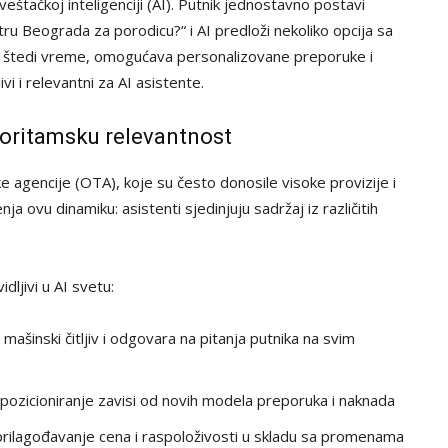
eštačkoj inteligenciji (AI). Putnik jednostavno postavi
entru Beograda za porodicu?“ i AI predloži nekoliko opcija sa
 štedi vreme, omogućava personalizovane preporuke i
vi i relevantni za AI asistente.
lgoritamsku relevantnost
ičke agencije (OTA), koje su često donosile visoke provizije i
a ovu dinamiku: asistenti sjedinjuju sadržaj iz različitih
idljivi u AI svetu:
e mašinski čitljiv i odgovara na pitanja putnika na svim
i pozicioniranje zavisi od novih modela preporuka i naknada
prilagođavanje cena i raspoloživosti u skladu sa promenama