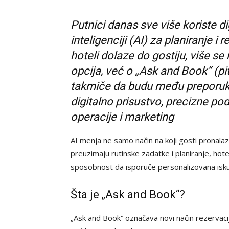
Putnici danas sve više koriste d
inteligenciji (AI) za planiranje i
hoteli dolaze do gostiju, više se
opcija, već o „Ask and Book“ (pita
takmiče da budu među preporuk
digitalno prisustvo, precizne po
operacije i marketing
AI menja ne samo način na koji gosti pronalaz
preuzimaju rutinske zadatke i planiranje, hote
sposobnost da isporuče personalizovana isk
Šta je „Ask and Book“?
„Ask and Book“ označava novi način rezervacije