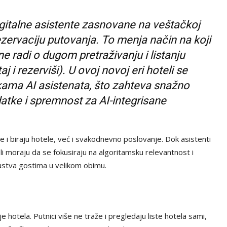
igitalne asistente zasnovane na veštačkoj
 rezervaciju putovanja. To menja način na koji
 ne radi o dugom pretraživanju i listanju
j i rezerviši). U ovoj novoj eri hoteli se
ama AI asistenata, što zahteva snažno
datke i spremnost za AI-integrisane
e i biraju hotele, već i svakodnevno poslovanje. Dok asistenti
li moraju da se fokusiraju na algoritamsku relevantnost i
ustva gostima u velikom obimu.
 hotela. Putnici više ne traže i pregledaju liste hotela sami,