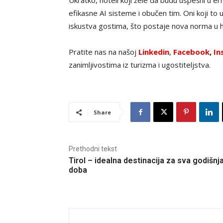
Ukratko, hoteli koji žele da budu uspešni u e
efikasne AI sisteme i obučen tim. Oni koji to 
iskustva gostima, što postaje nova norma u h
Pratite nas na našoj
Linkedin
,
Facebook
,
In
zanimljivostima iz turizma i ugostiteljstva.
Share
Prethodni tekst
Tirol – idealna destinacija za sva godišnj
doba