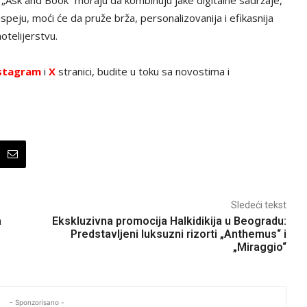
ri „Ask and Book“ moraju da kombinuju jake digitalne sadržaje,
uspeju, moći će da pruže brža, personalizovanija i efikasnija
otelijerstvu.
stagram
i
X
stranici, budite u toku sa novostima i
Sledeći tekst
a
Ekskluzivna promocija Halkidikija u Beogradu:
Predstavljeni luksuzni rizorti „Anthemus“ i
„Miraggio“
- Sponzorisano -