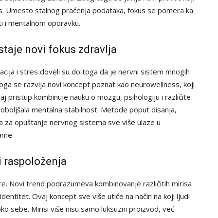
ans. Umesto stalnog praćenja podataka, fokus se pomera ka
i i mentalnom oporavku.
taje novi fokus zdravlja
lacija i stres doveli su do toga da je nervni sistem mnogih
toga se razvija novi koncept poznat kao neurowellness, koji
aj pristup kombinuje nauku o mozgu, psihologiju i različite
poboljšala mentalna stabilnost. Metode poput disanja,
ja za opuštanje nervnog sistema sve više ulaze u
rame.
 i raspoloženja
re. Novi trend podrazumeva kombinovanje različitih mirisa
 identitet. Ovaj koncept sve više utiče na način na koji ljudi
oko sebe. Mirisi više nisu samo luksuzni proizvod, već