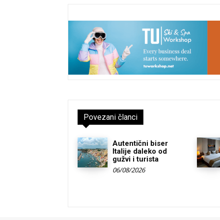
Povezani članci
Autentični biser
Italije daleko od
gužvi i turista
06/08/2026