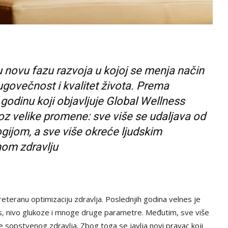
 u novu fazu razvoja u kojoj se menja način
dugovečnost i kvalitet života. Prema
godinu koji objavljuje Global Wellness
roz velike promene: sve više se udaljava od
gijom, a sve više okreće ljudskim
nom zdravlju
reteranu optimizaciju zdravlja. Poslednjih godina velnes je
ls, nivo glukoze i mnoge druge parametre. Međutim, sve više
e sopstvenog zdravlja. Zbog toga se javlja novi pravac koji