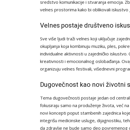
sredstvo komunikacije i stvaranja emocija. Zb
velnes prostorima kako bi oblikovali iskustvo 
Velnes postaje društveno isku
Sve više ljudi traži velnes koji uključuje zajedn
okupljanja koja kombinuju muziku, ples, pokre
individualne aktivnosti u zajedničko iskustvo. C
kreativnosti i emocionalnog oslobađanja. Ovaj
organizuju velnes festivali, višednevni progra
Dugovečnost kao novi životni s
Tema dugovečnosti postaje jedan od centralni
fokusiraju samo na produženje života, već na
novi koncepti poput stambenih zajednica koje
integrišu medicinske usluge, dijagnostiku, teh
da zdravlje ne bude samo deo povremenog o