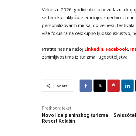
Velnes u 2026. godini ulazi u novu fazu u kojo
sistem koji uključuje emocije, zajednicu, tehn
personalizovanih mirisa, do velnesu festivala
više fokusira na celokupno ljudsko iskustvo, n
Pratite nas na našoj
Linkedin
,
Facebook
,
In
zanimljivostima iz turizma i ugostiteljstva.
Share
Prethodni tekst
Novo lice planinskog turizma – Swissôtel
Resort Kolašin