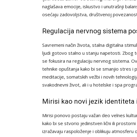
naglašava emocije, iskustvo i unutrašnji bal
osećaju zadovoljstva, društvenoj povezanost
Regulacija nervnog sistema pos
Savremeni način života, stalna digitalna stimu
ljudi gotovo stalno u stanju napetosti. Zbog 
se fokusira na regulaciju nervnog sistema. Ov
tehnike opuštanja kako bi se smanjio stres i 
meditacije, somatskih vežbi i novih tehnologi
svakodnevni život, ali i u hotelske i spa prog
Mirisi kao novi jezik identiteta
Mirisi ponovo postaju važan deo velnes kultu
kako bi se stvorio jedinstven lični ili prostorni
izražavaju raspoloženje i oblikuju atmosferu 