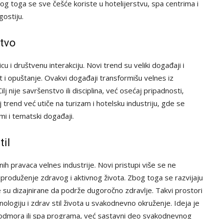
og toga se sve češće koriste u hotelijerstvu, spa centrima i
gostiju.
stvo
icu i društvenu interakciju. Novi trend su veliki događaji i
t i opuštanje. Ovakvi događaji transformišu velnes iz
ilj nije savršenstvo ili disciplina, već osećaj pripadnosti,
 trend već utiče na turizam i hotelsku industriju, gde se
mi i tematski događaji.
til
h pravaca velnes industrije. Novi pristupi više se ne
 produženje zdravog i aktivnog života. Zbog toga se razvijaju
 su dizajnirane da podrže dugoročno zdravlje. Takvi prostori
nologiju i zdrav stil života u svakodnevno okruženje. Ideja je
dmora ili spa programa, već sastavni deo svakodnevnog