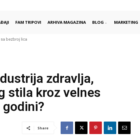
ĐAJI
FAM TRIPOVI
ARHIVA MAGAZINA
BLOG
MARKETING
 bezbroj lica
 – Šarm Rodosa i elegancija Domes rizorta
ustrija zdravlja,
g stila kroz velnes
 godini?
Share