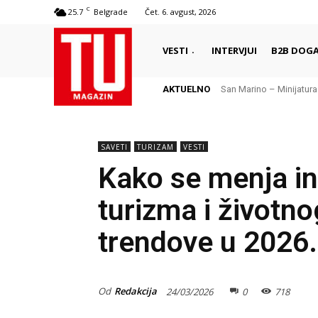
C
25.7
Belgrade
Čet. 6. avgust, 2026
VESTI
INTERVJUI
B2B DOGA
AKTUELNO
San Marino – Minijatura sa
Odmor na ostrvu sunca
SAVETI
TURIZAM
VESTI
Kako se menja ind
turizma i životno
trendove u 2026.
Od
Redakcija
24/03/2026
0
718