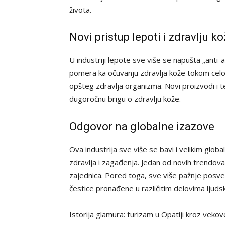
života.
Novi pristup lepoti i zdravlju k
U industriji lepote sve više se napušta „anti
pomera ka očuvanju zdravlja kože tokom celo
opšteg zdravlja organizma. Novi proizvodi i t
dugoročnu brigu o zdravlju kože.
Odgovor na globalne izazove
Ova industrija sve više se bavi i velikim gl
zdravlja i zagađenja. Jedan od novih trendova j
zajednica. Pored toga, sve više pažnje posveć
čestice pronađene u različitim delovima ljuds
Istorija glamura: turizam u Opatiji kroz veko