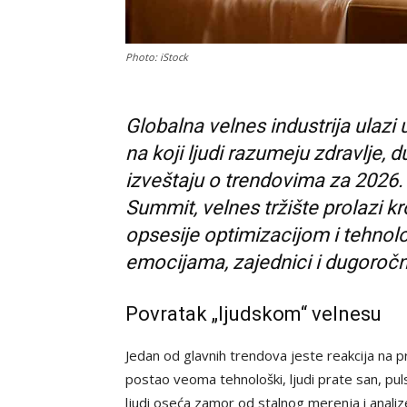
Photo: iStock
Globalna velnes industrija ulazi
na koji ljudi razumeju zdravlje, 
izveštaju o trendovima za 2026. 
Summit, velnes tržište prolazi k
opsesije optimizacijom i tehnolo
emocijama, zajednici i dugoroč
Povratak „ljudskom“ velnesu
Jedan od glavnih trendova jeste reakcija na p
postao veoma tehnološki, ljudi prate san, pu
ljudi oseća zamor od stalnog merenja i analiz