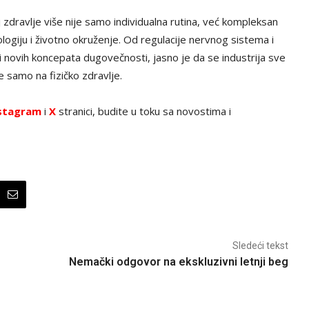
j zdravlje više nije samo individualna rutina, već kompleksan
ologiju i životno okruženje. Od regulacije nervnog sistema i
 i novih koncepata dugovečnosti, jasno je da se industrija sve
e samo na fizičko zdravlje.
stagram
i
X
stranici, budite u toku sa novostima i
Sledeći tekst
Nemački odgovor na ekskluzivni letnji beg