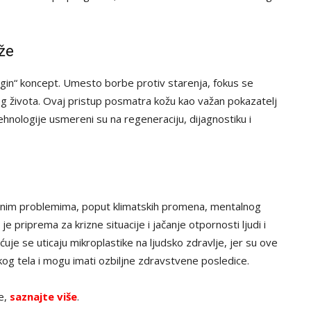
ože
-agin“ koncept. Umesto borbe protiv starenja, fokus se
g života. Ovaj pristup posmatra kožu kao važan pokazatelj
ehnologije usmereni su na regeneraciju, dijagnostiku i
obalnim problemima, poput klimatskih promena, mentalnog
e priprema za krizne situacije i jačanje otpornosti ljudi i
uje se uticaju mikroplastike na ljudsko zdravlje, jer su ove
kog tela i mogu imati ozbiljne zdravstvene posledice.
ve,
saznajte više
.