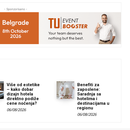
- Sponzorisano -
Više od estetike
Benefiti za
– kako dobar
zaposlene:
dizajn hotela
Saradnja sa
direktno podiže
hotelima i
cene noćenja?
destinacijama u
regionu
06/08/2026
06/08/2026