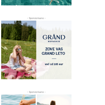
- Sponzorisano -
- Sponzorisano -