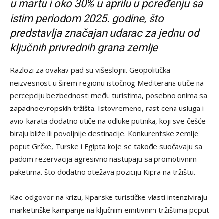
u martu i oko 30% u aprilu u poređenju sa
istim periodom 2025. godine, što
predstavlja značajan udarac za jednu od
ključnih privrednih grana zemlje
Razlozi za ovakav pad su višeslojni. Geopolitička
neizvesnost u širem regionu istočnog Mediterana utiče na
percepciju bezbednosti među turistima, posebno onima sa
zapadnoevropskih tržišta. Istovremeno, rast cena usluga i
avio-karata dodatno utiče na odluke putnika, koji sve češće
biraju bliže ili povoljnije destinacije. Konkurentske zemlje
poput Grčke, Turske i Egipta koje se takođe suočavaju sa
padom rezervacija agresivno nastupaju sa promotivnim
paketima, što dodatno otežava poziciju Kipra na tržištu.
Kao odgovor na krizu, kiparske turističke vlasti intenziviraju
marketinške kampanje na ključnim emitivnim tržištima poput