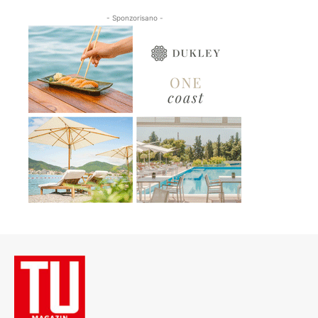
- Sponzorisano -