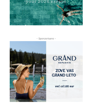
- Sponzorisano -