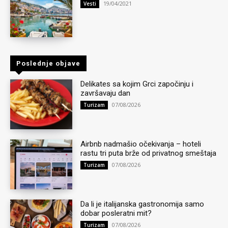
19/04/2021
Vesti
Poslednje objave
Delikates sa kojim Grci započinju i
završavaju dan
07/08/2026
Turizam
Airbnb nadmašio očekivanja – hoteli
rastu tri puta brže od privatnog smeštaja
07/08/2026
Turizam
Da li je italijanska gastronomija samo
dobar posleratni mit?
07/08/2026
Turizam