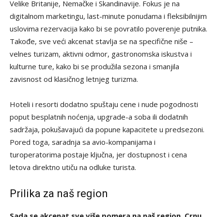
Velike Britanije, Nemačke i Skandinavije. Fokus je na
digitalnom marketingu, last-minute ponudama i fleksibilnijim
uslovima rezervacija kako bi se povratilo poverenje putnika.
Takođe, sve veći akcenat stavlja se na specifične niše –
velnes turizam, aktivni odmor, gastronomska iskustva i
kulturne ture, kako bi se produžila sezona i smanjila
zavisnost od klasičnog letnjeg turizma.
Hoteli i resorti dodatno spuštaju cene i nude pogodnosti
poput besplatnih noćenja, upgrade-a soba ili dodatnih
sadržaja, pokušavajući da popune kapacitete u predsezoni.
Pored toga, saradnja sa avio-kompanijama i
turoperatorima postaje ključna, jer dostupnost i cena
letova direktno utiču na odluke turista.
Prilika za naš region
Sada se akcenat sve više pomera na naš region, Crnu