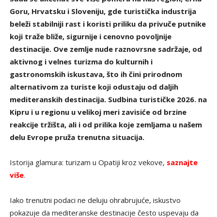
Goru, Hrvatsku i Sloveniju, gde turistička industrija
beleži stabilniji rast i koristi priliku da privuče putnike
koji traže bliže, sigurnije i cenovno povoljnije
destinacije. Ove zemlje nude raznovrsne sadržaje, od
aktivnog i velnes turizma do kulturnih i
gastronomskih iskustava, što ih čini prirodnom
alternativom za turiste koji odustaju od daljih
mediteranskih destinacija. Sudbina turističke 2026. na
Kipru i u regionu u velikoj meri zavisiće od brzine
reakcije tržišta, ali i od prilika koje zemljama u našem
delu Evrope pruža trenutna situacija.
Istorija glamura: turizam u Opatiji kroz vekove,
saznajte
više
.
Iako trenutni podaci ne deluju ohrabrujuće, iskustvo
pokazuje da mediteranske destinacije često uspevaju da