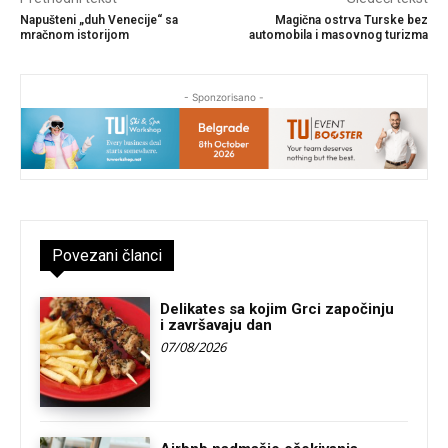
Napušteni „duh Venecije“ sa
Magična ostrva Turske bez
mračnom istorijom
automobila i masovnog turizma
- Sponzorisano -
Povezani članci
Delikates sa kojim Grci započinju
i završavaju dan
07/08/2026