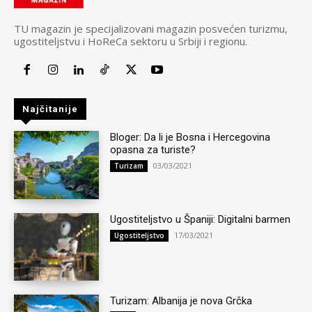
TU magazin je specijalizovani magazin posvećen turizmu,
ugostiteljstvu i HoReCa sektoru u Srbiji i regionu.
Najčitanije
Bloger: Da li je Bosna i Hercegovina
opasna za turiste?
03/03/2021
Turizam
Ugostiteljstvo u Španiji: Digitalni barmen
17/03/2021
Ugostiteljstvo
Turizam: Albanija je nova Grčka