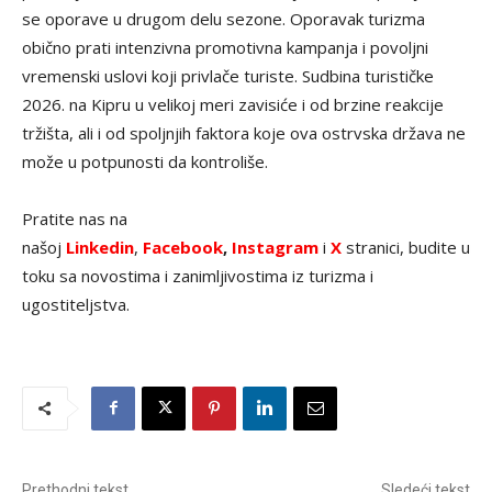
se oporave u drugom delu sezone. Oporavak turizma
obično prati intenzivna promotivna kampanja i povoljni
vremenski uslovi koji privlače turiste. Sudbina turističke
2026. na Kipru u velikoj meri zavisiće i od brzine reakcije
tržišta, ali i od spoljnjih faktora koje ova ostrvska država ne
može u potpunosti da kontroliše.
Pratite nas na
našoj
Linkedin
,
Facebook
,
Instagram
i
X
stranici, budite u
toku sa novostima i zanimljivostima iz turizma i
ugostiteljstva.
Prethodni tekst
Sledeći tekst