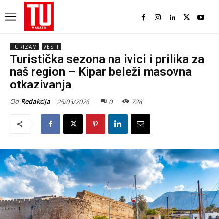
TURIZAM
VESTI
Turistička sezona na ivici i prilika za
naš region – Kipar beleži masovna
otkazivanja
Od
Redakcija
25/03/2026
0
728