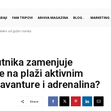
ĐAJI
FAM TRIPOVI
ARHIVA MAGAZINA
BLOG
MARKETING
aleko od gužvi i turista
utnika zamenjuje
e na plaži aktivnim
vanture i adrenalina?
Share