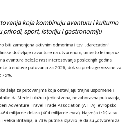
utovanja koja kombinuju avanturu i kulturno
 prirodi, sport, istoriju i gastronomiju
oro biti zamenjena aktivnim odmorima i tzv. „darecation“
alinske doživljaje i avanture na otvorenom, umesto ležanja uz
puna avantura beleže rast interesovanja poslednjih godina.
veće trendove putovanja za 2026, dok su pretrage vezane za
ak 75%.
ka želja za putovanjima koja ostavljaju trajne uspomene i
utnike da štede i ulažu u jedinstvena, nezaboravna putovanja,
ceni Adventure Travel Trade Association (ATTA), evropsko
464 milijarde dolara (404 milijarde evra). Najveća tržišta su
i Velika Britanija, a 73% putnika izjavilo je da su „otvoreni za