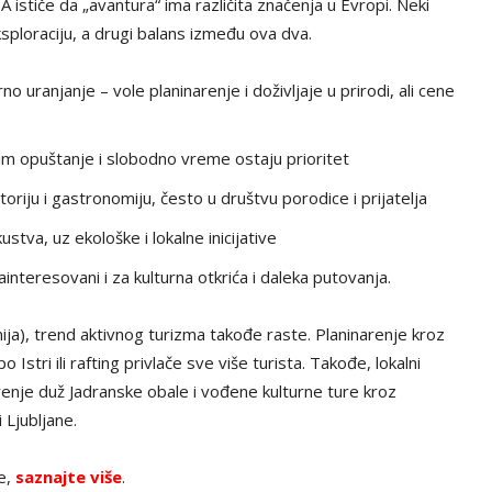
 ističe da „avantura“ ima različita značenja u Evropi. Neki
eksploraciju, a drugi balans između ova dva.
o uranjanje – vole planinarenje i doživljaje u prirodi, ali cene
im opuštanje i slobodno vreme ostaju prioritet
storiju i gastronomiju, često u društvu porodice i prijatelja
kustva, uz ekološke i lokalne inicijative
 zainteresovani i za kulturna otkrića i daleka putovanja.
nija), trend aktivnog turizma takođe raste. Planinarenje kroz
 Istri ili rafting privlače sve više turista. Takođe, lokalni
drenje duž Jadranske obale i vođene kulturne ture kroz
 Ljubljane.
ve,
saznajte više
.