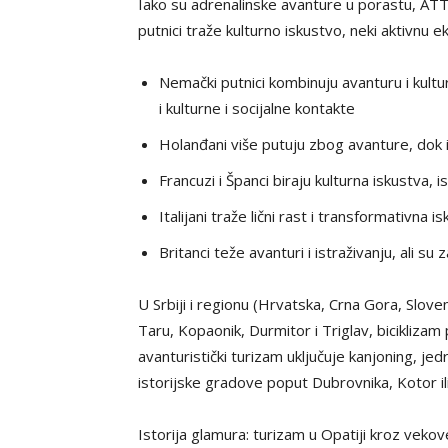
Iako su adrenalinske avanture u porastu, ATTA
putnici traže kulturno iskustvo, neki aktivnu 
Nemački putnici kombinuju avanturu i kulturn
i kulturne i socijalne kontakte
Holanđani više putuju zbog avanture, dok 
Francuzi i Španci biraju kulturna iskustva, i
Italijani traže lični rast i transformativna is
Britanci teže avanturi i istraživanju, ali su
U Srbiji i regionu (Hrvatska, Crna Gora, Slove
Taru, Kopaonik, Durmitor i Triglav, biciklizam po
avanturistički turizam uključuje kanjoning, je
istorijske gradove poput Dubrovnika, Kotor ili
Istorija glamura: turizam u Opatiji kroz veko