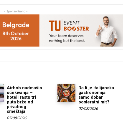
- Sponzorisano -
Airbnb nadmašio
Da li je italijanska
očekivanja –
gastronomija
hoteli rastu tri
samo dobar
puta brže od
posleratni mit?
privatnog
07/08/2026
smeštaja
07/08/2026