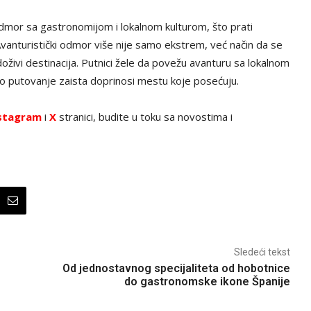
odmor sa gastronomijom i lokalnom kulturom, što prati
Avanturistički odmor više nije samo ekstrem, već način da se
ivi destinacija. Putnici žele da povežu avanturu sa lokalnom
vo putovanje zaista doprinosi mestu koje posećuju.
stagram
i
X
stranici, budite u toku sa novostima i
Sledeći tekst
Od jednostavnog specijaliteta od hobotnice
do gastronomske ikone Španije