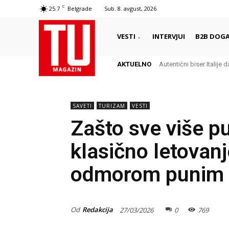
C
25.7
Belgrade
Sub. 8. avgust, 2026
VESTI
INTERVJUI
B2B DOGA
AKTUELNO
Autentični biser Italije d
SAVETI
TURIZAM
VESTI
Zašto sve više p
klasično letovanj
odmorom punim a
Od
Redakcija
27/03/2026
0
769