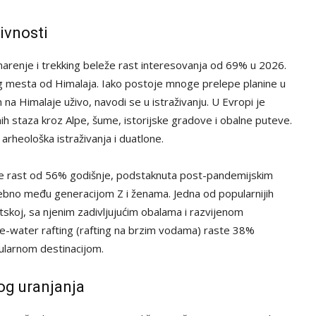
ivnosti
arenje i trekking beleže rast interesovanja od 69% u 2026.
šeg mesta od Himalaja. Iako postoje mnoge prelepe planine u
a Himalaje uživo, navodi se u istraživanju. U Evropi je
 staza kroz Alpe, šume, istorijske gradove i obalne puteve.
 arheološka istraživanja i duatlone.
eže rast od 56% godišnje, podstaknuta post-pandemijskim
sebno među generacijom Z i ženama. Jedna od popularnijih
vatskoj, sa njenim zadivljujućim obalama i razvijenom
te-water rafting (rafting na brzim vodama) raste 38%
ularnom destinacijom.
nog uranjanja