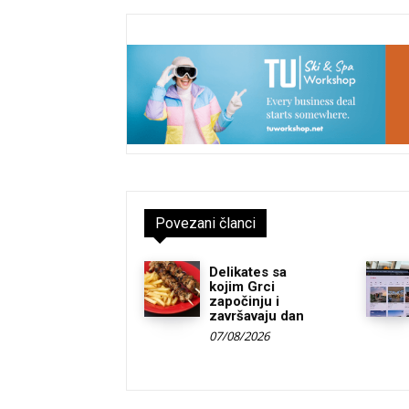
Povezani članci
Delikates sa
kojim Grci
započinju i
završavaju dan
07/08/2026