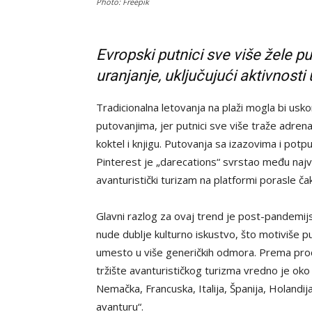
Photo: Freepik
Evropski putnici sve više žele p
uranjanje, uključujući aktivnosti u
Tradicionalna letovanja na plaži mogla bi usk
putovanjima, jer putnici sve više traže adren
koktel i knjigu. Putovanja sa izazovima i pot
Pinterest je „darecations“ svrstao među naj
avanturistički turizam na platformi porasle č
Glavni razlog za ovaj trend je post-pandemijs
nude dublje kulturno iskustvo, što motiviše p
umesto u više generičkih odmora. Prema pro
tržište avanturističkog turizma vredno je oko 
Nemačka, Francuska, Italija, Španija, Holandija 
avanturu“.