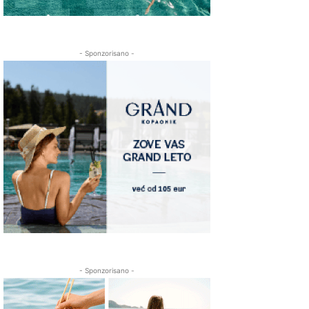
- Sponzorisano -
- Sponzorisano -