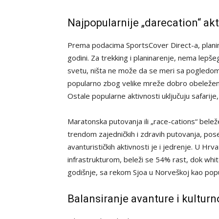
Najpopularnije „darecation“ akt
Prema podacima SportsCover Direct-a, planin
godini. Za trekking i planinarenje, nema lep
svetu, ništa ne može da se meri sa pogledom n
popularno zbog velike mreže dobro obeleženih
Ostale popularne aktivnosti uključuju safarije,
Maratonska putovanja ili „race-cations“ bel
trendom zajedničkih i zdravih putovanja, po
avanturističkih aktivnosti je i jedrenje. U Hr
infrastrukturom, beleži se 54% rast, dok whi
godišnje, sa rekom Sjoa u Norveškoj kao pop
Balansiranje avanture i kultur