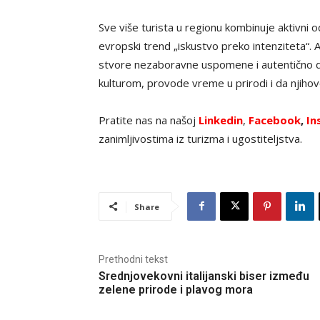
Sve više turista u regionu kombinuje aktivni 
evropski trend „iskustvo preko intenziteta“. 
stvore nezaboravne uspomene i autentično dož
kulturom, provode vreme u prirodi i da njiho
Pratite nas na našoj
Linkedin
,
Facebook
,
In
zanimljivostima iz turizma i ugostiteljstva.
Share
Prethodni tekst
Srednjovekovni italijanski biser između
zelene prirode i plavog mora