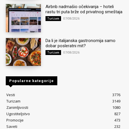
Airbnb nadmašio očekivanja – hoteli
rastu tri puta brže od privatnog smeštaja
07/08/2026
Turizam
Da li je italijanska gastronomija samo
dobar posleratni mit?
07/08/2026
Turizam
Popularne kategorije
Vesti
3776
Turizam
3149
Zanimljivosti
1080
Ugostiteljstvo
827
Promocije
473
Saveti
232