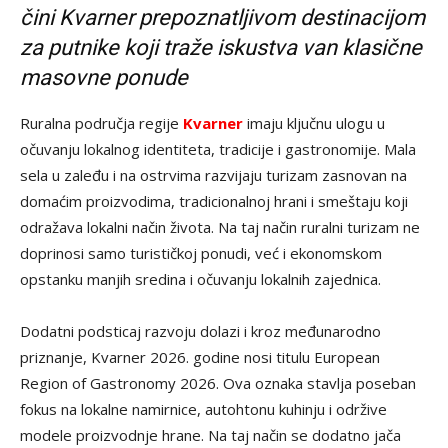
čini Kvarner prepoznatljivom destinacijom
za putnike koji traže iskustva van klasične
masovne ponude
Ruralna područja regije
Kvarner
imaju ključnu ulogu u
očuvanju lokalnog identiteta, tradicije i gastronomije. Mala
sela u zaleđu i na ostrvima razvijaju turizam zasnovan na
domaćim proizvodima, tradicionalnoj hrani i smeštaju koji
odražava lokalni način života. Na taj način ruralni turizam ne
doprinosi samo turističkoj ponudi, već i ekonomskom
opstanku manjih sredina i očuvanju lokalnih zajednica.
Dodatni podsticaj razvoju dolazi i kroz međunarodno
priznanje, Kvarner 2026. godine nosi titulu European
Region of Gastronomy 2026. Ova oznaka stavlja poseban
fokus na lokalne namirnice, autohtonu kuhinju i održive
modele proizvodnje hrane. Na taj način se dodatno jača