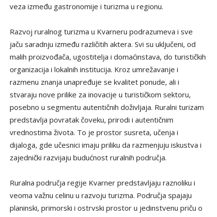
veza između gastronomije i turizma u regionu.
Razvoj ruralnog turizma u Kvarneru podrazumeva i sve
jaču saradnju između različitih aktera. Svi su uključeni, od
malih proizvođača, ugostitelja i domaćinstava, do turističkih
organizacija i lokalnih institucija. Kroz umrežavanje i
razmenu znanja unapređuje se kvalitet ponude, ali i
stvaraju nove prilike za inovacije u turističkom sektoru,
posebno u segmentu autentičnih doživljaja. Ruralni turizam
predstavlja povratak čoveku, prirodi i autentičnim
vrednostima života. To je prostor susreta, učenja i
dijaloga, gde učesnici imaju priliku da razmenjuju iskustva i
zajednički razvijaju budućnost ruralnih područja.
Ruralna područja regije Kvarner predstavljaju raznoliku i
veoma važnu celinu u razvoju turizma. Područja spajaju
planinski, primorski i ostrvski prostor u jedinstvenu priču o