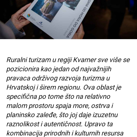
Ruralni turizam u regiji Kvarner sve više se
pozicionira kao jedan od najvažnijih
pravaca održivog razvoja turizma u
Hrvatskoj i širem regionu. Ova oblast je
specifična po tome što na relativno
malom prostoru spaja more, ostrva i
planinsko zaleđe, što joj daje izuzetnu
raznolikost i autentičnost. Upravo ta
kombinacija prirodnih i kulturnih resursa