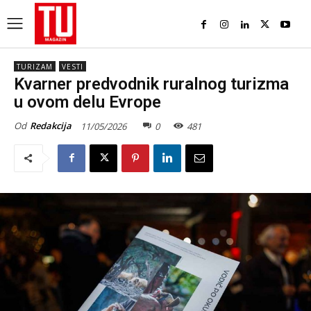
TURIZAM
VESTI
Kvarner predvodnik ruralnog turizma
u ovom delu Evrope
Od
Redakcija
11/05/2026
0
481