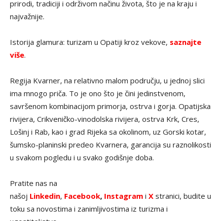
prirodi, tradiciji i održivom načinu života, što je na kraju i
najvažnije.
Istorija glamura: turizam u Opatiji kroz vekove,
saznajte
više
.
Regija Kvarner, na relativno malom području, u jednoj slici
ima mnogo priča. To je ono što je čini jedinstvenom,
savršenom kombinacijom primorja, ostrva i gorja. Opatijska
rivijera, Crikveničko-vinodolska rivijera, ostrva Krk, Cres,
Lošinj i Rab, kao i grad Rijeka sa okolinom, uz Gorski kotar,
šumsko-planinski predeo Kvarnera, garancija su raznolikosti
u svakom pogledu i u svako godišnje doba.
Pratite nas na
našoj
Linkedin
,
Facebook
,
Instagram
i
X
stranici, budite u
toku sa novostima i zanimljivostima iz turizma i