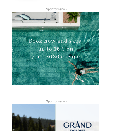
- Sponzorisano -
- Sponzorisano -