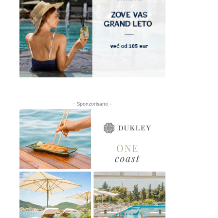
- Sponzorisano -