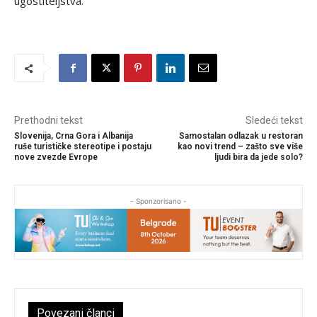
ugostiteljstva.
Prethodni tekst
Sledeći tekst
Slovenija, Crna Gora i Albanija
Samostalan odlazak u restoran
ruše turističke stereotipe i postaju
kao novi trend – zašto sve više
nove zvezde Evrope
ljudi bira da jede solo?
- Sponzorisano -
Povezani članci