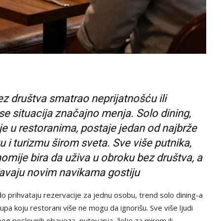
z društva smatrao neprijatnošću ili
e situacija značajno menja. Solo dining,
u restoranima, postaje jedan od najbrže
u i turizmu širom sveta. Sve više putnika,
onomije bira da uživa u obroku bez društva, a
đavaju novim navikama gostiju
rado prihvataju rezervacije za jednu osobu, trend solo dining-a
upa koju restorani više ne mogu da ignorišu. Sve više ljudi
bog poslovnih obaveza, putovanja, želje za mirom ili