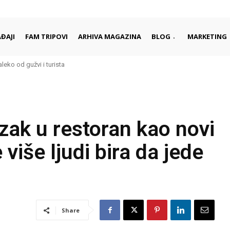
ĐAJI
FAM TRIPOVI
ARHIVA MAGAZINA
BLOG
MARKETING
eko od gužvi i turista
i započinju i završavaju dan
ak u restoran kao novi
više ljudi bira da jede
Share