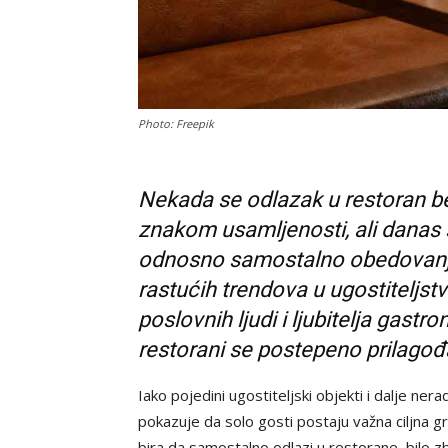
Photo: Freepik
Nekada se odlazak u restoran be
znakom usamljenosti, ali danas s
odnosno samostalno obedovanje 
rastućih trendova u ugostiteljstv
poslovnih ljudi i ljubitelja gastr
restorani se postepeno prilago
Iako pojedini ugostiteljski objekti i dalje ne
pokazuje da solo gosti postaju važna ciljna gr
bira da samostalno odlazi u restorane, bilo z