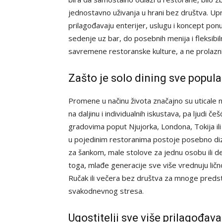
jednostavno uživanja u hrani bez društva. Up
prilagođavaju enterijer, uslugu i koncept pon
sedenje uz bar, do posebnih menija i fleksibi
savremene restoranske kulture, a ne prolazni
Zašto je solo dining sve popula
Promene u načinu života značajno su uticale 
na daljinu i individualnih iskustava, pa ljudi č
gradovima poput Njujorka, Londona, Tokija ili
u pojedinim restoranima postoje posebno dizaj
za šankom, male stolove za jednu osobu ili d
toga, mlađe generacije sve više vrednuju li
Ručak ili večera bez društva za mnoge predsta
svakodnevnog stresa.
Ugostitelji sve više prilagođa