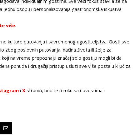
gođava individualnim gostima. Sve veći fokus stavlja se na
 za jednu osobu i personalizovanija gastronomska iskustva.
te više
.
ne kulture putovanja i savremenog ugostiteljstva. Gosti sve
lo zbog poslovnih putovanja, načina života ili želje za
koji na vreme prepoznaju značaj solo gostiju mogli bi da
ena ponuda i drugačiji pristup usluzi sve više postaju ključ za
stagram
i
X
stranici, budite u toku sa novostima i