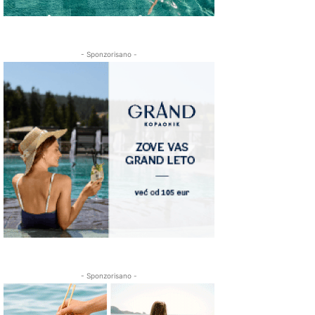
- Sponzorisano -
- Sponzorisano -