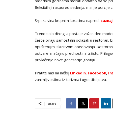
narednim godinama morati dodatno da se prila
fleksibilniji raspored sedenja, manje porcije
Srpska vina krupnim koracima napred,
saznaj
Trend solo dining-a postaje važan deo moder
češće biraju samostalni odlazak u restoran, bi
opuštenijim iskustvom obedovanja. Restorani 
ostvare značajnu prednost na tržištu. Prilagođ
privlačenje nove generacije gostiju.
Pratite nas na našoj
Linkedin
,
Facebook
,
In
zanimljivostima iz turizma i ugostiteljstva.
Share