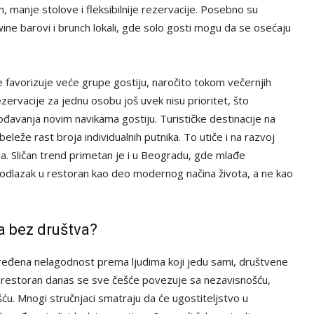
 manje stolove i fleksibilnije rezervacije. Posebno su
ine barovi i brunch lokali, gde solo gosti mogu da se osećaju
je favorizuje veće grupe gostiju, naročito tokom večernjih
zervacije za jednu osobu još uvek nisu prioritet, što
gođavanja novim navikama gostiju. Turističke destinacije na
eleže rast broja individualnih putnika. To utiče i na razvoj
. Sličan trend primetan je i u Beogradu, gde mlađe
odlazak u restoran kao deo modernog načina života, a ne kao
a bez društva?
dređena nelagodnost prema ljudima koji jedu sami, društvene
u restoran danas se sve češće povezuje sa nezavisnošću,
ću. Mnogi stručnjaci smatraju da će ugostiteljstvo u