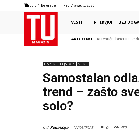
C
33.5
Belgrade
Pet. 7. avgust, 2026
VESTI
INTERVJUI
B2B DOGA
AKTUELNO
Autentični biser Italije dal
Delikates sa kojim Grc
UGOSTITELJSTVO
VESTI
Samostalan odlaz
trend – zašto sve 
solo?
Od
Redakcija
12/05/2026
0
452