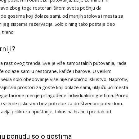
ravo zbog toga restorani širom sveta počinju da
ude gostima koji dolaze sami, od manjih stolova i mesta za
lnijeg sistema rezervacija. Solo dining tako postaje deo
 trend.
rniji?
na rast ovog trenda. Sve je više samostalnih putovanja, rada
ešće odlaze sami u restorane, kafiće i barove. U velikim
 Seula solo obedovanje više nije neobično iskustvo. Naprotiv,
nirani prostori za goste koji dolaze sami, uključujući mesta
egustacione menije prilagođene individualnim gostima. Pored
čno vreme i iskustva bez potrebe za društvenom potvrdom.
vlja priliku za opuštanje, fokus na hranu i predah od
vaju ponudu solo gostima