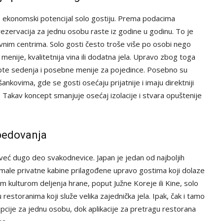
e ekonomski potencijal solo gostiju. Prema podacima
ezervacija za jednu osobu raste iz godine u godinu. To je
ovnim centrima. Solo gosti često troše više po osobi nego
enije, kvalitetnija vina ili dodatna jela. Upravo zbog toga
epte sedenja i posebne menije za pojedince. Posebno su
ankovima, gde se gosti osećaju prijatnije i imaju direktniji
Takav koncept smanjuje osećaj izolacije i stvara opuštenije
obedovanja
 već dugo deo svakodnevice. Japan je jedan od najboljih
i male privatne kabine prilagođene upravo gostima koji dolaze
 kulturom deljenja hrane, poput Južne Koreje ili Kine, solo
restoranima koji služe velika zajednička jela. Ipak, čak i tamo
opcije za jednu osobu, dok aplikacije za pretragu restorana