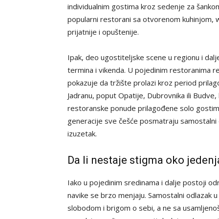
individualnim gostima kroz sedenje za šankom,
popularni restorani sa otvorenom kuhinjom, w
prijatnije i opuštenije.
Ipak, deo ugostiteljske scene u regionu i dal
termina i vikenda. U pojedinim restoranima re
pokazuje da tržište prolazi kroz period prila
Jadranu, poput Opatije, Dubrovnika ili Budve, b
restoranske ponude prilagođene solo gostima
generacije sve češće posmatraju samostalni 
izuzetak.
Da li nestaje stigma oko jedenj
Iako u pojedinim sredinama i dalje postoji o
navike se brzo menjaju. Samostalni odlazak 
slobodom i brigom o sebi, a ne sa usamljenoš