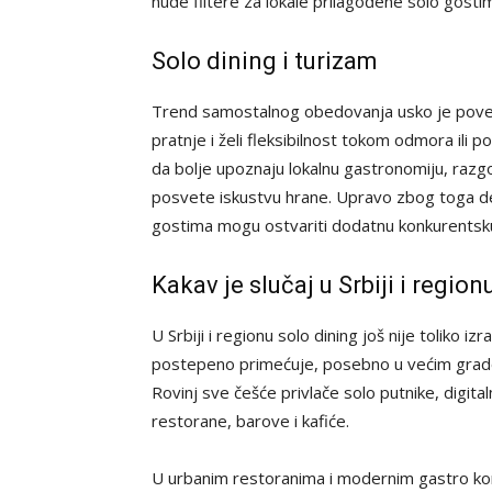
nude filtere za lokale prilagođene solo gosti
Solo dining i turizam
Trend samostalnog obedovanja usko je poveza
pratnje i želi fleksibilnost tokom odmora ili p
da bolje upoznaju lokalnu gastronomiju, razg
posvete iskustvu hrane. Upravo zbog toga des
gostima mogu ostvariti dodatnu konkurents
Kakav je slučaj u Srbiji i region
U Srbiji i regionu solo dining još nije toliko 
postepeno primećuje, posebno u većim gradovi
Rovinj sve češće privlače solo putnike, digit
restorane, barove i kafiće.
U urbanim restoranima i modernim gastro kon