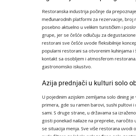
Restoranska industrija počinje da prepoznaj
međunarodnih platformi za rezervacije, broj r
posebno aktuelno u velikim turističkim i posl
grupe, jer se češće odlučuju za degustacione m
restorani sve češće uvode fleksibilnije konc
popularni restorani sa otvorenim kuhinjama i š
kontakt sa osobljem i atmosferom restorana. 
gastronomsko iskustvo.
Azija prednjači u kulturi solo 
U pojedinim azijskim zemljama solo dining je
primera, gde su ramen barovi, sushi pultovi 
sami. S druge strane, u državama sa izraženom
gosti ponekad nailaze na prepreke, naročito u 
se situacija menja. Sve više restorana uvodi 