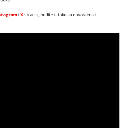
stagram
i
X
stranici, budite u toku sa novostima i