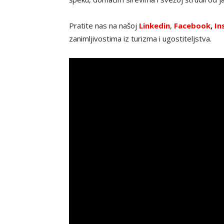
Pratite nas na našoj
Linkedin
,
Facebook
,
In
zanimljivostima iz turizma i ugostiteljstva.