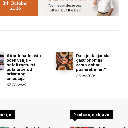
Airbnb nadmašio
Da li je italijanska
očekivanja –
gastronomija
hoteli rastu tri
samo dobar
puta brže od
posleratni mit?
privatnog
07/08/2026
smeštaja
07/08/2026
tanije
Poslednje objave