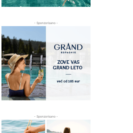
- Sponzorisano -
- Sponzorisano -