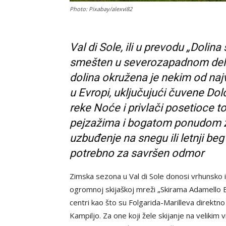
Photo: Pixabay/alexvi82
Val di Sole, ili u prevodu „Dolina 
smešten u severozapadnom delu re
dolina okružena je nekim od najv
u Evropi, uključujući čuvene Dol
reke Noće i privlači posetioce 
pejzažima i bogatom ponudom za s
uzbuđenje na snegu ili letnji be
potrebno za savršen odmor
Zimska sezona u Val di Sole donosi vrhunsko i
ogromnoj skijaškoj mreži „Skirama Adamello B
centri kao što su Folgarida-Marilleva direk
Kampiljo. Za one koji žele skijanje na veliki