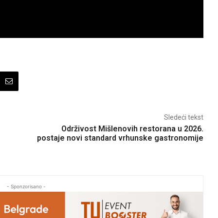
Sledeći tekst
Održivost Mišlenovih restorana u 2026.
postaje novi standard vrhunske gastronomije
- Sponzorisano -