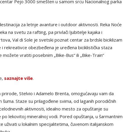
je centar Pejo 3000 smešten u samom srcu Nacionalnog parka
estinacija za letnje avanture i outdoor aktivnosti. Reka Noće
a na svetu za rafting, pa privlači ljubitelje kajaka i
ova, Val di Sole je svetski poznat centar za brdski biciklizam
 i rekreativce obezbeđena je uređena biciklistička staza
e možete vratiti posebnim „Bike-Bus“ ili „Bike-Train“
ve,
saznajte više
.
ka prirode, Stelvio i Adamelo Brenta, omogućavaju vam da
tih šuma. Staze su prilagođene svima, od laganih porodičnih
 celodnevnih aktivnosti, idealno mesto za opuštanje su
e po lekovitoj mineralnoj vodi. Pored opuštanja, u šarmantnim
uživati u lokalnim specijalitetima, čuvenom italijanskom
abuka.