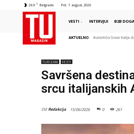
C
26.9
Belgrade
Pet. 7. avgust, 2026
VESTI
INTERVJUI
B2B DOGA
AKTUELNO
Autentični biser Italije d
TURIZAM
VESTI
Savršena destina
srcu italijanskih
Od
Redakcija
15/06/2026
0
261