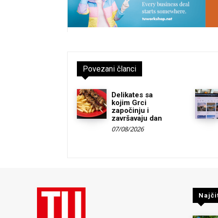
Povezani članci
Delikates sa
kojim Grci
započinju i
završavaju dan
07/08/2026
Najči