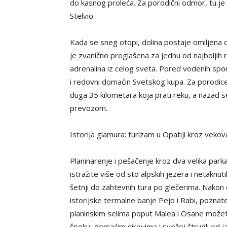
do kasnog proleća. Za porodični odmor, tu 
Stelvio.
Kada se sneg otopi, dolina postaje omiljena d
je zvanično proglašena za jednu od najboljih rek
adrenalina iz celog sveta. Pored vodenih sport
i redovni domaćin Svetskog kupa. Za porodice
duga 35 kilometara koja prati reku, a nazad s
prevozom.
Istorija glamura: turizam u Opatiji kroz veko
Planinarenje i pešačenje kroz dva velika par
istražite više od sto alpskih jezera i netaknu
šetnji do zahtevnih tura po glečerima. Nakon
istorijske termalne banje Pejo i Rabi, poznat
planinskim selima poput Malea i Osane možete 
špeku, domaćim sirevima i svežoj štrudli od j