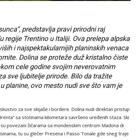
sunca“, predstavlja pravi prirodni raj
gije Trentino u Italiji. Ova prelepa alpska
iših i najspektakularnijih planinskih venaca
omite. Dolina se proteže duž kristalno čiste
tokom cele godine svojim neverovatnim
ve ljubitelje prirode. Bilo da tražite
g u planine, ovo mesto nudi sve što vam je
skustvo za sve skijaše i bordere. Dolina nudi direktan pristup
renta“ sa stotinama kilometara savršeno uređenih staza. Ski
tno su povezani žičarama sa mondenskim centrom Madona di
m visinama, tu su glečer Presena i Passo Tonale gde sneg traje