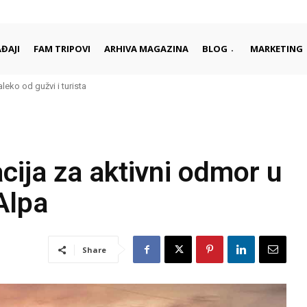
ĐAJI
FAM TRIPOVI
ARHIVA MAGAZINA
BLOG
MARKETING
aleko od gužvi i turista
cija za aktivni odmor u
 Alpa
Share