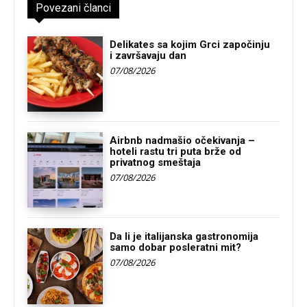
Povezani članci
Delikates sa kojim Grci započinju
i završavaju dan
07/08/2026
Airbnb nadmašio očekivanja –
hoteli rastu tri puta brže od
privatnog smeštaja
07/08/2026
Da li je italijanska gastronomija
samo dobar posleratni mit?
07/08/2026