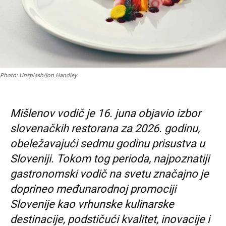
Photo: Unsplash/Jon Handley
Mišlenov vodič je 16. juna objavio izbor
slovenačkih restorana za 2026. godinu,
obeležavajući sedmu godinu prisustva u
Sloveniji. Tokom tog perioda, najpoznatiji
gastronomski vodič na svetu značajno je
doprineo međunarodnoj promociji
Slovenije kao vrhunske kulinarske
destinacije, podstičući kvalitet, inovacije i