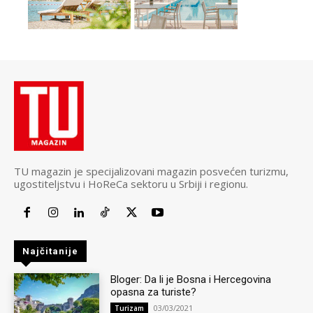
TU magazin je specijalizovani magazin posvećen turizmu,
ugostiteljstvu i HoReCa sektoru u Srbiji i regionu.
Najčitanije
Bloger: Da li je Bosna i Hercegovina
opasna za turiste?
03/03/2021
Turizam