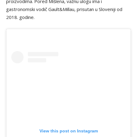
proizvodima. Pored Mišlena, važnu ulogu ima i
gastronomski vodič Gault&Millau, prisutan u Sloveniji od
2018. godine.
View this post on Instagram