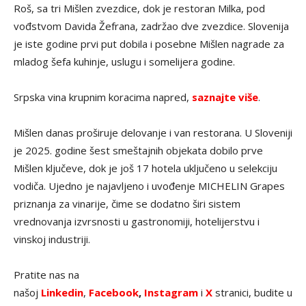
Roš, sa tri Mišlen zvezdice, dok je restoran Milka, pod
vođstvom Davida Žefrana, zadržao dve zvezdice. Slovenija
je iste godine prvi put dobila i posebne Mišlen nagrade za
mladog šefa kuhinje, uslugu i somelijera godine.
Srpska vina krupnim koracima napred,
saznajte više
.
Mišlen danas proširuje delovanje i van restorana. U Sloveniji
je 2025. godine šest smeštajnih objekata dobilo prve
Mišlen ključeve, dok je još 17 hotela uključeno u selekciju
vodiča. Ujedno je najavljeno i uvođenje MICHELIN Grapes
priznanja za vinarije, čime se dodatno širi sistem
vrednovanja izvrsnosti u gastronomiji, hotelijerstvu i
vinskoj industriji.
Pratite nas na
našoj
Linkedin
,
Facebook
,
Instagram
i
X
stranici, budite u