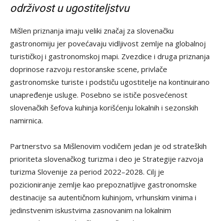
održivost u ugostiteljstvu
Mišlen priznanja imaju veliki značaj za slovenačku
gastronomiju jer povećavaju vidljivost zemlje na globalnoj
turističkoj i gastronomskoj mapi. Zvezdice i druga priznanja
doprinose razvoju restoranske scene, privlače
gastronomske turiste i podstiču ugostitelje na kontinuirano
unapređenje usluge. Posebno se ističe posvećenost
slovenačkih šefova kuhinja korišćenju lokalnih i sezonskih
namirnica.
Partnerstvo sa Mišlenovim vodičem jedan je od strateških
prioriteta slovenačkog turizma i deo je Strategije razvoja
turizma Slovenije za period 2022–2028. Cilj je
pozicioniranje zemlje kao prepoznatljive gastronomske
destinacije sa autentičnom kuhinjom, vrhunskim vinima i
jedinstvenim iskustvima zasnovanim na lokalnim