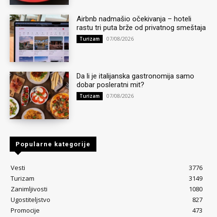
Airbnb nadmašio očekivanja – hoteli
rastu tri puta brže od privatnog smeštaja
07/08/2026
Turizam
Da li je italijanska gastronomija samo
dobar posleratni mit?
07/08/2026
Turizam
Popularne kategorije
Vesti
3776
Turizam
3149
Zanimljivosti
1080
Ugostiteljstvo
827
Promocije
473