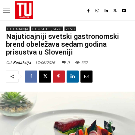
DOGAĐANJA
UGOSTITELJSTVO
VESTI
Najuticajniji svetski gastronomski
brend obeležava sedam godina
prisustva u Sloveniji
Od
Redakcija
17/06/2026
0
332