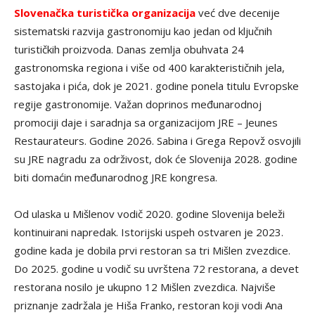
Slovenačka turistička organizacija
već dve decenije
sistematski razvija gastronomiju kao jedan od ključnih
turističkih proizvoda. Danas zemlja obuhvata 24
gastronomska regiona i više od 400 karakterističnih jela,
sastojaka i pića, dok je 2021. godine ponela titulu Evropske
regije gastronomije. Važan doprinos međunarodnoj
promociji daje i saradnja sa organizacijom JRE – Jeunes
Restaurateurs. Godine 2026. Sabina i Grega Repovž osvojili
su JRE nagradu za održivost, dok će Slovenija 2028. godine
biti domaćin međunarodnog JRE kongresa.
Od ulaska u Mišlenov vodič 2020. godine Slovenija beleži
kontinuirani napredak. Istorijski uspeh ostvaren je 2023.
godine kada je dobila prvi restoran sa tri Mišlen zvezdice.
Do 2025. godine u vodič su uvrštena 72 restorana, a devet
restorana nosilo je ukupno 12 Mišlen zvezdica. Najviše
priznanje zadržala je Hiša Franko, restoran koji vodi Ana