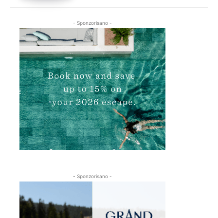
- Sponzorisano -
- Sponzorisano -