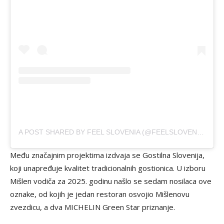
A POST SHARED BY FEEL SLOVENIA (@FEELSLOVENIA)
Među značajnim projektima izdvaja se Gostilna Slovenija,
koji unapređuje kvalitet tradicionalnih gostionica. U izboru
Mišlen vodiča za 2025. godinu našlo se sedam nosilaca ove
oznake, od kojih je jedan restoran osvojio Mišlenovu
zvezdicu, a dva MICHELIN Green Star priznanje.