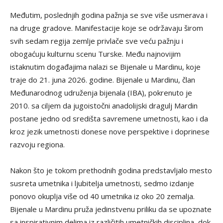
Međutim, poslednjih godina pažnja se sve više usmerava i
na druge gradove. Manifestacije koje se održavaju širom
svih sedam regija zemlje privlače sve veću pažnju i
obogaćuju kulturnu scenu Turske. Među najnovijim
istaknutim događajima nalazi se Bijenale u Mardinu, koje
traje do 21. juna 2026. godine. Bijenale u Mardinu, član
Međunarodnog udruženja bijenala (IBA), pokrenuto je
2010. sa ciljem da jugoistočni anadolijski dragulj Mardin
postane jedno od središta savremene umetnosti, kao i da
kroz jezik umetnosti donese nove perspektive i doprinese
razvoju regiona.
Nakon što je tokom prethodnih godina predstavljalo mesto
susreta umetnika i ljubitelja umetnosti, sedmo izdanje
ponovo okuplja više od 40 umetnika iz oko 20 zemalja.
Bijenale u Mardinu pruža jedinstvenu priliku da se upoznate
sa inspirativnim delima iz različitih umetničkih disciplina, dok