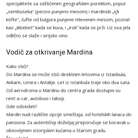
specijalitete sa zaštićenim geografskim poreklom, poput
„sembuseka“ (pecivo punjeno mesom) i mardinski „içli
köfte“, ćufte od bulgura punjene mlevenim mesom, poznat
kao „ikbebet“ kada se kuva, i „irok“ kada se prži. Uz ova jela
odlično se slaže i sirijsko vino.
Vodič za otkrivanje Mardina
Kako stići?
Do Mardina se može stići direktnim letovima iz Istanbula,
Ankare, Izmira i Antalije. Let iz Istanbula traje oko dva sata.
Od aerodroma u Mardinu do centra grada dostupni su
rent-a-car, autobusi i taksiji.
Gde odsedati?
Mardin nudi različite opcije smeštaja, od hotelskih lanaca do
pansiona. Za autentičniji doživljaj preporučuje se boravak u
obnovljenim istorijskim kućama u Starom gradu.