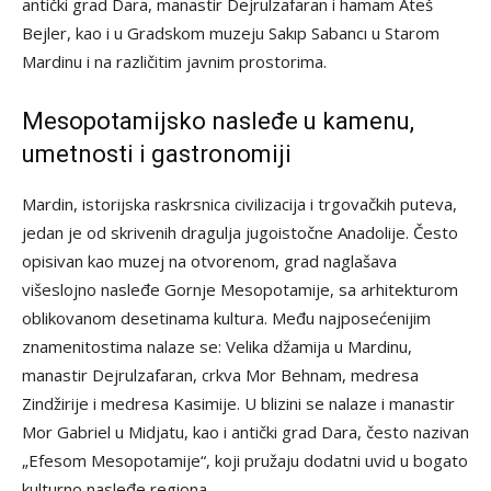
antički grad Dara, manastir Dejrulzafaran i hamam Ateš
Bejler, kao i u Gradskom muzeju Sakıp Sabancı u Starom
Mardinu i na različitim javnim prostorima.
Mesopotamijsko nasleđe u kamenu,
umetnosti i gastronomiji
Mardin, istorijska raskrsnica civilizacija i trgovačkih puteva,
jedan je od skrivenih dragulja jugoistočne Anadolije. Često
opisivan kao muzej na otvorenom, grad naglašava
višeslojno nasleđe Gornje Mesopotamije, sa arhitekturom
oblikovanom desetinama kultura. Među najposećenijim
znamenitostima nalaze se: Velika džamija u Mardinu,
manastir Dejrulzafaran, crkva Mor Behnam, medresa
Zindžirije i medresa Kasimije. U blizini se nalaze i manastir
Mor Gabriel u Midjatu, kao i antički grad Dara, često nazivan
„Efesom Mesopotamije“, koji pružaju dodatni uvid u bogato
kulturno nasleđe regiona.