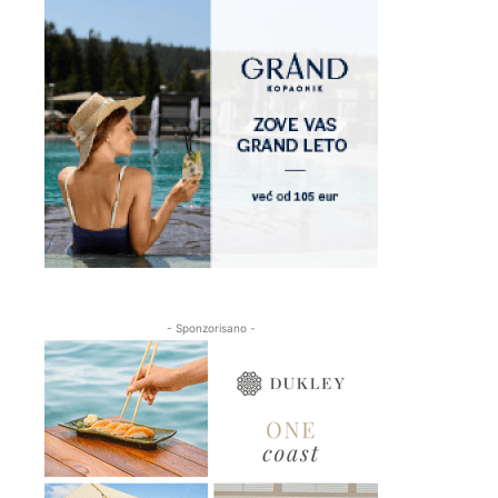
- Sponzorisano -