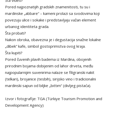
Šta videti?
Pored najpoznatijih gradskih znamenitosti, tu su i
mardinske „abbare“ – kameni prolazi sa svodovima koji
povezuju ulice i sokake i predstavljaju važan element
urbanog identiteta grada.
Šta probati?
Nakon obroka, obavezna je i degustacija snažne lokalne
„dibek“ kafe, simbol gostoprimstva ovog kraja.
Šta kupiti?
Pored čuvenih plavih badema iz Mardina, obojenih
prirodnim bojama dobijenim od lahor drveta, među
najpopularnijim suvenirima nalaze se filigranski nakit
(telkari), brojanice (tesbih), sirijsko vino i tradicionalni
mardinski sapun od biljke „bıttım“ (divljeg pistaća).
Izvor i fotografije: TGA (Türkiye Tourism Promotion and
Development Agency)