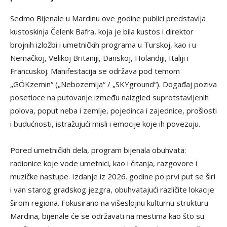
Sedmo Bijenale u Mardinu ove godine publici predstavlja
kustoskinja Čelenk Bafra, koja je bila kustos i direktor
brojnih izložbi i umetničkih programa u Turskoj, kao i u
Nemačkoj, Velikoj Britaniji, Danskoj, Holandiji, Italiji i
Francuskoj. Manifestacija se održava pod temom
„GÖKzemin“ („Nebozemlja“ / „SKYground“). Događaj poziva
posetioce na putovanje između naizgled suprotstavljenih
polova, poput neba i zemlje, pojedinca i zajednice, prošlosti
i budućnosti, istražujući misli i emocije koje ih povezuju.
Pored umetničkih dela, program bijenala obuhvata:
radionice koje vode umetnici, kao i čitanja, razgovore i
muzičke nastupe. Izdanje iz 2026. godine po prvi put se širi
i van starog gradskog jezgra, obuhvatajući različite lokacije
širom regiona. Fokusirano na višeslojnu kulturnu strukturu
Mardina, bijenale će se održavati na mestima kao što su