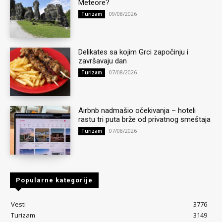
Meteore?
09/08/2026
Turizam
Delikates sa kojim Grci započinju i
završavaju dan
07/08/2026
Turizam
Airbnb nadmašio očekivanja – hoteli
rastu tri puta brže od privatnog smeštaja
07/08/2026
Turizam
Popularne kategorije
Vesti
3776
Turizam
3149