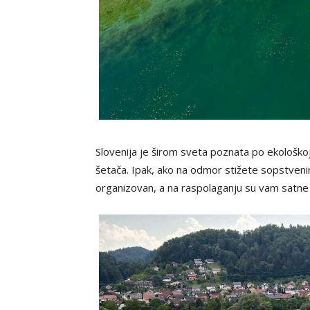
Slovenija je širom sveta poznata po ekološkoj
šetača. Ipak, ako na odmor stižete sopstveni
organizovan, a na raspolaganju su vam satne 