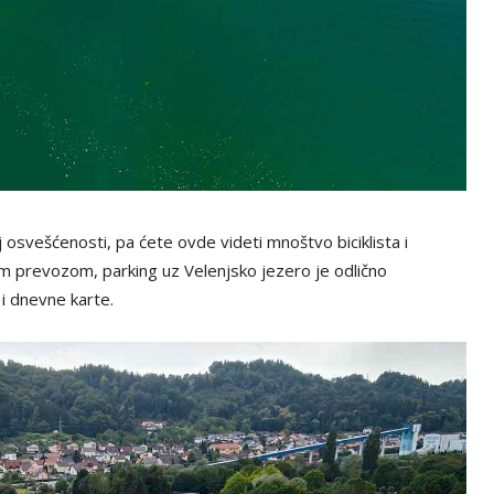
 osvešćenosti, pa ćete ovde videti mnoštvo biciklista i
m prevozom, parking uz Velenjsko jezero je odlično
i dnevne karte.