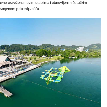
davno osvežena novim stablima i obnovljenim šetačkim
anjenom pokretljivošću.