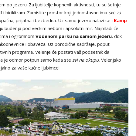
m po jezeru. Za ljubitelje kopnenih aktivnosti, tu su šetnje
 i biciklizam. Zamislite prostor koji jednostavno ima
sve za
upačna, prijatna i bezbedna. Uz samo jezero nalazi se i
Kamp
aju buđenja pod vedrim nebom i apsolutni mir. Najmlađi će
lištima i ogromnom
Vodenom parku na samom jezeru
, dok
vakodnevnice i obaveza. Uz porodične sadržaje, poput
kativnih programa, Velenje će postati vaš podsetnik da
i da je odmor potpun samo kada ste
svi na okupu
, Velenjsko
jalno za vaše kućne ljubimce!