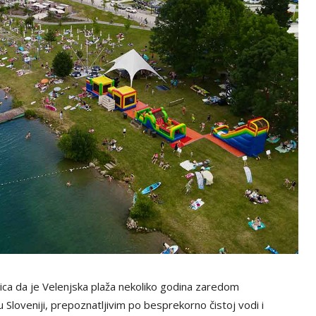
nica da je Velenjska plaža nekoliko godina zaredom
 Sloveniji, prepoznatljivim po besprekorno čistoj vodi i