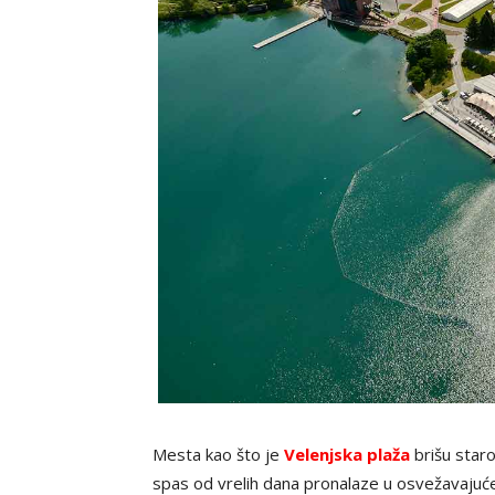
Mesta kao što je
Velenjska plaža
brišu staro
spas od vrelih dana pronalaze u osvežavajuće