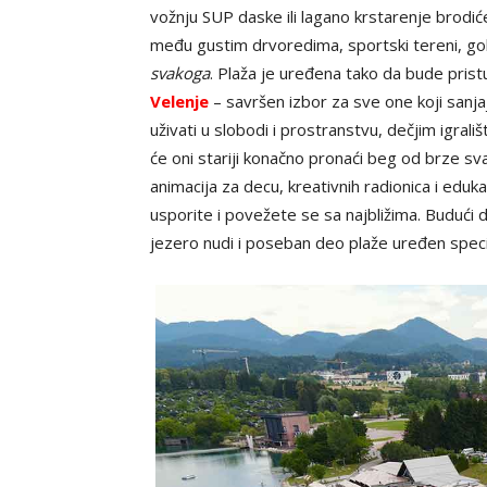
vožnju SUP daske ili lagano krstarenje brodiće
među gustim drvoredima, sportski tereni, golf
svakoga
. Plaža je uređena tako da bude prist
Velenje
– savršen izbor za sve one koji sanj
uživati u slobodi i prostranstvu, dečjim igra
će oni stariji konačno pronaći beg od brze s
animacija za decu, kreativnih radionica i edu
usporite i povežete se sa najbližima. Buduć
jezero nudi i poseban deo plaže uređen speci