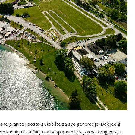
sne granice i postaju utočište za sve generacije. Dok jedni
m kupanju i sunčanju na besplatnim ležaljkama, drugi biraju