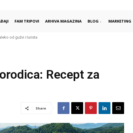
ĐAJI
FAM TRIPOVI
ARHIVA MAGAZINA
BLOG
MARKETING
ko od gužvi i turista
 započinju i završavaju dan
 porodica: Recept za
Share