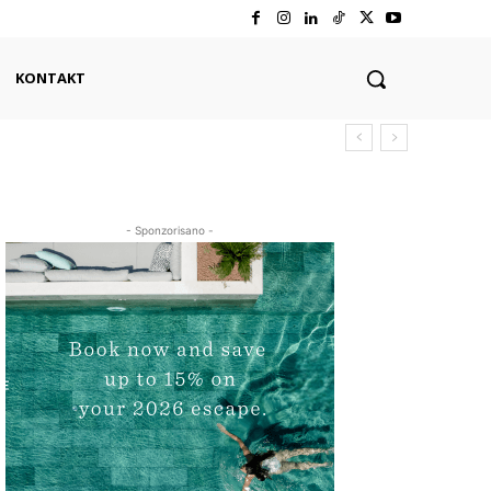
KONTAKT
- Sponzorisano -