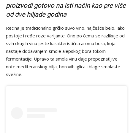
proizvodi gotovo na isti način kao pre više
od dve hiljade godina
Recina je tradicionalno grčko suvo vino, najčešće belo, iako
postoje i ređe roze varijante. Ono po čemu se razlikuje od
svih drugih vina jeste karakteristična aroma bora, koja
nastaje dodavanjem smole alepskog bora tokom
fermentacije. Upravo ta smola vinu daje prepoznatljive
note mediteranskog bilja, borovih iglica i blage smolaste
svežine.