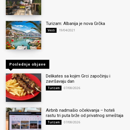
Turizam: Albanija je nova Grčka
19/04/2021
Vesti
Poslednje objave
Delikates sa kojim Grci započinju i
završavaju dan
07/08/2026
Turizam
Airbnb nadmašio očekivanja – hoteli
rastu tri puta brže od privatnog smeštaja
07/08/2026
Turizam