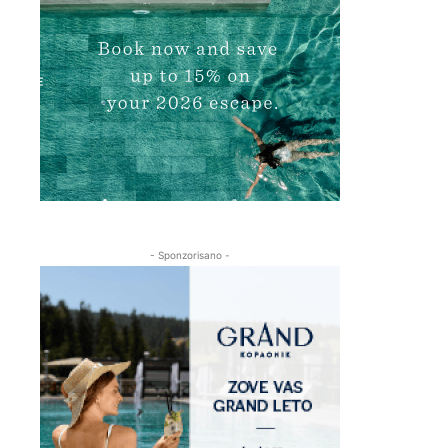
- Sponzorisano -