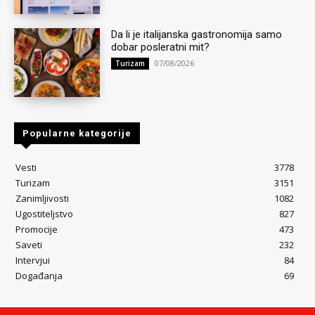
Da li je italijanska gastronomija samo
dobar posleratni mit?
07/08/2026
Turizam
Popularne kategorije
Vesti
3778
Turizam
3151
Zanimljivosti
1082
Ugostiteljstvo
827
Promocije
473
Saveti
232
Intervjui
84
Događanja
69