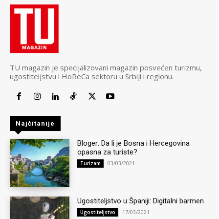
TU magazin je specijalizovani magazin posvećen turizmu,
ugostiteljstvu i HoReCa sektoru u Srbiji i regionu.
Najčitanije
Bloger: Da li je Bosna i Hercegovina
opasna za turiste?
03/03/2021
Turizam
Ugostiteljstvo u Španiji: Digitalni barmen
17/03/2021
Ugostiteljstvo