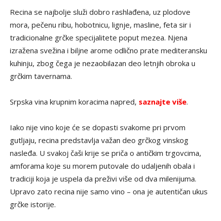
Recina se najbolje služi dobro rashlađena, uz plodove
mora, pečenu ribu, hobotnicu, lignje, masline, feta sir i
tradicionalne grčke specijalitete poput mezea. Njena
izražena svežina i biljne arome odlično prate mediteransku
kuhinju, zbog čega je nezaobilazan deo letnjih obroka u
grčkim tavernama.
Srpska vina krupnim koracima napred,
saznajte više
.
Iako nije vino koje će se dopasti svakome pri prvom
gutljaju, recina predstavlja važan deo grčkog vinskog
nasleđa. U svakoj čaši krije se priča o antičkim trgovcima,
amforama koje su morem putovale do udaljenih obala i
tradiciji koja je uspela da preživi više od dva milenijuma.
Upravo zato recina nije samo vino – ona je autentičan ukus
grčke istorije.