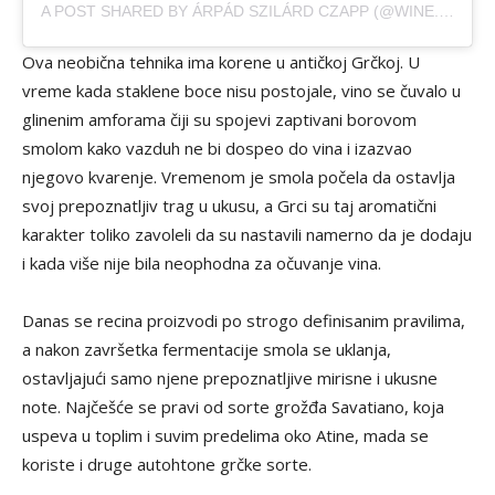
A POST SHARED BY ÁRPÁD SZILÁRD CZAPP (@WINE.INSPIRES)
Ova neobična tehnika ima korene u antičkoj Grčkoj. U
vreme kada staklene boce nisu postojale, vino se čuvalo u
glinenim amforama čiji su spojevi zaptivani borovom
smolom kako vazduh ne bi dospeo do vina i izazvao
njegovo kvarenje. Vremenom je smola počela da ostavlja
svoj prepoznatljiv trag u ukusu, a Grci su taj aromatični
karakter toliko zavoleli da su nastavili namerno da je dodaju
i kada više nije bila neophodna za očuvanje vina.
Danas se recina proizvodi po strogo definisanim pravilima,
a nakon završetka fermentacije smola se uklanja,
ostavljajući samo njene prepoznatljive mirisne i ukusne
note. Najčešće se pravi od sorte grožđa Savatiano, koja
uspeva u toplim i suvim predelima oko Atine, mada se
koriste i druge autohtone grčke sorte.