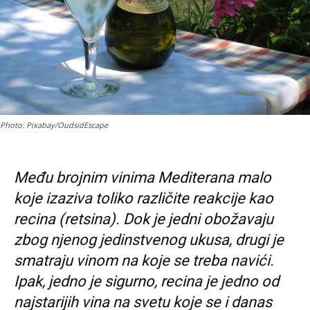
Photo: Pixabay/OudsidEscape
Među brojnim vinima Mediterana malo
koje izaziva toliko različite reakcije kao
recina (retsina). Dok je jedni obožavaju
zbog njenog jedinstvenog ukusa, drugi je
smatraju vinom na koje se treba navići.
Ipak, jedno je sigurno, recina je jedno od
najstarijih vina na svetu koje se i danas