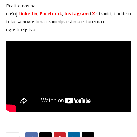
Pratite nas na
našoj
Linkedin
,
Facebook
,
Instagram
i
X
stranici, budite u
toku sa novostima i zanimljivostima iz turizma i
ugostiteljstva.