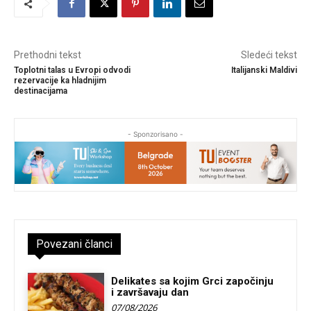
Prethodni tekst
Sledeći tekst
Toplotni talas u Evropi odvodi
Italijanski Maldivi
rezervacije ka hladnijim
destinacijama
- Sponzorisano -
Povezani članci
Delikates sa kojim Grci započinju
i završavaju dan
07/08/2026