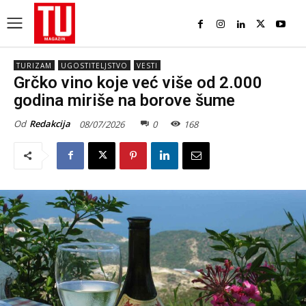
TURIZAM
UGOSTITELJSTVO
VESTI
Grčko vino koje već više od 2.000
godina miriše na borove šume
Od
Redakcija
08/07/2026
0
168