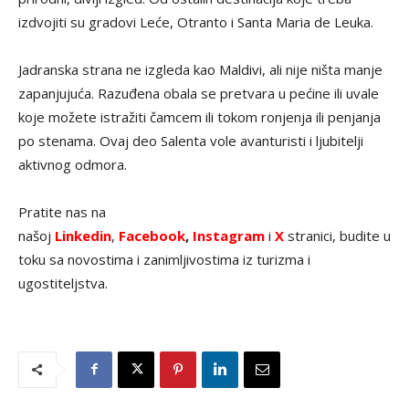
izdvojiti su gradovi Leće, Otranto i Santa Maria de Leuka.
Jadranska strana ne izgleda kao Maldivi, ali nije ništa manje
zapanjujuća. Razuđena obala se pretvara u pećine ili uvale
koje možete istražiti čamcem ili tokom ronjenja ili penjanja
po stenama. Ovaj deo Salenta vole avanturisti i ljubitelji
aktivnog odmora.
Pratite nas na
našoj
Linkedin
,
Facebook
,
Instagram
i
X
stranici, budite u
toku sa novostima i zanimljivostima iz turizma i
ugostiteljstva.