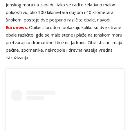
Jonskog mora na zapadu. Iako se radi o relativno malom
poluostrvu, oko 100 kilometara dugom i 40 kilometara
širokom, postoje dve potpuno različite obale, navodi
Euronews
. Obilasci brodom pokazuju koliko su dve strane
obale različite, gde se male stene i plaže na Jonskom moru
pretvaraju u dramatične litice na Jadranu. Obe strane imaju
pećine, spomenike, nekropole i drevna naselja vredna
istraživanja.