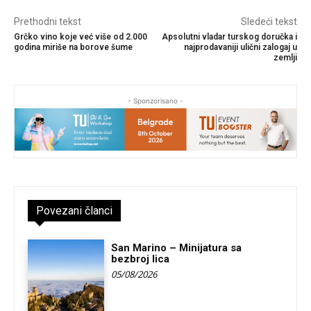
Prethodni tekst
Sledeći tekst
Grčko vino koje već više od 2.000
Apsolutni vladar turskog doručka i
godina miriše na borove šume
najprodavaniji ulični zalogaj u
zemlji
- Sponzorisano -
Povezani članci
San Marino – Minijatura sa
bezbroj lica
05/08/2026