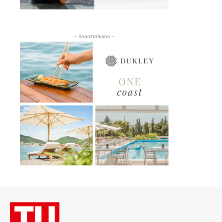
- Sponzorisano -