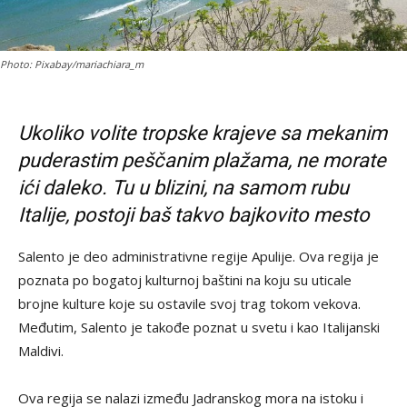
Photo: Pixabay/mariachiara_m
Ukoliko volite tropske krajeve sa mekanim
puderastim peščanim plažama, ne morate
ići daleko. Tu u blizini, na samom rubu
Italije, postoji baš takvo bajkovito mesto
Salento je deo administrativne regije Apulije. Ova regija je
poznata po bogatoj kulturnoj baštini na koju su uticale
brojne kulture koje su ostavile svoj trag tokom vekova.
Međutim, Salento je takođe poznat u svetu i kao Italijanski
Maldivi.
Ova regija se nalazi između Jadranskog mora na istoku i