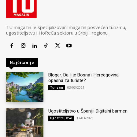
TU magazin je specijalizovani magazin posvećen turizmu,
ugostiteljstvu i HoReCa sektoru u Srbiji i regionu.
Najčitanije
Bloger: Da li je Bosna i Hercegovina
opasna za turiste?
03/03/2021
Turizam
Ugostiteljstvo u Španiji: Digitalni barmen
17/03/2021
Ugostiteljstvo