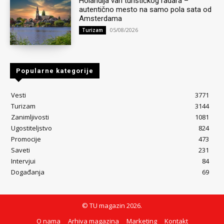
Holandija van turističkog radara –
autentično mesto na samo pola sata od
Amsterdama
05/08/2026
Turizam
Popularne kategorije
Vesti
3771
Turizam
3144
Zanimljivosti
1081
Ugostiteljstvo
824
Promocije
473
Saveti
231
Intervjui
84
Događanja
69
© TU magazin 2026.
O nama
Arhiva magazina
Marketing
Kontakt