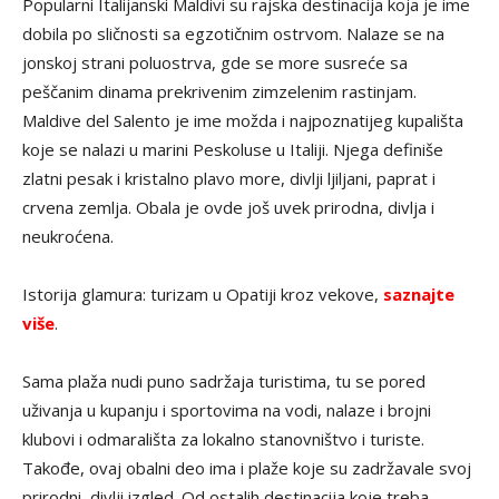
Popularni Italijanski Maldivi su rajska destinacija koja je ime
dobila po sličnosti sa egzotičnim ostrvom. Nalaze se na
jonskoj strani poluostrva, gde se more susreće sa
peščanim dinama prekrivenim zimzelenim rastinjam.
Maldive del Salento je ime možda i najpoznatijeg kupališta
koje se nalazi u marini Peskoluse u Italiji. Njega definiše
zlatni pesak i kristalno plavo more, divlji ljiljani, paprat i
crvena zemlja. Obala je ovde još uvek prirodna, divlja i
neukroćena.
Istorija glamura: turizam u Opatiji kroz vekove,
saznajte
više
.
Sama plaža nudi puno sadržaja turistima, tu se pored
uživanja u kupanju i sportovima na vodi, nalaze i brojni
klubovi i odmarališta za lokalno stanovništvo i turiste.
Takođe, ovaj obalni deo ima i plaže koje su zadržavale svoj
prirodni, divlji izgled. Od ostalih destinacija koje treba