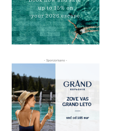
- Sponzorisano -