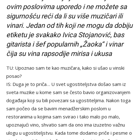
ovim poslovima uporedo i ne možete sa
sigurnošću reći da li su više muzičari ili
vinari. Jedan od tih koji ne mogu da dobiju
etiketu je svakako Ivica Stojanović, bas
gitarista i šef popularnih „Žaoka“ i vinar
čija su vina rapsodije mirisa i ukusa
TU: Upoznao sam te kao muzičara, kako si ušao u vinski
posao?
IS: Duga je to priča… U svet ugostiteljstva došao sam iz
sveta muzike u kome sam se često bavio organizovanjem
događaja koji su bili povezani sa ugostiteljima. Nakon toga
sam počeo da se bavim menadžerskim poslom u
restoranima u kojima sam svirao i tako malo po malo,
upoznajući vino, shvatio sam da ono ima izuzetno važnu
ulogu u ugostiteljstvu. Kada tome dodamo priče i pesme o