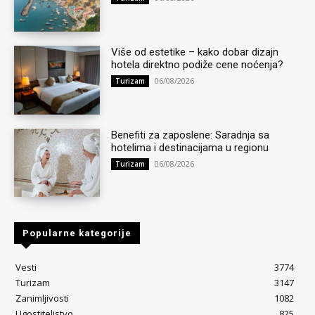
Više od estetike – kako dobar dizajn
hotela direktno podiže cene noćenja?
06/08/2026
Turizam
Benefiti za zaposlene: Saradnja sa
hotelima i destinacijama u regionu
06/08/2026
Turizam
Popularne kategorije
Vesti
3774
Turizam
3147
Zanimljivosti
1082
Ugostiteljstvo
825