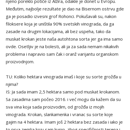
njeno poreklo potiče iz Alžira, odakle je donet u Evropu.
Međutim, najbolje rezultate je dao na Bisernom ostrvu gde
ga je posadio izvesni grof Rohonci. Pokušavali su, nakon
filoksere koja je uništila 90% svetskih vinograda, da ga
zasade na drugim lokacijama, ali bez uspeha, tako da
muskat krokan jeste naša autohtona sorta jer ga ima samo
ovde. Osetljiv je na bolesti, ali ja za sada nemam nikakvih
problema i napravio sam čak i oranž varijantu organskom
proizvodnjom.
TU: Koliko hektara vinograda imaš i koje su sorte grožđa u
njima?
IS: Ja sada imam 2,5 hektara samo pod muskat krokanom.
Sa zasadima sam počeo 2016. i već mogu da kažem da su
sva vina koja sada proizvodim, od grožđa iz mojih
vinograda. Krokan, slankamenka i vranac su sorte koje
gajim na 4 hektara. Imam još 2 hektara bez zasada i iako je
to prva zemlja koju sam kupio, zbog specifičnosti terena i