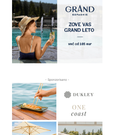
- Sponzorisano -