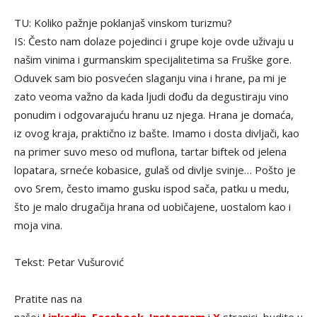
TU: Koliko pažnje poklanjaš vinskom turizmu?
IS: Često nam dolaze pojedinci i grupe koje ovde uživaju u
našim vinima i gurmanskim specijalitetima sa Fruške gore.
Oduvek sam bio posvećen slaganju vina i hrane, pa mi je
zato veoma važno da kada ljudi dođu da degustiraju vino
ponudim i odgovarajuću hranu uz njega. Hrana je domaća,
iz ovog kraja, praktično iz bašte. Imamo i dosta divljači, kao
na primer suvo meso od muflona, tartar biftek od jelena
lopatara, srneće kobasice, gulaš od divlje svinje… Pošto je
ovo Srem, često imamo gusku ispod sača, patku u medu,
što je malo drugačija hrana od uobičajene, uostalom kao i
moja vina.
Tekst: Petar Vušurović
Pratite nas na