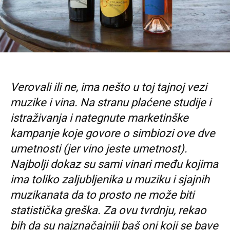
Verovali ili ne, ima nešto u toj tajnoj vezi
muzike i vina. Na stranu plaćene studije i
istraživanja i nategnute marketinške
kampanje koje govore o simbiozi ove dve
umetnosti (jer vino jeste umetnost).
Najbolji dokaz su sami vinari među kojima
ima toliko zaljubljenika u muziku i sjajnih
muzikanata da to prosto ne može biti
statistička greška. Za ovu tvrdnju, rekao
bih da su najznačajniji baš oni koji se bave