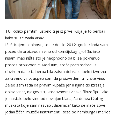
TU: Koliko pamtim, uspelo ti je iz prve. Koja je to berba i
kako su se zvala vina?
IS: Sticajem okolnosti, to se desilo 2012. godine kada sam
počeo da proizvodim vino od komšijskog grožđa, iako
nisam imao ništa što je neophodno da bi se pokrenuo
proces proizvodnje. Međutim, sreća prati hrabre i s
obzirom da je ta berba bila zaista dobra za belo i izvrsna
za crveno vino, uspeo sam da proizvedem tri vrste vina.
Želeo sam tada da pravim kupaže jer u njima do izražaja
dolazi vinar, njegov stil, kreativnost i vinska filozofija. Tako
je nastalo belo vino od sovinjon blana, šardonea i žutog
muskata koje sam nazvao „Bisernica“ kako se inače zove
jedan žičani muzički instrument. Roze od hamburga i merloa