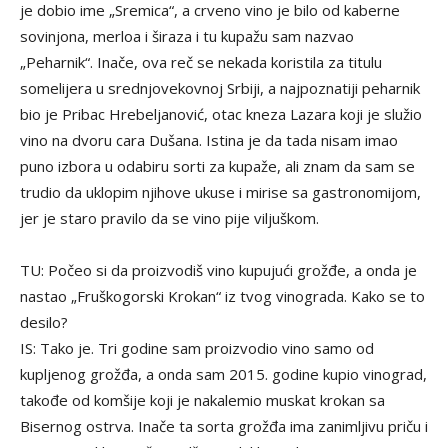
je dobio ime „Sremica“, a crveno vino je bilo od kaberne
sovinjona, merloa i širaza i tu kupažu sam nazvao
„Peharnik“. Inače, ova reč se nekada koristila za titulu
somelijera u srednjovekovnoj Srbiji, a najpoznatiji peharnik
bio je Pribac Hrebeljanović, otac kneza Lazara koji je služio
vino na dvoru cara Dušana. Istina je da tada nisam imao
puno izbora u odabiru sorti za kupaže, ali znam da sam se
trudio da uklopim njihove ukuse i mirise sa gastronomijom,
jer je staro pravilo da se vino pije viljuškom.
TU: Počeo si da proizvodiš vino kupujući grožđe, a onda je
nastao „Fruškogorski Krokan“ iz tvog vinograda. Kako se to
desilo?
IS: Tako je. Tri godine sam proizvodio vino samo od
kupljenog grožđa, a onda sam 2015. godine kupio vinograd,
takođe od komšije koji je nakalemio muskat krokan sa
Bisernog ostrva. Inače ta sorta grožđa ima zanimljivu priču i