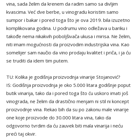
vina, sada želim da krenem da radim samo sa divljim
kvascima. Već dve berbe, u vinogradu koristim samo
sumpor i bakar i pored toga što je ova 2019. bila izuzetno
komplikovana godina. U podrumu vino odležava u bariku i
takođe nema nikakvih poboljšivača ukusa i mirisa. Ne želim,
niti imam mogućnosti da proizvodim industrijska vina. Kao
somelijer sam naučio da vino prodaju kvalitet i priča, i ja ću
se truditi da idem tim putem.
TU: Kolika je godišnja proizvodnja vinarije Stojanović?
IS: Godišnja proizvodnja je oko 5.000 litara godišnje poput
butik vinarija, tako da i pored toga što ću uskoro imati još
vinograda, ne želim da drastično menjam ni stil ni koncept
proizvodnje vina. Rekao bih da su po zakonu male vinarije
one koje proizvode do 30.000 litara vina, tako da
odgovorno tvrdim da ću zauvek biti mala vinarija i neću
preći taj okvir.