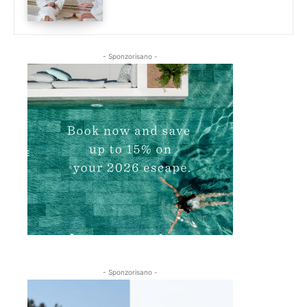
- Sponzorisano -
- Sponzorisano -