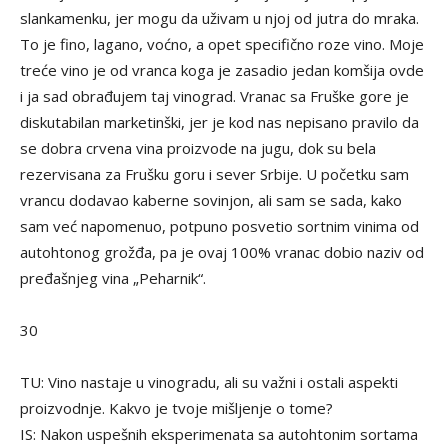
slankamenku, jer mogu da uživam u njoj od jutra do mraka.
To je fino, lagano, voćno, a opet specifično roze vino. Moje
treće vino je od vranca koga je zasadio jedan komšija ovde
i ja sad obrađujem taj vinograd. Vranac sa Fruške gore je
diskutabilan marketinški, jer je kod nas nepisano pravilo da
se dobra crvena vina proizvode na jugu, dok su bela
rezervisana za Frušku goru i sever Srbije. U početku sam
vrancu dodavao kaberne sovinjon, ali sam se sada, kako
sam već napomenuo, potpuno posvetio sortnim vinima od
autohtonog grožđa, pa je ovaj 100% vranac dobio naziv od
pređašnjeg vina „Peharnik“.
30
TU: Vino nastaje u vinogradu, ali su važni i ostali aspekti
proizvodnje. Kakvo je tvoje mišljenje o tome?
IS: Nakon uspešnih eksperimenata sa autohtonim sortama