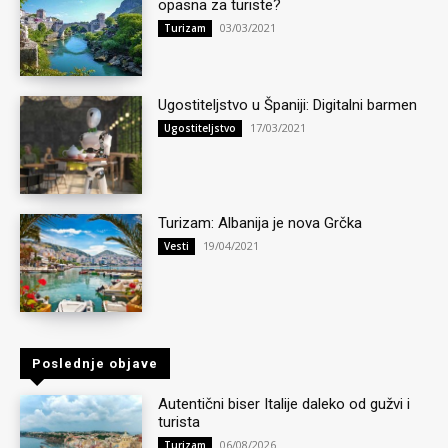
opasna za turiste?
03/03/2021
Turizam
Ugostiteljstvo u Španiji: Digitalni barmen
17/03/2021
Ugostiteljstvo
Turizam: Albanija je nova Grčka
19/04/2021
Vesti
Poslednje objave
Autentični biser Italije daleko od gužvi i
turista
06/08/2026
Turizam