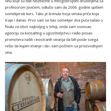
vinu koje su bile neizbežne u mnogobrojnim druženjima sa
profesorom Jovićem, odlučio sam da 2006. godine upišem
somelijerski kurs. Tako je krenula moja vinska priča koja
traje i danas. Prvo sam se kao somelijer dva puta našao u
finalu za izbor najboljeg u Srbiji, onda sam osnovao
agenciju za konsalting u ugostiteljstvu i radio posao
promotera naših i inostranih vinarija da bih posle svega
rešio da kupim imanje i da i sam počnem sa proizvodnjom
vina.