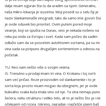
dalje nisam siguran šta ću da uradim sa njom. Generalno,
naša mikro-lokacija je izuzetna. Moji posedi su u selu čiji je
naziv Slankamenački vinogradi, tako da samo ime govori šta
je ovde oduvek bio prioritet. Ovim putem pored moje
vinarije, koji se spušta na Dunav, vino je nekada nošeno na
reku pa onda za Evropu i svet. Kada sam počeo da sadim
odlučio sam da se posvetim autohtonim sortama, pa su mi
vina sada sa potpuno drugačijim sortimentom u odnosu na
početak.
TU: Reci nam nešto više o svojim vinima.
IS: Trenutno u prodaji imam tri vina. O Krokanu i toj sorti
sam već pričao. Roze proizvodim od slankamenke i to je
sorta koju prosto nisam mogao da izbegnem, jer je ovde
bukvalno svaka kuća imala vino od nje. Ta vina nemaju puno
šećera, neku strukturu i veliko telo, ali to je nešto što ja i ne
očekujem od rozea. Iskreno, najradije i najčešće pijem baš