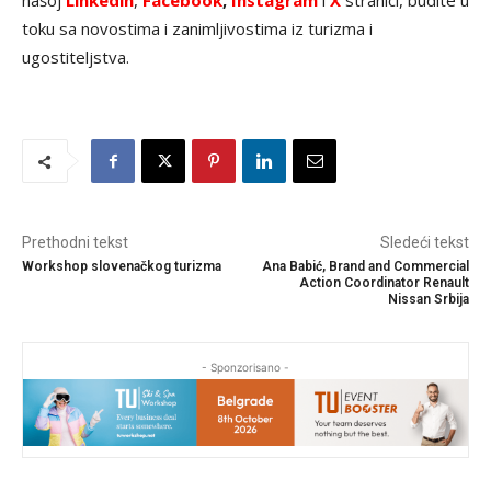
našoj
Linkedin
,
Facebook
,
Instagram
i
X
stranici, budite u
toku sa novostima i zanimljivostima iz turizma i
ugostiteljstva.
Prethodni tekst
Sledeći tekst
Workshop slovenačkog turizma
Ana Babić, Brand and Commercial
Action Coordinator Renault
Nissan Srbija
- Sponzorisano -