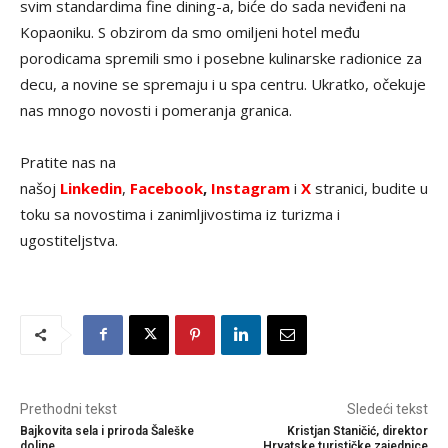
svim standardima fine dining-a, biće do sada neviđeni na
Kopaoniku. S obzirom da smo omiljeni hotel među
porodicama spremili smo i posebne kulinarske radionice za
decu, a novine se spremaju i u spa centru. Ukratko, očekuje
nas mnogo novosti i pomeranja granica.
Pratite nas na
našoj
Linkedin
,
Facebook
,
Instagram
i
X
stranici, budite u
toku sa novostima i zanimljivostima iz turizma i
ugostiteljstva.
Prethodni tekst
Sledeći tekst
Bajkovita sela i priroda Šaleške
Kristjan Staničić, direktor
doline
Hrvatske turističke zajednice