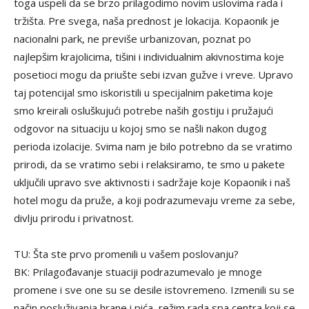
toga uspeli da se brzo prilagodimo novim uslovima rada i
tržišta. Pre svega, naša prednost je lokacija. Kopaonik je
nacionalni park, ne previše urbanizovan, poznat po
najlepšim krajolicima, tišini i individualnim akivnostima koje
posetioci mogu da priušte sebi izvan gužve i vreve. Upravo
taj potencijal smo iskoristili u specijalnim paketima koje
smo kreirali osluškujući potrebe naših gostiju i pružajući
odgovor na situaciju u kojoj smo se našli nakon dugog
perioda izolacije. Svima nam je bilo potrebno da se vratimo
prirodi, da se vratimo sebi i relaksiramo, te smo u pakete
uključili upravo sve aktivnosti i sadržaje koje Kopaonik i naš
hotel mogu da pruže, a koji podrazumevaju vreme za sebe,
divlju prirodu i privatnost.
TU: Šta ste prvo promenili u vašem poslovanju?
BK: Prilagođavanje stuaciji podrazumevalo je mnoge
promene i sve one su se desile istovremeno. Izmenili su se
način posluživanja hrane i pića, režim rada spa centra koji se