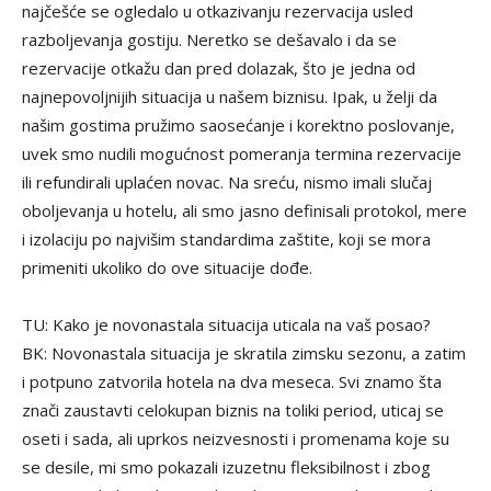
najčešće se ogledalo u otkazivanju rezervacija usled
razboljevanja gostiju. Neretko se dešavalo i da se
rezervacije otkažu dan pred dolazak, što je jedna od
najnepovoljnijih situacija u našem biznisu. Ipak, u želji da
našim gostima pružimo saosećanje i korektno poslovanje,
uvek smo nudili mogućnost pomeranja termina rezervacije
ili refundirali uplaćen novac. Na sreću, nismo imali slučaj
oboljevanja u hotelu, ali smo jasno definisali protokol, mere
i izolaciju po najvišim standardima zaštite, koji se mora
primeniti ukoliko do ove situacije dođe.
TU: Kako je novonastala situacija uticala na vaš posao?
BK: Novonastala situacija je skratila zimsku sezonu, a zatim
i potpuno zatvorila hotela na dva meseca. Svi znamo šta
znači zaustavti celokupan biznis na toliki period, uticaj se
oseti i sada, ali uprkos neizvesnosti i promenama koje su
se desile, mi smo pokazali izuzetnu fleksibilnost i zbog