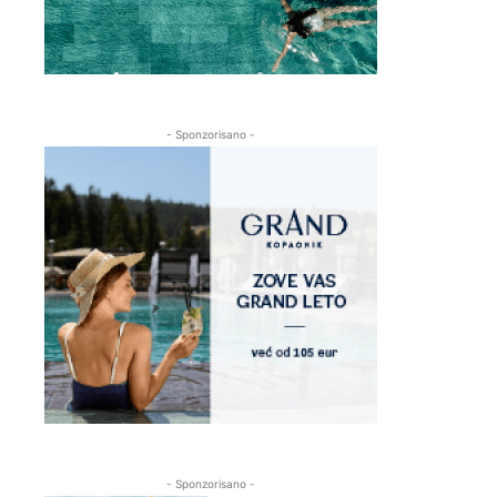
- Sponzorisano -
- Sponzorisano -