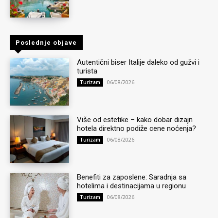
Poslednje objave
Autentični biser Italije daleko od gužvi i
turista
06/08/2026
Turizam
Više od estetike – kako dobar dizajn
hotela direktno podiže cene noćenja?
06/08/2026
Turizam
Benefiti za zaposlene: Saradnja sa
hotelima i destinacijama u regionu
06/08/2026
Turizam