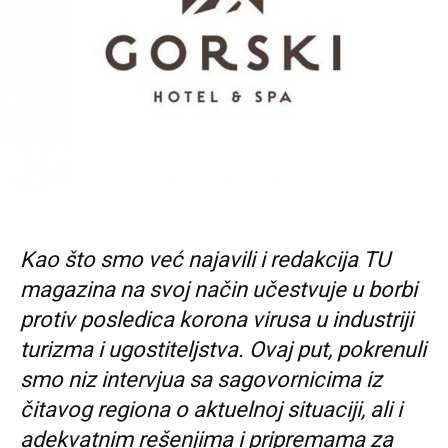
Kao što smo već najavili i redakcija TU
magazina na svoj način učestvuje u borbi
protiv posledica korona virusa u industriji
turizma i ugostiteljstva. Ovaj put, pokrenuli
smo niz intervjua sa sagovornicima iz
čitavog regiona o aktuelnoj situaciji, ali i
adekvatnim rešenjima i pripremama za