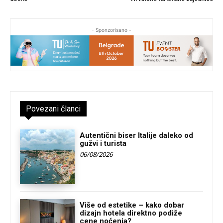
- Sponzorisano -
Povezani članci
Autentični biser Italije daleko od
gužvi i turista
06/08/2026
Više od estetike – kako dobar
dizajn hotela direktno podiže
cene noćenja?