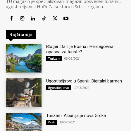
TU magazin je specijalizovani magazin posvećen turizmu,
ugostiteljstvu i HoReCa sektoru u Srbiji i regionu.
Najčitanije
Bloger: Da li je Bosna i Hercegovina
opasna za turiste?
03/03/2021
Turizam
Ugostiteljstvo u Španiji: Digitalni barmen
17/03/2021
Ugostiteljstvo
Turizam: Albanija je nova Grčka
19/04/2021
Vesti