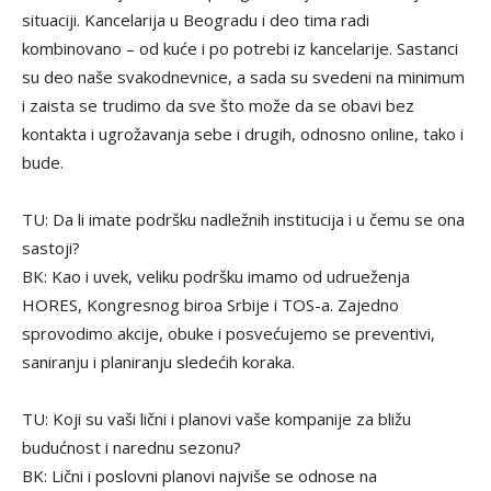
situaciji. Kancelarija u Beogradu i deo tima radi
kombinovano – od kuće i po potrebi iz kancelarije. Sastanci
su deo naše svakodnevnice, a sada su svedeni na minimum
i zaista se trudimo da sve što može da se obavi bez
kontakta i ugrožavanja sebe i drugih, odnosno online, tako i
bude.
TU: Da li imate podršku nadležnih institucija i u čemu se ona
sastoji?
BK: Kao i uvek, veliku podršku imamo od udrueženja
HORES, Kongresnog biroa Srbije i TOS-a. Zajedno
sprovodimo akcije, obuke i posvećujemo se preventivi,
saniranju i planiranju sledećih koraka.
TU: Koji su vaši lični i planovi vaše kompanije za bližu
budućnost i narednu sezonu?
BK: Lični i poslovni planovi najviše se odnose na