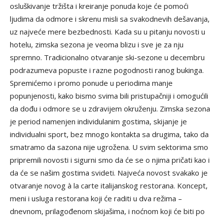
osluškivanje tržišta i kreiranje ponuda koje će pomoći
ljudima da odmore i skrenu misli sa svakodnevih dešavanja,
uz najveće mere bezbednosti. Kada su u pitanju novosti u
hotelu, zimska sezona je veoma blizu i sve je za nju
spremno. Tradicionalno otvaranje ski-sezone u decembru
podrazumeva popuste i razne pogodnosti ranog bukinga.
Spremićemo i promo ponude u periodima manje
popunjenosti, kako bismo svima bili pristupačniji i omogućili
da dođu i odmore se u zdravijem okruženju. Zimska sezona
je period namenjen individulanim gostima, skijanje je
individualni sport, bez mnogo kontakta sa drugima, tako da
smatramo da sazona nije ugrožena. U svim sektorima smo
pripremili novosti i sigurni smo da će se o njima pričati kao i
da će se našim gostima svideti. Najveća novost svakako je
otvaranje novog à la carte italijanskog restorana. Koncept,
meni i usluga restorana koji će raditi u dva režima –
dnevnom, prilagođenom skijašima, i noćnom koji će biti po