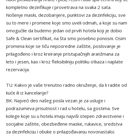
kompletno dezinfikuje i provetrava na svaka 2 sata.
Nošenje maski, dezobarijere, punktovi za dezinfekciju, sve
su to mere i promene koje smo uveli odmah, a koje su nam
omogućile da budemo jedan od prvih hotela koji je dobio
Safe & Clean sertifikat, na šta smo posebno ponosni. Osim
promena koje se tiču neposredne zaštite, poslovanje je
prilagođeno i kroz kreiranje pristupačnijih aranžmana za
leto i jesen, kao i kroz fleksibilniju politiku otkaza i naplate
rezervacija.
TU: Kakvo je vaše trenutno radno okruženje, da li radite od
kuće ili iz kancelarije?
BK: Najveći deo našeg posla vezan je za usluge i
podrazumeva prisutnost i rad u hotelu, sa gostima. Sve
kolege koje su u hotelu imaju najviši stepen zdravstvene i
socijalne zaštite, obezbeđene maske, rukavice, sredstva
za dezinfekciju i obuke o prilagođavanju novonastaloj