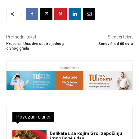
Prethodni tekst
Sledeći tekst
Krupana i Una, dve sestre jednog
Sendviči od 60 evra
divnog grada
- Sponzorisano -
Povezani članci
Delikates sa kojim Grci započinju
i završavaju dan