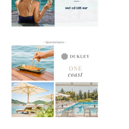
- Sponzorisano -