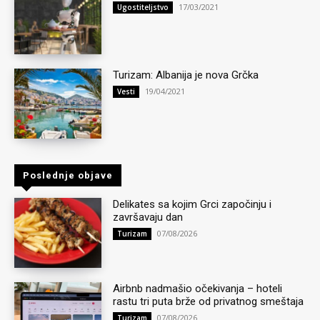
17/03/2021
Ugostiteljstvo
Turizam: Albanija je nova Grčka
19/04/2021
Vesti
Poslednje objave
Delikates sa kojim Grci započinju i
završavaju dan
07/08/2026
Turizam
Airbnb nadmašio očekivanja – hoteli
rastu tri puta brže od privatnog smeštaja
07/08/2026
Turizam