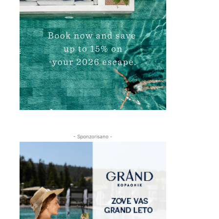
- Sponzorisano -