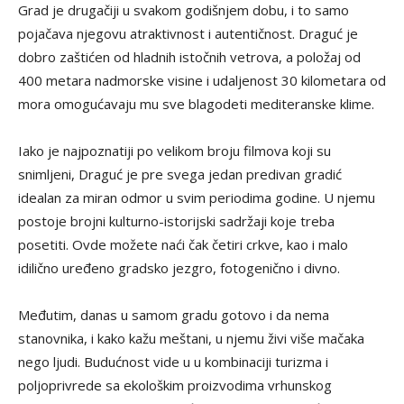
Grad je drugačiji u svakom godišnjem dobu, i to samo
pojačava njegovu atraktivnost i autentičnost. Draguć je
dobro zaštićen od hladnih istočnih vetrova, a položaj od
400 metara nadmorske visine i udaljenost 30 kilometara od
mora omogućavaju mu sve blagodeti mediteranske klime.
Iako je najpoznatiji po velikom broju filmova koji su
snimljeni, Draguć je pre svega jedan predivan gradić
idealan za miran odmor u svim periodima godine. U njemu
postoje brojni kulturno-istorijski sadržaji koje treba
posetiti. Ovde možete naći čak četiri crkve, kao i malo
idilično uređeno gradsko jezgro, fotogenično i divno.
Međutim, danas u samom gradu gotovo i da nema
stanovnika, i kako kažu meštani, u njemu živi više mačaka
nego ljudi. Budućnost vide u u kombinaciji turizma i
poljoprivrede sa ekološkim proizvodima vrhunskog