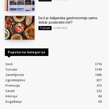
Da li je italijanska gastronomija samo
dobar posleratni mit?
07/08/2026
Turizam
Popularne kategorije
Vesti
3776
Turizam
3149
Zanimljivosti
1080
Ugostiteljstvo
827
Promocije
473
Saveti
232
Intervjui
84
Događanja
69