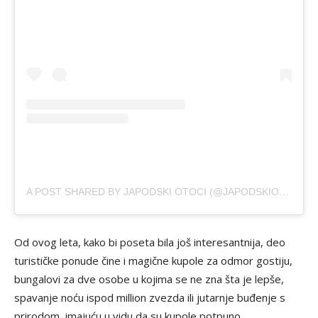
A POST SHARED BY JAPODSKI OTOCI (@JAPODSKIOTOCI)
Od ovog leta, kako bi poseta bila još interesantnija, deo
turističke ponude čine i magične kupole za odmor gostiju,
bungalovi za dve osobe u kojima se ne zna šta je lepše,
spavanje noću ispod million zvezda ili jutarnje buđenje s
prirodom, imajuću u vidu da su kupole potpuno