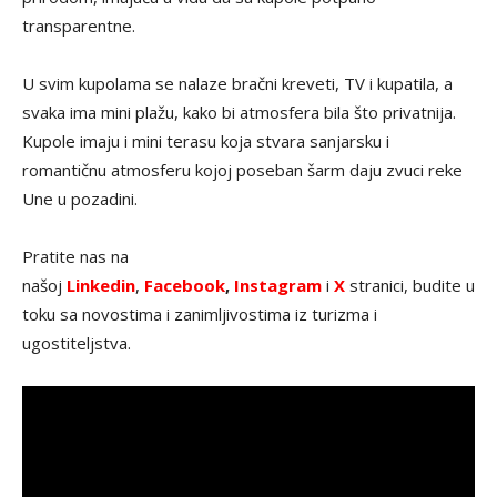
transparentne.
U svim kupolama se nalaze bračni kreveti, TV i kupatila, a
svaka ima mini plažu, kako bi atmosfera bila što privatnija.
Kupole imaju i mini terasu koja stvara sanjarsku i
romantičnu atmosferu kojoj poseban šarm daju zvuci reke
Une u pozadini.
Pratite nas na
našoj
Linkedin
,
Facebook
,
Instagram
i
X
stranici, budite u
toku sa novostima i zanimljivostima iz turizma i
ugostiteljstva.