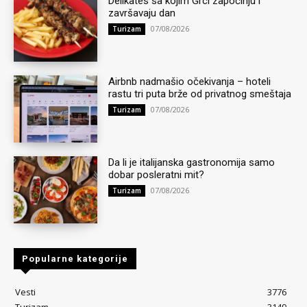
Delikates sa kojim Grci započinju i
završavaju dan
07/08/2026
Turizam
Airbnb nadmašio očekivanja – hoteli
rastu tri puta brže od privatnog smeštaja
07/08/2026
Turizam
Da li je italijanska gastronomija samo
dobar posleratni mit?
07/08/2026
Turizam
Popularne kategorije
Vesti
3776
Turizam
3149