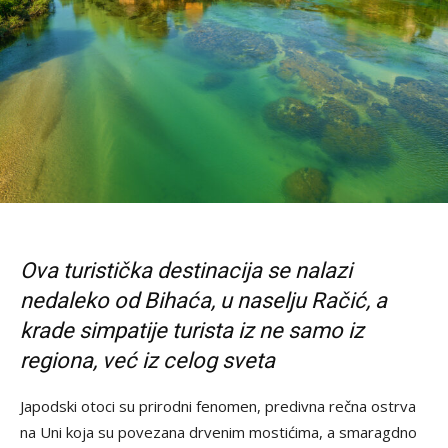
Ova turistička destinacija se nalazi
nedaleko od Bihaća, u naselju Račić, a
krade simpatije turista iz ne samo iz
regiona, već iz celog sveta
Japodski otoci su prirodni fenomen, predivna rečna ostrva
na Uni koja su povezana drvenim mostićima, a smaragdno