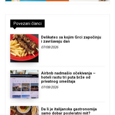
Povezani članci
Delikates sa kojim Grci započinju
i završavaju dan
07/08/2026
Airbnb nadmašio očekivanja –
hoteli rastu tri puta brže od
privatnog smeštaja
07/08/2026
Da li je italijanska gastronomija
samo dobar posleratni mit?