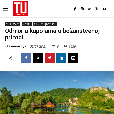
TURIZAM
VESTI
ZANIMLJIVOSTI
Odmor u kupolama u božanstvenoj
prirodi
Od
Redakcija
05/07/2021
0
1656