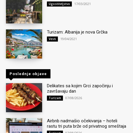
17/03/2021
Ugostiteljstvo
Turizam: Albanija je nova Grčka
19/04/2021
Vesti
Poslednje objave
Delikates sa kojim Grci započinju i
završavaju dan
07/08/2026
Turizam
Airbnb nadmašio očekivanja – hoteli
rastu tri puta brže od privatnog smeštaja
07/08/2026
Turizam