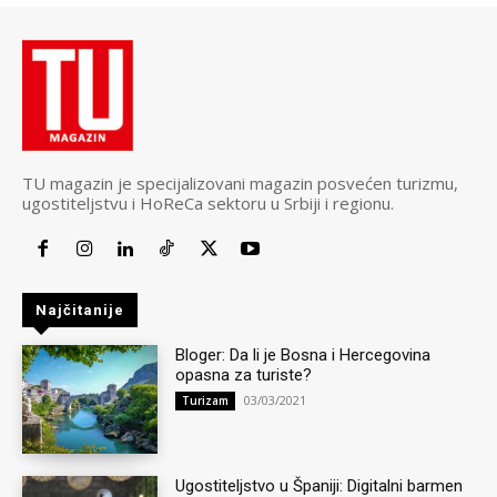
TU magazin je specijalizovani magazin posvećen turizmu,
ugostiteljstvu i HoReCa sektoru u Srbiji i regionu.
Najčitanije
Bloger: Da li je Bosna i Hercegovina
opasna za turiste?
03/03/2021
Turizam
Ugostiteljstvo u Španiji: Digitalni barmen