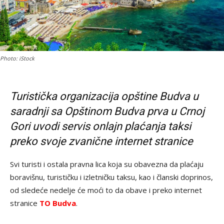
Photo: iStock
Turistička organizacija opštine Budva u
saradnji sa Opštinom Budva prva u Crnoj
Gori uvodi servis onlajn plaćanja taksi
preko svoje zvanične internet stranice
Svi turisti i ostala pravna lica koja su obavezna da plaćaju
boravišnu, turističku i izletničku taksu, kao i članski doprinos,
od sledeće nedelje će moći to da obave i preko internet
stranice
TO Budva
.