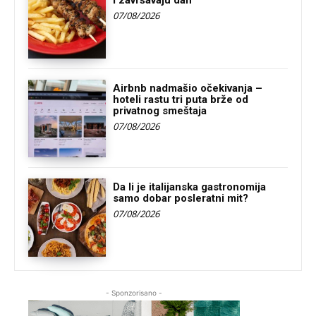
i završavaju dan
07/08/2026
Airbnb nadmašio očekivanja –
hoteli rastu tri puta brže od
privatnog smeštaja
07/08/2026
Da li je italijanska gastronomija
samo dobar posleratni mit?
07/08/2026
- Sponzorisano -