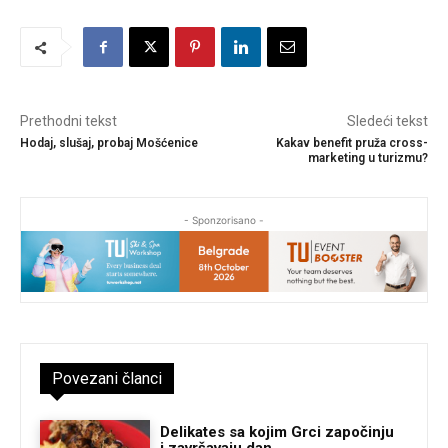
Prethodni tekst
Sledeći tekst
Hodaj, slušaj, probaj Mošćenice
Kakav benefit pruža cross-
marketing u turizmu?
- Sponzorisano -
Povezani članci
Delikates sa kojim Grci započinju