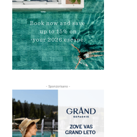
- Sponzorisano -