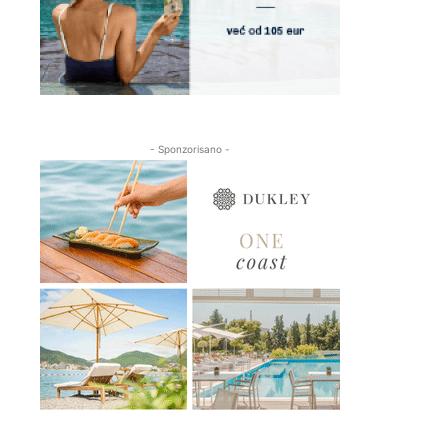
- Sponzorisano -