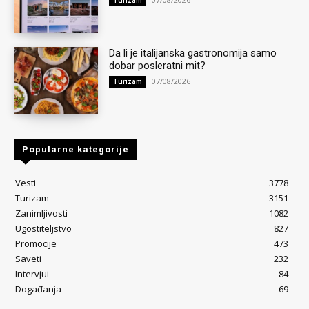
Da li je italijanska gastronomija samo
dobar posleratni mit?
07/08/2026
Turizam
Popularne kategorije
Vesti
3778
Turizam
3151
Zanimljivosti
1082
Ugostiteljstvo
827
Promocije
473
Saveti
232
Intervjui
84
Događanja
69