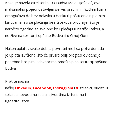
Kako je navela direktorka TO Budva Maja Liješević, ovaj
maksimalno pojednostavljen servis pravnim i fizičkim licima
omogućava da bez odlaska u banku ili poštu onlajn platnim
karticama izvrše plaćanja bez troškova provizije, što je
naročito zgodno za sve one koji plaćaju turističku taksu, a
ne žive na teritoriji opštine Budva ili u Crnoj Gori.
Nakon uplate, svako dobija povratni mejl sa potvrdom da
je uplata izvršena, što će pružiti bolji pregled evidencije
posebno brojnim izdavaocima smeštaja na teritoriji opštine
Budva.
Pratite nas na
našoj
Linkedin
,
Facebook
,
Instagram
i
X
stranici, budite u
toku sa novostima i zanimljivostima iz turizma i
ugostiteljstva.