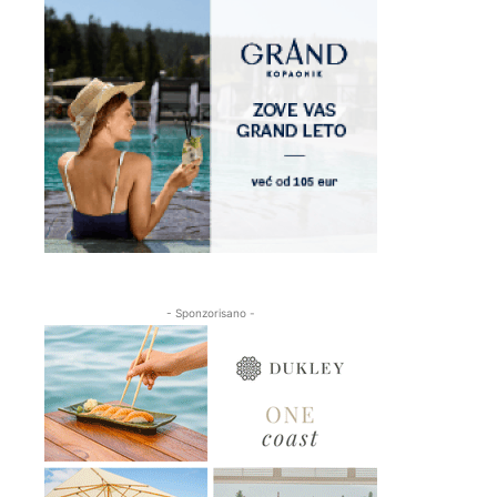
- Sponzorisano -