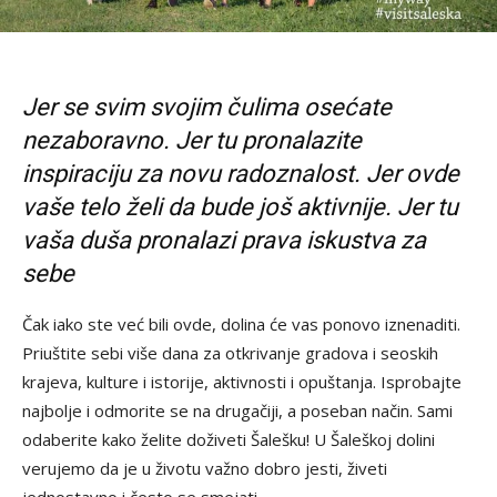
Jer se svim svojim čulima osećate
nezaboravno. Jer tu pronalazite
inspiraciju za novu radoznalost. Jer ovde
vaše telo želi da bude još aktivnije. Jer tu
vaša duša pronalazi prava iskustva za
sebe
Čak iako ste već bili ovde, dolina će vas ponovo iznenaditi.
Priuštite sebi više dana za otkrivanje gradova i seoskih
krajeva, kulture i istorije, aktivnosti i opuštanja. Isprobajte
najbolje i odmorite se na drugačiji, a poseban način. Sami
odaberite kako želite doživeti Šalešku! U Šaleškoj dolini
verujemo da je u životu važno dobro jesti, živeti
jednostavno i često se smejati.