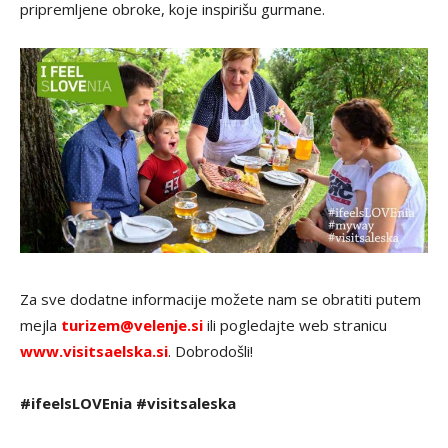
pripremljene obroke, koje inspirišu gurmane.
Za sve dodatne informacije možete nam se obratiti putem
mejla
turizem@velenje.si
ili pogledajte web stranicu
www.visitsaelska.si
. Dobrodošli!
#ifeelsLOVEnia #visitsaleska