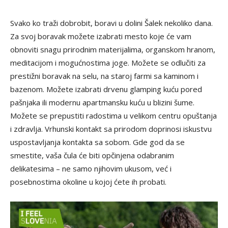
Svako ko traži dobrobit, boravi u dolini Šalek nekoliko dana.
Za svoj boravak možete izabrati mesto koje će vam
obnoviti snagu prirodnim materijalima, organskom hranom,
meditacijom i mogućnostima joge. Možete se odlučiti za
prestižni boravak na selu, na staroj farmi sa kaminom i
bazenom. Možete izabrati drvenu glamping kuću pored
pašnjaka ili modernu apartmansku kuću u blizini šume.
Možete se prepustiti radostima u velikom centru opuštanja
i zdravlja. Vrhunski kontakt sa prirodom doprinosi iskustvu
uspostavljanja kontakta sa sobom. Gde god da se
smestite, vaša čula će biti opčinjena odabranim
delikatesima – ne samo njihovim ukusom, već i
posebnostima okoline u kojoj ćete ih probati.