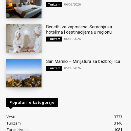
06/08/2026
Turizam
Benefiti za zaposlene: Saradnja sa
hotelima i destinacijama u regionu
06/08/2026
Turizam
San Marino – Minijatura sa bezbroj lica
05/08/2026
Turizam
Popularne kategorije
Vesti
3773
Turizam
3146
Zanimljivosti
1081