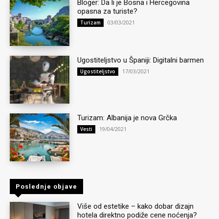
Bloger: Da li je Bosna i Hercegovina
opasna za turiste?
03/03/2021
Turizam
Ugostiteljstvo u Španiji: Digitalni barmen
17/03/2021
Ugostiteljstvo
Turizam: Albanija je nova Grčka
19/04/2021
Vesti
Poslednje objave
Više od estetike – kako dobar dizajn
hotela direktno podiže cene noćenja?