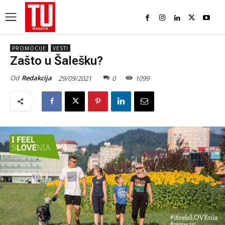
PROMOCIJE
VESTI
Zašto u Šalešku?
Od
Redakcija
29/09/2021
0
1099