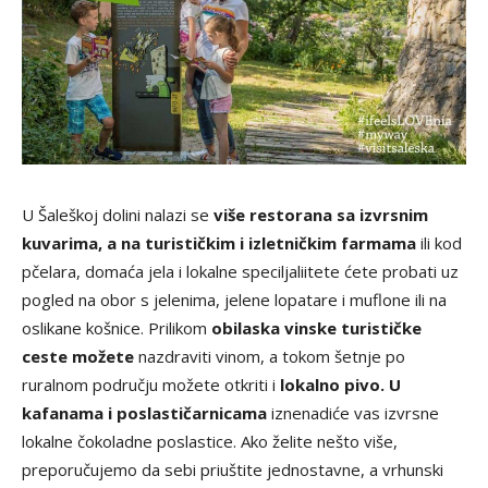
U Šaleškoj dolini nalazi se
više restorana sa izvrsnim
kuvarima, a na turističkim i izletničkim farmama
ili kod
pčelara, domaća jela i lokalne speciljaliitete ćete probati uz
pogled na obor s jelenima, jelene lopatare i muflone ili na
oslikane košnice. Prilikom
obilaska vinske turističke
ceste možete
nazdraviti vinom, a tokom šetnje po
ruralnom području možete otkriti i
lokalno pivo. U
kafanama i poslastičarnicama
iznenadiće vas izvrsne
lokalne čokoladne poslastice. Ako želite nešto više,
preporučujemo da sebi priuštite jednostavne, a vrhunski