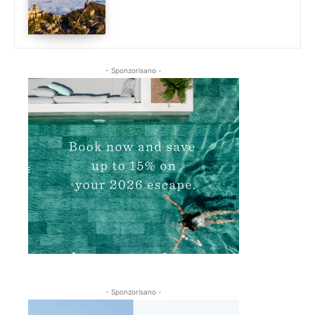
- Sponzorisano -
- Sponzorisano -