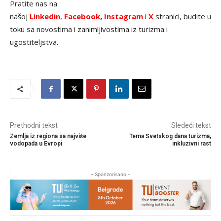
Pratite nas na
našoj
Linkedin
,
Facebook
,
Instagram
i
X
stranici, budite u
toku sa novostima i zanimljivostima iz turizma i
ugostiteljstva.
Prethodni tekst
Sledeći tekst
Zemlja iz regiona sa najviše
Tema Svetskog dana turizma,
vodopada u Evropi
inkluzivni rast
- Sponzorisano -