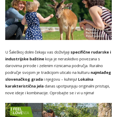
U Šaleškoj dolini čekaju vas doživljaji
specifične rudarske i
industrijske baštine
koja je neraskidivo povezana s
darovima prirode i zelenim riznicama područja. Ruralno
područje svojom je tradicijom uticalo na kulturu
najmlađeg
slovenačkog grada
i njegovu – kuhinju!
Lokalna
karakteristična jela
danas upotpunjuju originalni pristupi,
nove ideje i kombinacije. Oprobajte se i vi u njima!