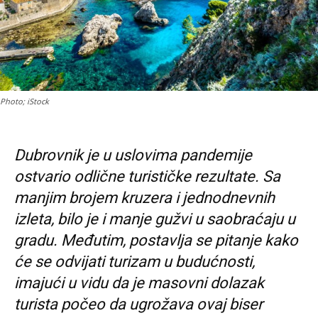
Photo; iStock
Dubrovnik je u uslovima pandemije
ostvario odlične turističke rezultate. Sa
manjim brojem kruzera i jednodnevnih
izleta, bilo je i manje gužvi u saobraćaju u
gradu. Međutim, postavlja se pitanje kako
će se odvijati turizam u budućnosti,
imajući u vidu da je masovni dolazak
turista počeo da ugrožava ovaj biser