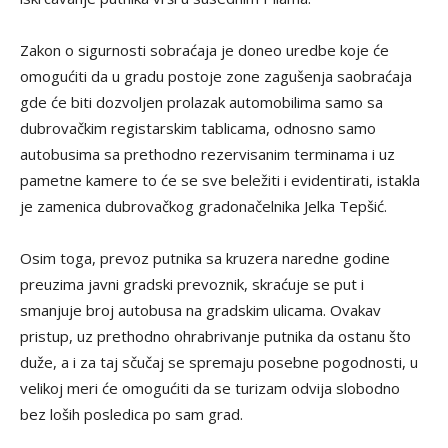
Zakon o sigurnosti sobraćaja je doneo uredbe koje će
omogućiti da u gradu postoje zone zagušenja saobraćaja
gde će biti dozvoljen prolazak automobilima samo sa
dubrovačkim registarskim tablicama, odnosno samo
autobusima sa prethodno rezervisanim terminama i uz
pametne kamere to će se sve beležiti i evidentirati, istakla
je zamenica dubrovačkog gradonačelnika Jelka Tepšić.
Osim toga, prevoz putnika sa kruzera naredne godine
preuzima javni gradski prevoznik, skraćuje se put i
smanjuje broj autobusa na gradskim ulicama. Ovakav
pristup, uz prethodno ohrabrivanje putnika da ostanu što
duže, a i za taj sčučaj se spremaju posebne pogodnosti, u
velikoj meri će omogućiti da se turizam odvija slobodno
bez loših posledica po sam grad.