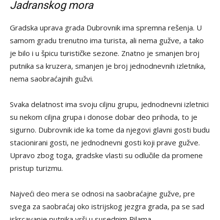
Jadranskog mora
Gradska uprava grada Dubrovnik ima spremna rešenja. U
samom gradu trenutno ima turista, ali nema gužve, a tako
je bilo i u špicu turističke sezone. Znatno je smanjen broj
putnika sa kruzera, smanjen je broj jednodnevnih izletnika,
nema saobraćajnih gužvi.
Svaka delatnost ima svoju ciljnu grupu, jednodnevni izletnici
su nekom ciljna grupa i donose dobar deo prihoda, to je
sigurno. Dubrovnik ide ka tome da njegovi glavni gosti budu
stacionirani gosti, ne jednodnevni gosti koji prave gužve.
Upravo zbog toga, gradske vlasti su odlučile da promene
pristup turizmu.
Najveći deo mera se odnosi na saobraćajne gužve, pre
svega za saobraćaj oko istrijskog jezgra grada, pa se sad
iskrcavanje putnika vrši u susednim Pilama.