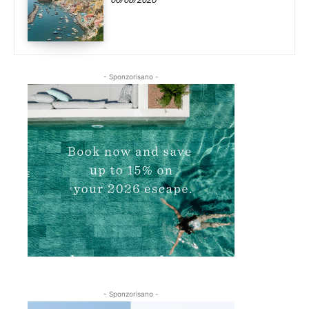
- Sponzorisano -
- Sponzorisano -