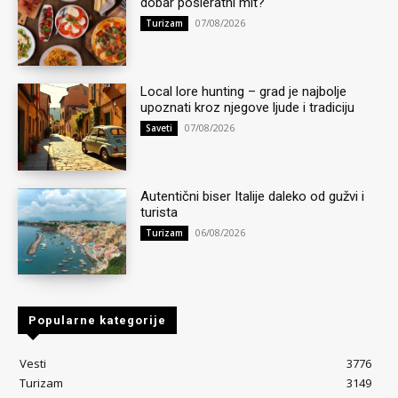
dobar posleratni mit?
07/08/2026
Turizam
Local lore hunting – grad je najbolje
upoznati kroz njegove ljude i tradiciju
07/08/2026
Saveti
Autentični biser Italije daleko od gužvi i
turista
06/08/2026
Turizam
Popularne kategorije
Vesti
3776
Turizam
3149