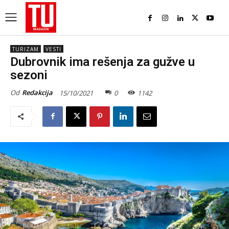
TURIZAM
VESTI
Dubrovnik ima rešenja za gužve u
sezoni
Od
Redakcija
15/10/2021
0
1142