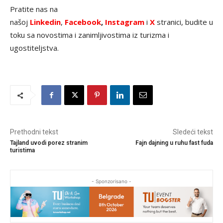
Pratite nas na
našoj
Linkedin
,
Facebook
,
Instagram
i
X
stranici, budite u
toku sa novostima i zanimljivostima iz turizma i
ugostiteljstva.
Prethodni tekst
Sledeći tekst
Tajland uvodi porez stranim
Fajn dajning u ruhu fast fuda
turistima
- Sponzorisano -