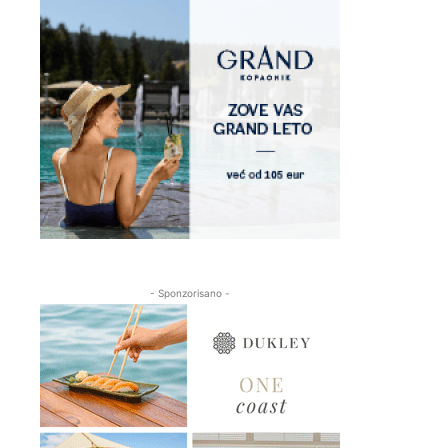
- Sponzorisano -