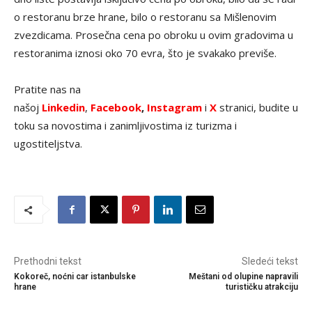
o restoranu brze hrane, bilo o restoranu sa Mišlenovim
zvezdicama. Prosečna cena po obroku u ovim gradovima u
restoranima iznosi oko 70 evra, što je svakako previše.
Pratite nas na
našoj
Linkedin
,
Facebook
,
Instagram
i
X
stranici, budite u
toku sa novostima i zanimljivostima iz turizma i
ugostiteljstva.
Prethodni tekst
Sledeći tekst
Kokoreč, noćni car istanbulske
Meštani od olupine napravili
hrane
turističku atrakciju