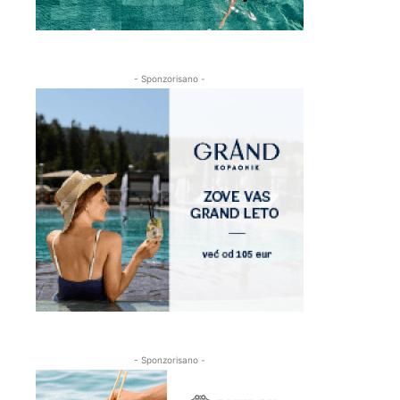
- Sponzorisano -
- Sponzorisano -