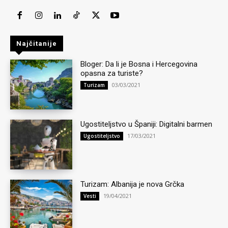
Najčitanije
Bloger: Da li je Bosna i Hercegovina
opasna za turiste?
03/03/2021
Turizam
Ugostiteljstvo u Španiji: Digitalni barmen
17/03/2021
Ugostiteljstvo
Turizam: Albanija je nova Grčka
19/04/2021
Vesti