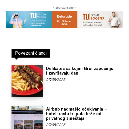
- Sponzorisano -
Povezani članci
Delikates sa kojim Grci započinju
i završavaju dan
07/08/2026
Airbnb nadmašio očekivanja –
hoteli rastu tri puta brže od
privatnog smeštaja
07/08/2026