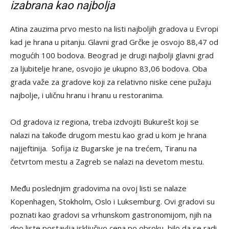
izabrana kao najbolja
Atina zauzima prvo mesto na listi najboljih gradova u Evropi
kad je hrana u pitanju. Glavni grad Grčke je osvojo 88,47 od
mogućih 100 bodova. Beograd je drugi najbolji glavni grad
za ljubitelje hrane, osvojio je ukupno 83,06 bodova. Oba
grada važe za gradove koji za relativno niske cene pužaju
najbolje, i uličnu hranu i hranu u restoranima.
Od gradova iz regiona, treba izdvojiti Bukurešt koji se
nalazi na takođe drugom mestu kao grad u kom je hrana
najjeftinija. Sofija iz Bugarske je na trećem, Tiranu na
četvrtom mestu a Zagreb se nalazi na devetom mestu.
Među poslednjim gradovima na ovoj listi se nalaze
Kopenhagen, Stokholm, Oslo i Luksemburg. Ovi gradovi su
poznati kao gradovi sa vrhunskom gastronomijom, njih na
dno liste postavlja isključivo cena po obroku, bilo da se radi