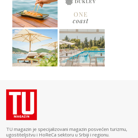
TU magazin je specijalizovani magazin posvećen turizmu,
ugostiteljstvu i HoReCa sektoru u Srbiji i regionu.