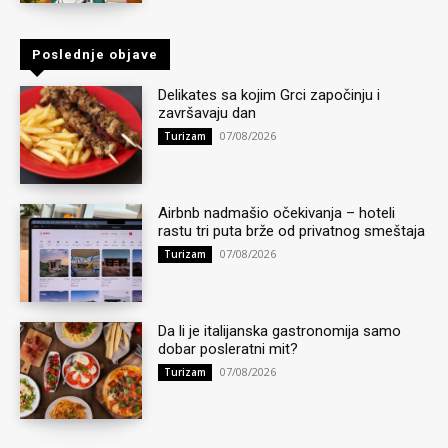
Poslednje objave
Delikates sa kojim Grci započinju i
završavaju dan
07/08/2026
Turizam
Airbnb nadmašio očekivanja – hoteli
rastu tri puta brže od privatnog smeštaja
07/08/2026
Turizam
Da li je italijanska gastronomija samo
dobar posleratni mit?
07/08/2026
Turizam