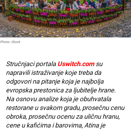
Photo: iStock
Stručnjaci portala
Uswitch.com
su
napravili istraživanje koje treba da
odgovori na pitanje koja je najbolja
evropska prestonica za ljubitelje hrane.
Na osnovu analize koja je obuhvatala
restorane u svakom gradu, prosečnu cenu
obroka, prosečnu ocenu za uličnu hranu,
cene u kafićima i barovima, Atina je